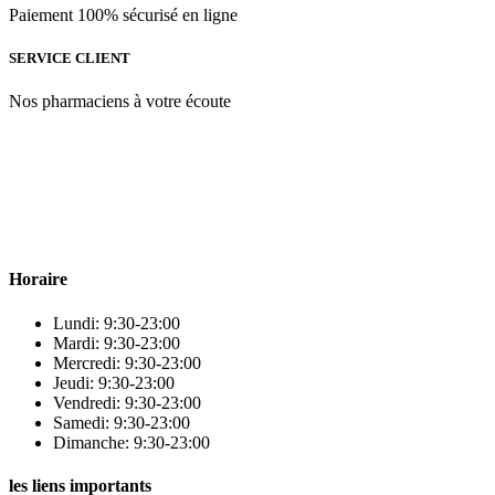
Paiement 100% sécurisé en ligne
SERVICE CLIENT
Nos pharmaciens à votre écoute
Para & beauty Tétouan votre destination pour la santé et le bien-être
! Nous sommes fiers d’offrir une vaste sélection de produits de
qualité pour répondre à tous vos besoins en matière de santé et de
beauté.
Horaire
Lundi: 9:30-23:00
Mardi: 9:30-23:00
Mercredi: 9:30-23:00
Jeudi: 9:30-23:00
Vendredi: 9:30-23:00
Samedi: 9:30-23:00
Dimanche: 9:30-23:00
les liens importants