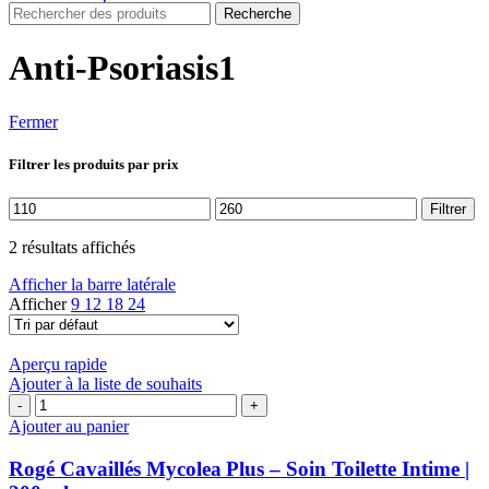
Recherche
Anti-Psoriasis1
Fermer
Filtrer les produits par prix
Prix
Prix
Filtrer
min
max
2 résultats affichés
Afficher la barre latérale
Afficher
9
12
18
24
Aperçu rapide
Ajouter à la liste de souhaits
quantité
de
Ajouter au panier
Rogé
Cavaillés
Rogé Cavaillés Mycolea Plus – Soin Toilette Intime |
Mycolea Plus