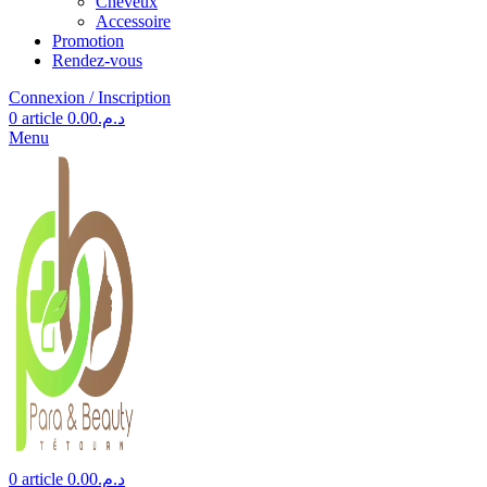
Cheveux
Accessoire
Promotion
Rendez-vous
Connexion / Inscription
0
article
0.00
د.م.
Menu
0
article
0.00
د.م.