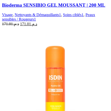
SENSIBIO
Bioderma SENSIBIO GEL MOUSSANT | 200 ML
GEL
MOUSSANT
Visage
,
Nettoyants & Démaquillants1
,
Soins ciblés1
,
Peaux
|
sensibles / Rougeurs1
200
Le
Le
171.01
د.م.
171.01
د.م.
ML
prix
prix
initial
actuel
était :
est :
د.م.171.01.
د.م.171.01.