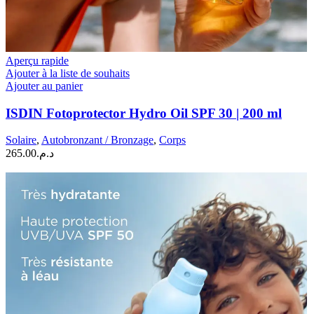
Aperçu rapide
Ajouter à la liste de souhaits
Ajouter au panier
ISDIN Fotoprotector Hydro Oil SPF 30 | 200 ml
Solaire
,
Autobronzant / Bronzage
,
Corps
265.00
د.م.