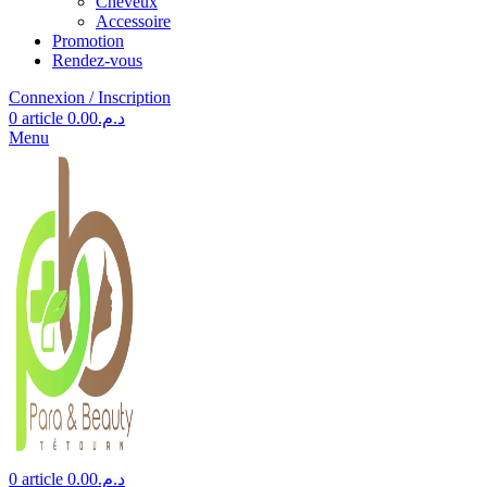
Cheveux
Accessoire
Promotion
Rendez-vous
Connexion / Inscription
0
article
0.00
د.م.
Menu
0
article
0.00
د.م.