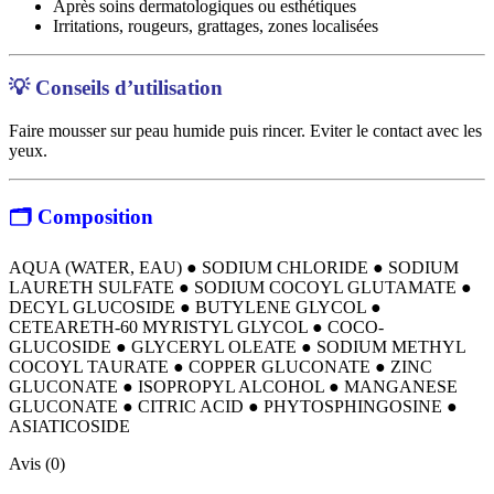
Après soins dermatologiques ou esthétiques
Irritations, rougeurs, grattages, zones localisées
💡
Conseils d’utilisation
Faire mousser sur peau humide puis rincer. Eviter le contact avec les
yeux.
🗂️
Composition
AQUA (WATER, EAU) ● SODIUM CHLORIDE ● SODIUM
LAURETH SULFATE ● SODIUM COCOYL GLUTAMATE ●
DECYL GLUCOSIDE ● BUTYLENE GLYCOL ●
CETEARETH-60 MYRISTYL GLYCOL ● COCO-
GLUCOSIDE ● GLYCERYL OLEATE ● SODIUM METHYL
COCOYL TAURATE ● COPPER GLUCONATE ● ZINC
GLUCONATE ● ISOPROPYL ALCOHOL ● MANGANESE
GLUCONATE ● CITRIC ACID ● PHYTOSPHINGOSINE ●
ASIATICOSIDE
Avis (0)