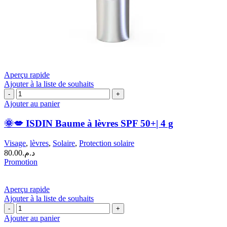
Aperçu rapide
Ajouter à la liste de souhaits
quantité
de
Ajouter au panier
🌞
💋
🌞💋 ISDIN Baume à lèvres SPF 50+| 4 g
ISDIN
Baume
Visage
,
lèvres
,
Solaire
,
Protection solaire
à
80.00
د.م.
lèvres
Promotion
SPF
50+|
4
Aperçu rapide
g
Ajouter à la liste de souhaits
quantité
de
Ajouter au panier
Bioderma