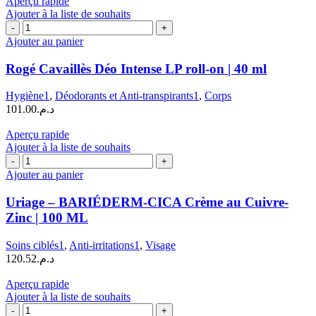
Aperçu rapide
Ajouter à la liste de souhaits
quantité
de
Ajouter au panier
Rogé
Cavaillès
Rogé Cavaillès Déo Intense LP roll-on | 40 ml
Déo
Intense
Hygiène1
,
Déodorants et Anti-transpirants1
,
Corps
LP
101.00
د.م.
roll-
on
Aperçu rapide
|
Ajouter à la liste de souhaits
40
quantité
ml
de
Ajouter au panier
Uriage
–
Uriage – BARIÉDERM-CICA Crème au Cuivre-
BARIÉDERM-
Zinc | 100 ML
CICA
Crème
Soins ciblés1
,
Anti-irritations1
,
Visage
au
120.52
د.م.
Cuivre-
Zinc
Aperçu rapide
|
Ajouter à la liste de souhaits
100
quantité
ML