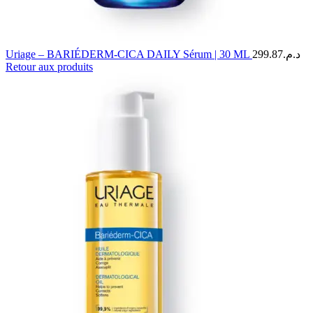
Uriage – BARIÉDERM-CICA DAILY Sérum | 30 ML
299.87
د.م.
Retour aux produits