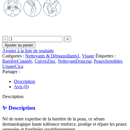
quantité
de
Ajouter au panier
Uriage
Ajouter à la liste de souhaits
–
Catégories :
Nettoyants & Démaquillants1
,
Visage
Étiquettes :
BARIÉDERM-
BarrièreCutanée
,
CuivreZinc
,
NettoyantDouceur
,
PeauxSensibles
,
CICA
UriageCica
Gel
Partager :
Nettoyant
|
Description
200
Avis (0)
ML
Description
✨ Description
Né de notre expertise de la barrière de la peau, ce sérum
dermatologique haute tolérance renforce, protège et répare les peaux
agressées et fragilisées quotidiennement.