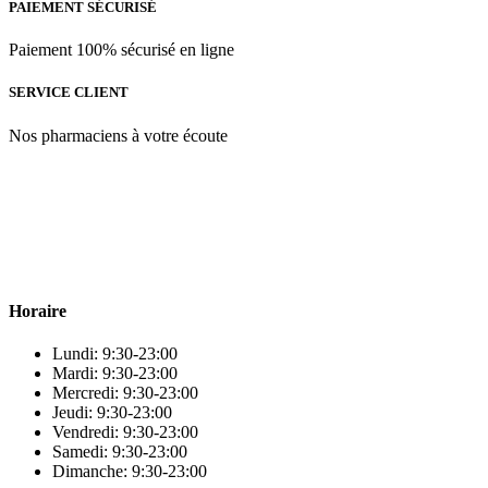
PAIEMENT SÉCURISÉ
Paiement 100% sécurisé en ligne
SERVICE CLIENT
Nos pharmaciens à votre écoute
Para & beauty Tétouan votre destination pour la santé et le bien-être
! Nous sommes fiers d’offrir une vaste sélection de produits de
qualité pour répondre à tous vos besoins en matière de santé et de
beauté.
Horaire
Lundi: 9:30-23:00
Mardi: 9:30-23:00
Mercredi: 9:30-23:00
Jeudi: 9:30-23:00
Vendredi: 9:30-23:00
Samedi: 9:30-23:00
Dimanche: 9:30-23:00