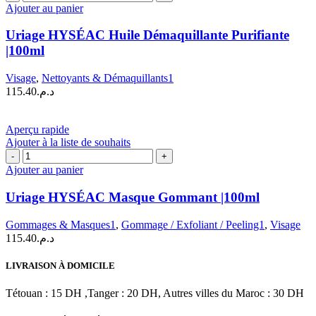
de
Ajouter au panier
Uriage
HYSÉAC
Uriage HYSÉAC Huile Démaquillante Purifiante
Huile
|100ml
Démaquillante
Purifiante
Visage
,
Nettoyants & Démaquillants1
|100ml
115.40
د.م.
Aperçu rapide
Ajouter à la liste de souhaits
quantité
de
Ajouter au panier
Uriage
HYSÉAC
Uriage HYSÉAC Masque Gommant |100ml
Masque
Gommant
Gommages & Masques1
,
Gommage / Exfoliant / Peeling1
,
Visage
|100ml
115.40
د.م.
LIVRAISON À DOMICILE
Tétouan : 15 DH ,Tanger : 20 DH, Autres villes du Maroc : 30 DH