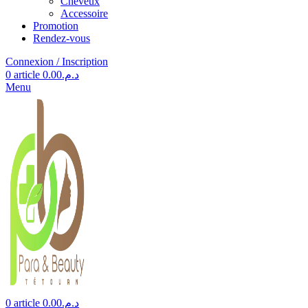
Cheveux
Accessoire
Promotion
Rendez-vous
Connexion / Inscription
0
article
0.00
د.م.
Menu
0
article
0.00
د.م.