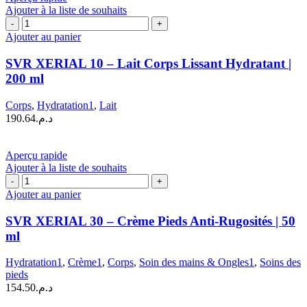
20
Ajouter à la liste de souhaits
ml
quantité
de
Ajouter au panier
SVR
XERIAL
SVR XERIAL 10 – Lait Corps Lissant Hydratant |
10
200 ml
–
Lait
Corps
,
Hydratation1
,
Lait
Corps
190.64
د.م.
Lissant
Hydratant
|
Aperçu rapide
200
Ajouter à la liste de souhaits
ml
quantité
de
Ajouter au panier
SVR
XERIAL
SVR XERIAL 30 – Crème Pieds Anti-Rugosités | 50
30
ml
–
Crème
Hydratation1
,
Crème1
,
Corps
,
Soin des mains & Ongles1
,
Soins des
Pieds
pieds
Anti-
154.50
د.م.
Rugosités
|