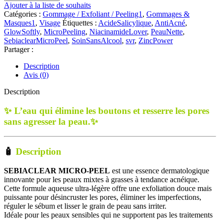
SVR
Ajouter à la liste de souhaits
Sebiaclear
Catégories :
Gommage / Exfoliant / Peeling1
,
Gommages &
Micro-
Masques1
,
Visage
Étiquettes :
AcideSalicylique
,
AntiAcné
,
Peel
GlowSoftly
,
MicroPeeling
,
NiacinamideLover
,
PeauNette
,
|
SebiaclearMicroPeel
,
SoinSansAlcool
,
svr
,
ZincPower
150
Partager :
ml
Description
Avis (0)
Description
✨
L’eau qui élimine les boutons et resserre les pores
sans agresser la peau.✨
🧴
Description
SEBIACLEAR MICRO-PEEL
est une essence dermatologique
innovante pour les peaux mixtes à grasses à tendance acnéique.
Cette formule aqueuse ultra-légère offre une exfoliation douce mais
puissante pour désincruster les pores, éliminer les imperfections,
réguler le sébum et lisser le grain de peau sans irriter.
Idéale pour les peaux sensibles qui ne supportent pas les traitements