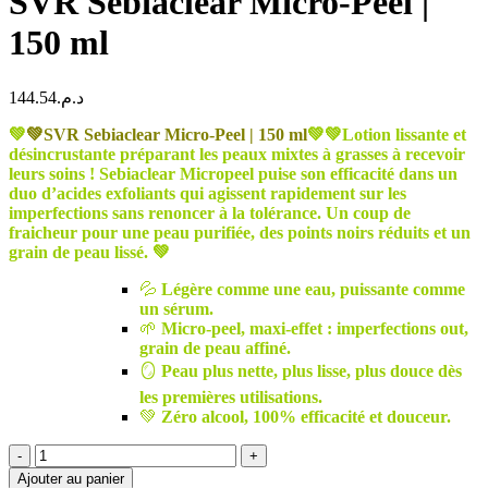
SVR Sebiaclear Micro-Peel |
150 ml
144.54
د.م.
💚
💚SVR Sebiaclear Micro-Peel | 150 ml
💚💚
Lotion lissante et
désincrustante préparant les peaux mixtes à grasses à recevoir
leurs soins ! Sebiaclear Micropeel puise son efficacité dans un
duo d’acides exfoliants qui agissent rapidement sur les
imperfections sans renoncer à la tolérance. Un coup de
fraicheur pour une peau purifiée, des points noirs réduits et un
grain de peau lissé. 💚
💦
Légère comme une eau, puissante comme
un sérum.
🌱
Micro-peel, maxi-effet : imperfections out,
grain de peau affiné.
🪞
Peau plus nette, plus lisse, plus douce dès
les premières utilisations.
💚
Zéro alcool, 100% efficacité et douceur.
quantité
de
Ajouter au panier