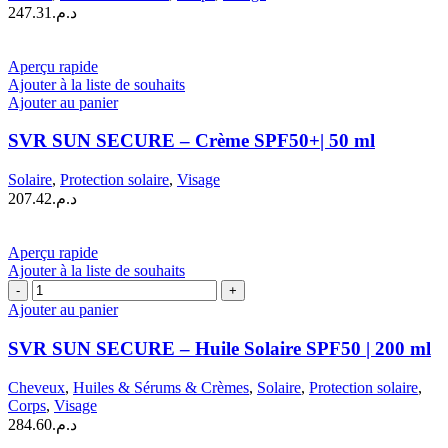
Brume
247.31
د.م.
SPF50
|
200
Aperçu rapide
ml
Ajouter à la liste de souhaits
Ajouter au panier
SVR SUN SECURE – Crème SPF50+| 50 ml
Solaire
,
Protection solaire
,
Visage
207.42
د.م.
Aperçu rapide
Ajouter à la liste de souhaits
quantité
de
Ajouter au panier
SVR
SUN
SVR SUN SECURE – Huile Solaire SPF50 | 200 ml
SECURE
–
Cheveux
,
Huiles & Sérums & Crèmes
,
Solaire
,
Protection solaire
,
Huile
Corps
,
Visage
Solaire
284.60
د.م.
SPF50