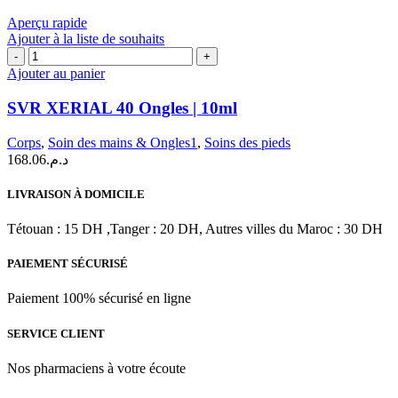
50
Aperçu rapide
ml
Ajouter à la liste de souhaits
quantité
de
Ajouter au panier
SVR
XERIAL
SVR XERIAL 40 Ongles | 10ml
40
Ongles
Corps
,
Soin des mains & Ongles1
,
Soins des pieds
|
168.06
د.م.
10ml
LIVRAISON À DOMICILE
Tétouan : 15 DH ,Tanger : 20 DH, Autres villes du Maroc : 30 DH
PAIEMENT SÉCURISÉ
Paiement 100% sécurisé en ligne
SERVICE CLIENT
Nos pharmaciens à votre écoute