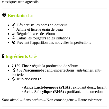
classiques trop agressifs.
💖
Bienfaits clés
🔬 Désincruste les pores en douceur
💧 Affine et lisse le grain de peau
🌿 Régule l’excès de sébum
🌸 Calme les rougeurs et les irritations
🚫 Prévient l’apparition des nouvelles imperfections
🧪
Ingrédients Clés
🧪
1% Zinc
: régule la production de sébum
🧬
4% Niacinamide
: anti-imperfections, anti-taches, anti-
bactérien
🍃
Duo d’Acides
:
•
Acide Lactobionique (PHA)
: exfoliant doux, lissant
•
Acide Salicylique (BHA)
: purifiant, anti-comédon
Sans alcool – Sans parfum – Non comédogène – Haute tolérance