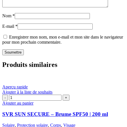
Nom
*
E-mail
*
Enregistrer mon nom, mon e-mail et mon site dans le navigateur
pour mon prochain commentaire.
Produits similaires
Aperçu rapide
Ajouter à la liste de souhaits
quantité
de
Ajouter au panier
SVR
SUN
SVR SUN SECURE – Brume SPF50 | 200 ml
SECURE
–
Solaire
,
Protection solaire
,
Corps
,
Visage