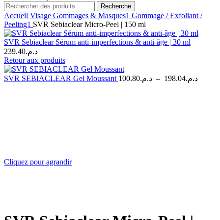
Recherche
Accueil
Visage
Gommages & Masques1
Gommage / Exfoliant /
Peeling1
SVR Sebiaclear Micro-Peel | 150 ml
SVR Sebiaclear Sérum anti-imperfections & anti-âge | 30 ml
239.40
د.م.
Retour aux produits
Plage
SVR SEBIACLEAR Gel Moussant
100.80
د.م.
–
198.04
د.م.
de
prix :
د.م.100.80
à
Cliquez pour agrandir