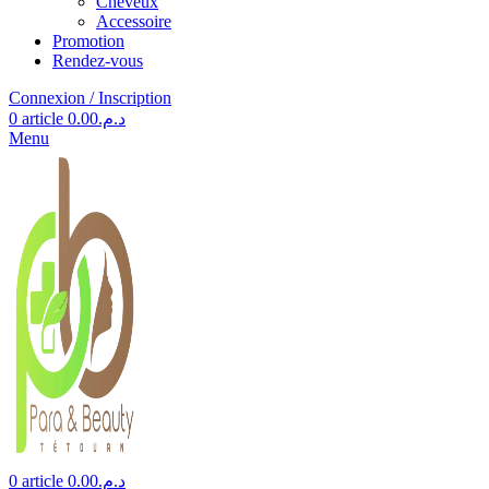
Cheveux
Accessoire
Promotion
Rendez-vous
Connexion / Inscription
0
article
0.00
د.م.
Menu
0
article
0.00
د.م.