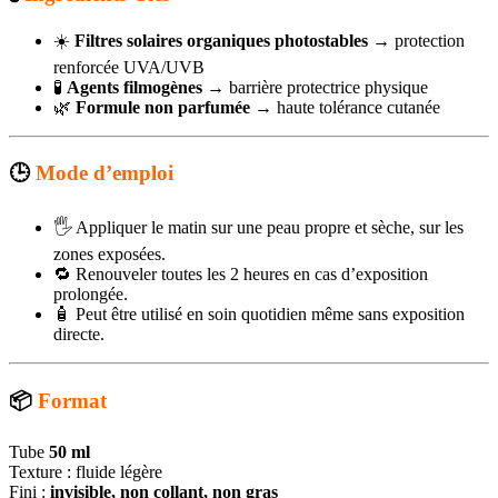
☀️
Filtres solaires organiques photostables
→ protection
renforcée UVA/UVB
🧪
Agents filmogènes
→ barrière protectrice physique
🌿
Formule non parfumée
→ haute tolérance cutanée
🕒
Mode d’emploi
🖐️ Appliquer le matin sur une peau propre et sèche, sur les
zones exposées.
🔁 Renouveler toutes les 2 heures en cas d’exposition
prolongée.
🧴 Peut être utilisé en soin quotidien même sans exposition
directe.
📦
Format
Tube
50 ml
Texture : fluide légère
Fini :
invisible, non collant, non gras