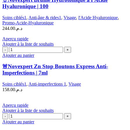
Brume
Hyaluronique | 100
Hydrotonique
à
Soins ciblés1
,
Anti-âge & rides1
,
Visage
,
l'Acide Hyaluronique
,
l'Acide
Promo-Acide-Hyaluronique
Hyaluronique
244.00
د.م.
|
100
Aperçu rapide
Ajouter à la liste de souhaits
quantité
de
Ajouter au panier
🚨
Novexpert
🚨Novexpert Zn Stop Boutons Express Anti-
Zn
Imperfections | 7ml
Stop
Boutons
Soins ciblés1
,
Anti-imperfections 1
,
Visage
Express
158.00
د.م.
Anti-
Imperfections
|
Aperçu rapide
7ml
Ajouter à la liste de souhaits
quantité
de
Ajouter au panier
🧴