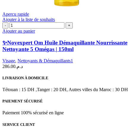
Aperçu rapide
Ajouter à la liste de souhaits
quantité
de
Ajouter au panier
✨Novexpert
Om
✨Novexpert Om Huile Démaquillante Nourrissante
Huile
Nettoyante 5 Omégas | 150ml
Démaquillante
Nourrissante
Visage
,
Nettoyants & Démaquillants1
Nettoyante
286.00
د.م.
5
Omégas
|
LIVRAISON À DOMICILE
150ml
Tétouan : 15 DH ,Tanger : 20 DH, Autres villes du Maroc : 30 DH
PAIEMENT SÉCURISÉ
Paiement 100% sécurisé en ligne
SERVICE CLIENT