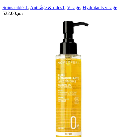
Soins ciblés1
,
Anti-âge & rides1
,
Visage
,
Hydratants visage
522.00
د.م.