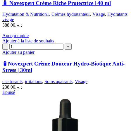
Novexpert
🧴 Novexpert Crème Riche Protectrice | 40 ml
Crème
Riche
Hydratation & Nutrition1
,
Crèmes hydratantes1
,
Visage
,
Hydratants
Protectrice
visage
|
388.00
د.م.
40
ml
Aperçu rapide
Ajouter à la liste de souhaits
quantité
de
Ajouter au panier
🧴
Novexpert
🧴Novexpert Crème Douceur Hydro-Biotique Anti-
Crème
Stress | 30ml
Douceur
Hydro-
cicatrisants
,
irritations
,
Soins apaisants
,
Visage
Biotique
238.00
د.م.
Anti-
Épuisé
Stress
|
30ml