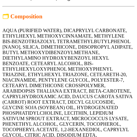
🗂
Composition
AQUA (PURIFIED WATER), DICAPRYLYL CARBONATE,
ETHYLHEXYL METHOXYCINNAMATE, METHYLENE
BIS-BENZOTRIAZOLYL TETRAMETHYLBUTYLPHENOL
[NANO], SILICA, DIMETHICONE, DIISOPROPYL ADIPATE,
BUTYL METHOXYDIBENZOYLMETHANE,
DIETHYLAMINO HYDROXYBENZOYL HEXYL
BENZOATE, CETEARYL ALCOHOL, BIS-
ETHYLHEXYLOXYPHENOL METHOXYPHENYL
TRIAZINE, ETHYLHEXYL TRIAZONE, CETEARETH-20,
NIACINAMIDE, PENTYLENE GLYCOL, POLYESTER-7,
CETEARYL DIMETHICONE CROSSPOLYMER,
ARABIDOPSIS THALIANA EXTRACT, BETA-CAROTENE,
CAPRYLHYDROXAMIC ACID, DAUCUS CAROTA SATIVA
(CARROT) ROOT EXTRACT, DECYL GLUCOSIDE,
GLYCINE SOJA (SOYBEAN) OIL, HYDROGENATED
PHOSPHATIDYLCHOLINE, LECITHIN, LEPIDIUM
SATIVUM SPROUT EXTRACT, MICROCOCCUS LYSATE,
PHENETHYL ALCOHOL, GLYCERIN, TOCOPHEROL,
TOCOPHERYL ACETATE, 1,2-HEXANEDIOL, CAPRYLYL
GLYCOL, CITRIC ACID, DISODIUM EDTA,