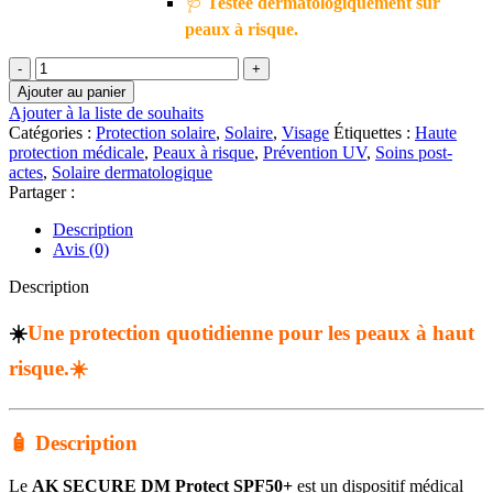
🩺
Testée dermatologiquement sur
peaux à risque.
quantité
de
Ajouter au panier
SVR
Ajouter à la liste de souhaits
AK
Catégories :
Protection solaire
,
Solaire
,
Visage
Étiquettes :
Haute
SECURE
protection médicale
,
Peaux à risque
,
Prévention UV
,
Soins post-
DM
actes
,
Solaire dermatologique
PROTECT
Partager :
SPF50+
|
Description
50
Avis (0)
ml
Description
☀️
Une protection quotidienne pour les peaux à haut
risque.☀️
🧴 Description
Le
AK SECURE DM Protect SPF50+
est un dispositif médical