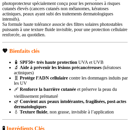
photoprotecteur spécialement conçu pour les personnes à risques
cutanés élevés (cancers cutanés non mélanomes, kératoses
actiniques, peaux ayant subi des traitements dermatologiques
intensifs).
Sa formule haute tolérance associe des filtres solaires photostables
puissants à une texture fluide invisible, pour une protection cellulaire
renforcée, au quotidien.
💖
Bienfaits clés
🧴
SPF50+ très haute protection
UVA et UVB
🔬
Aide à prévenir les lésions précancéreuses
(kératoses
actiniques)
🧬
Protège l’ADN cellulaire
contre les dommages induits par
les UV
🩹
Renforce la barrière cutanée
et préserve la peau du
vieillissement prématuré
🌿
Convient aux peaux intolérantes, fragilisées, post-actes
dermatologiques
💧
Texture fluide
, non grasse, invisible à l’application
🧪
Ingrédients Clés