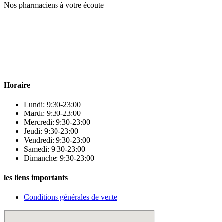
Nos pharmaciens à votre écoute
Para & beauty Tétouan votre destination pour la santé et le bien-être
! Nous sommes fiers d’offrir une vaste sélection de produits de
qualité pour répondre à tous vos besoins en matière de santé et de
beauté.
Horaire
Lundi: 9:30-23:00
Mardi: 9:30-23:00
Mercredi: 9:30-23:00
Jeudi: 9:30-23:00
Vendredi: 9:30-23:00
Samedi: 9:30-23:00
Dimanche: 9:30-23:00
les liens importants
Conditions générales de vente