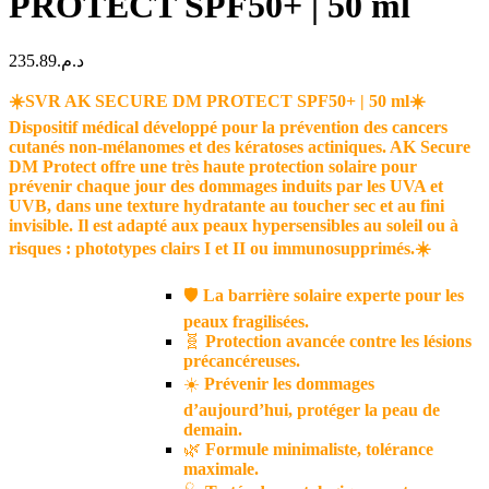
PROTECT SPF50+ | 50 ml
235.89
د.م.
☀️SVR AK SECURE DM PROTECT SPF50+ | 50 ml☀️
Dispositif médical développé pour la prévention des cancers
cutanés non-mélanomes et des kératoses actiniques. AK Secure
DM Protect offre une très haute protection solaire pour
prévenir chaque jour des dommages induits par les UVA et
UVB, dans une texture hydratante au toucher sec et au fini
invisible. Il est adapté aux peaux hypersensibles au soleil ou à
risques : phototypes clairs I et II ou immunosupprimés.☀️
🛡️
La barrière solaire experte pour les
peaux fragilisées.
🧬
Protection avancée contre les lésions
précancéreuses.
☀️
Prévenir les dommages
d’aujourd’hui, protéger la peau de
demain.
🌿
Formule minimaliste, tolérance
maximale.