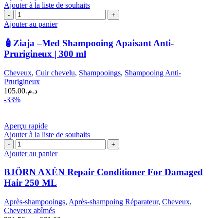
Ajouter à la liste de souhaits
d'olive
quantité
|
de
400
Ajouter au panier
🧴
ml
Ziaja
🧴Ziaja –Med Shampooing Apaisant Anti-
–
Prurigineux | 300 ml
Med
Shampooing
Cheveux
,
Cuir chevelu
,
Shampooings
,
Shampooing Anti-
Apaisant
Prurigineux
Anti-
105.00
د.م.
Prurigineux
-33%
|
300
ml
Aperçu rapide
Ajouter à la liste de souhaits
quantité
de
Ajouter au panier
BJÖRN
AXÉN
BJÖRN AXÉN Repair Conditioner For Damaged
Repair
Hair 250 ML
Conditioner
For
Après-shampooings
,
Après-shampoing Réparateur
,
Cheveux
,
Damaged
Cheveux abîmés
Hair