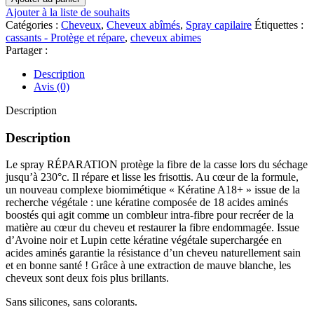
PHYTO
Ajouter à la liste de souhaits
PARIS
Catégories :
Cheveux
,
Cheveux abîmés
,
Spray capilaire
Étiquettes :
RÉPARATION
cassants - Protège et répare
,
cheveux abimes
Spray
Partager :
Thermo-
Protecteur
Description
230°C
Avis (0)
Anti-
Casse
Description
150
ML
Description
Le spray RÉPARATION protège la fibre de la casse lors du séchage
jusqu’à 230°c. Il répare et lisse les frisottis. Au cœur de la formule,
un nouveau complexe biomimétique « Kératine A18+ » issue de la
recherche végétale : une kératine composée de 18 acides aminés
boostés qui agit comme un combleur intra-fibre pour recréer de la
matière au cœur du cheveu et restaurer la fibre endommagée. Issue
d’Avoine noir et Lupin cette kératine végétale superchargée en
acides aminés garantie la résistance d’un cheveu naturellement sain
et en bonne santé ! Grâce à une extraction de mauve blanche, les
cheveux sont deux fois plus brillants.​​​
Sans silicones, sans colorants.