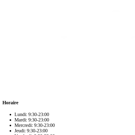
Para & beauty Tétouan votre destination pour la santé et le bien-être
! Nous sommes fiers d’offrir une vaste sélection de produits de
qualité pour répondre à tous vos besoins en matière de santé et de
beauté.
Horaire
Lundi: 9:30-23:00
Mardi: 9:30-23:00
Mercredi: 9:30-23:00
Jeudi: 9:30-23:00