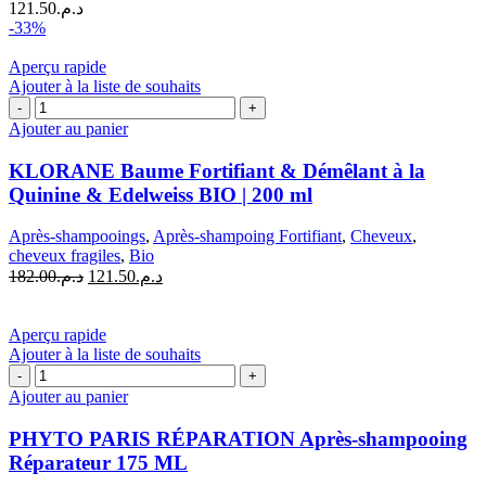
121.50
د.م.
|
-33%
150
ml
Aperçu rapide
Ajouter à la liste de souhaits
quantité
de
Ajouter au panier
KLORANE
Baume
KLORANE Baume Fortifiant & Démêlant à la
Fortifiant
Quinine & Edelweiss BIO | 200 ml
&
Démêlant
Après-shampooings
,
Après-shampoing Fortifiant
,
Cheveux
,
à
cheveux fragiles
,
Bio
la
Le
Le
182.00
د.م.
121.50
د.م.
Quinine
prix
prix
&
initial
actuel
Edelweiss
était :
est :
Aperçu rapide
BIO
د.م.121.50.
د.م.182.00.
Ajouter à la liste de souhaits
|
quantité
200
de
Ajouter au panier
ml
PHYTO
PARIS
PHYTO PARIS RÉPARATION Après-shampooing
RÉPARATION
Réparateur 175 ML
Après-