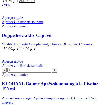
Le
Le
391.50
د.م.
261.00
د.م.
250
prix
prix
-28%
ML
initial
actuel
était :
est :
د.م.261.00.
د.م.391.50.
Aperçu rapide
Ajouter à la liste de souhaits
Ajouter au panier
Doppelherz aktiv Capilvit
Vitalité-Immunité-Complément
,
Cheveux & ongles
,
Cheveux
Le
Le
159.00
د.م.
114.00
د.م.
prix
prix
initial
actuel
était :
est :
Aperçu rapide
د.م.114.00.
د.م.159.00.
Ajouter à la liste de souhaits
quantité
de
Ajouter au panier
KLORANE
Baume
KLORANE Baume Après-shampoing à la Pivoine |
Après-
150 ml
shampoing
à
Après-shampooings
,
Après-shampoing apaisant
,
Cheveux
,
Cuir
la
chevelu
Pivoine