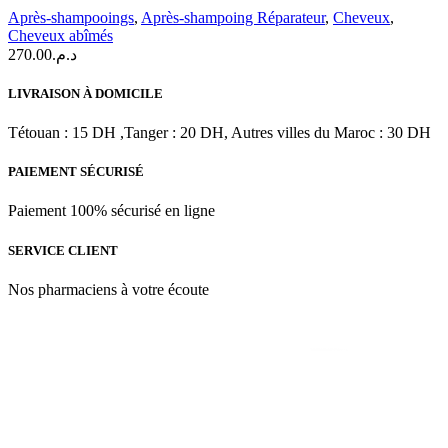
shampooing
Après-shampooings
,
Après-shampoing Réparateur
,
Cheveux
,
Réparateur
Cheveux abîmés
175
270.00
د.م.
ML
LIVRAISON À DOMICILE
Tétouan : 15 DH ,Tanger : 20 DH, Autres villes du Maroc : 30 DH
PAIEMENT SÉCURISÉ
Paiement 100% sécurisé en ligne
SERVICE CLIENT
Nos pharmaciens à votre écoute