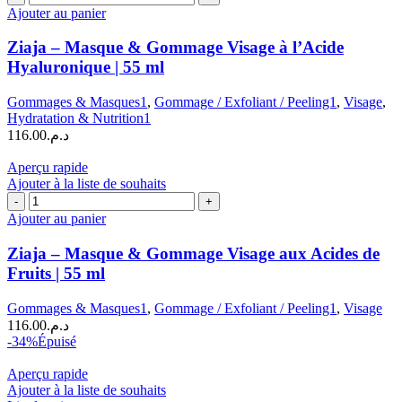
de
Ajouter au panier
Ziaja
–
Ziaja – Masque & Gommage Visage à l’Acide
Masque
Hyaluronique | 55 ml
&
Gommage
Gommages & Masques1
,
Gommage / Exfoliant / Peeling1
,
Visage
,
Visage
Hydratation & Nutrition1
à
116.00
د.م.
l’Acide
Hyaluronique
Aperçu rapide
|
Ajouter à la liste de souhaits
55
quantité
ml
de
Ajouter au panier
Ziaja
–
Ziaja – Masque & Gommage Visage aux Acides de
Masque
Fruits | 55 ml
&
Gommage
Gommages & Masques1
,
Gommage / Exfoliant / Peeling1
,
Visage
Visage
116.00
د.م.
aux
-34%
Épuisé
Acides
de
Aperçu rapide
Fruits
Ajouter à la liste de souhaits
|