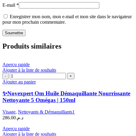
E-mail
*
Enregistrer mon nom, mon e-mail et mon site dans le navigateur
pour mon prochain commentaire.
Produits similaires
Aperçu rapide
Ajouter à la liste de souhaits
quantité
de
Ajouter au panier
✨Novexpert
Om
✨Novexpert Om Huile Démaquillante Nourrissante
Huile
Nettoyante 5 Omégas | 150ml
Démaquillante
Nourrissante
Visage
,
Nettoyants & Démaquillants1
Nettoyante
286.00
د.م.
5
Omégas
Aperçu rapide
|
Ajouter à la liste de souhaits
150ml