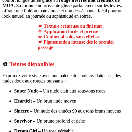
confort longue durée grâce au
rouge à lèvres mat crémeux de
MUA
. Sa formule nourrissante glisse parfaitement sur les lèvres,
offrant une finition mate douce et non desséchante. Idéal pour un
look naturel en journée ou sophistiqué en soirée.
💋
Texture crémeuse au fini mat
💋
Application facile et précise
💋
Confort absolu, sans effet sec
💋
Pigmentation intense dès le premier
passage
🎨
Teintes disponibles
Exprimez votre style avec une palette de couleurs flatteuses, des
nudes doux aux rouges puissants :
Super Nude
– Un nude clair aux sous-tons roses
Heartfelt
– Un brun nude moyen
Sincere
– Un nude des années 90 aux tons bruns moyens
Survivor
– Un prune profond et riche
Dream Girl
– Un rose véritable