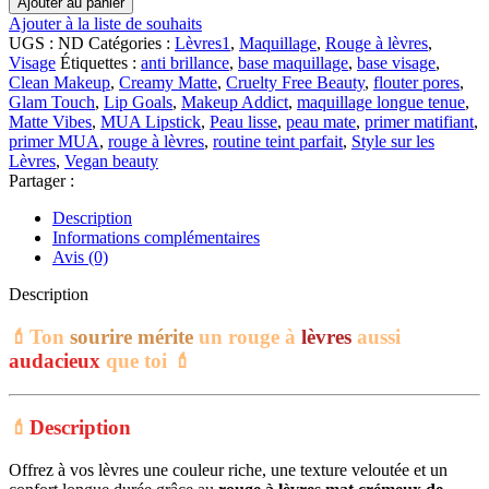
Ajouter au panier
MUA
Ajouter à la liste de souhaits
Creamy
UGS :
ND
Catégories :
Lèvres1
,
Maquillage
,
Rouge à lèvres
,
Matte
Visage
Étiquettes :
anti brillance
,
base maquillage
,
base visage
,
Lipstick
Clean Makeup
,
Creamy Matte
,
Cruelty Free Beauty
,
flouter pores
,
|
Glam Touch
,
Lip Goals
,
Makeup Addict
,
maquillage longue tenue
,
3.2
Matte Vibes
,
MUA Lipstick
,
Peau lisse
,
peau mate
,
primer matifiant
,
g
primer MUA
,
rouge à lèvres
,
routine teint parfait
,
Style sur les
Lèvres
,
Vegan beauty
Partager :
Description
Informations complémentaires
Avis (0)
Description
💄Ton
sourire mérite
un rouge à
lèvres
aussi
audacieux
que toi 💄
💄
Description
Offrez à vos lèvres une couleur riche, une texture veloutée et un