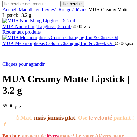
Recherche
Accueil
Maquillage
Lèvres1
Rouge à lèvres
MUA Creamy Matte
Lipstick | 3.2 g
MUA Nourishing Lipgloss | 6.5 ml
60.00
د.م.
Retour aux produits
MUA Metamorphosis Colour Changing Lip & Cheek Oil
65.00
د.م.
Cliquez pour agrandir
MUA Creamy Matte Lipstick |
3.2 g
55.00
د.م.
💄Mat,
mais jamais plat
. Ose
le velouté
parfait !
💄
Bonjour
, amateur de
lèvres
matte ! Le rouge à lèvres matte