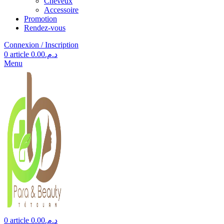
Cheveux
Accessoire
Promotion
Rendez-vous
Connexion / Inscription
0
article
0.00
د.م.
Menu
0
article
0.00
د.م.