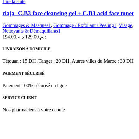
Lire la suite
55
ml
ziaja- C.B3 face cleansing gel + C.B3 acid face toner
Gommages & Masques1
,
Gommage / Exfoliant / Peeling1
,
Visage
,
Nettoyants & Démaquillants1
Le
Le
194.00
د.م.
129.00
د.م.
prix
prix
initial
actuel
LIVRAISON À DOMICILE
était :
est :
د.م.129.00.
د.م.194.00.
Tétouan : 15 DH ,Tanger : 20 DH, Autres villes du Maroc : 30 DH
PAIEMENT SÉCURISÉ
Paiement 100% sécurisé en ligne
SERVICE CLIENT
Nos pharmaciens à votre écoute