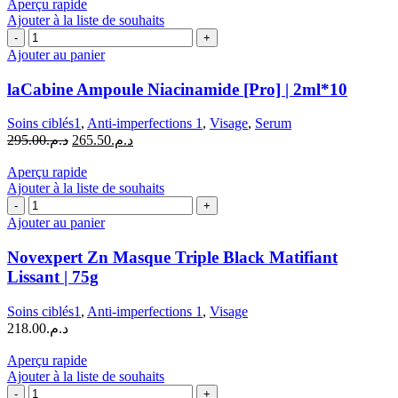
Aperçu rapide
Ajouter à la liste de souhaits
quantité
de
Ajouter au panier
laCabine
Ampoule
laCabine Ampoule Niacinamide [Pro] | 2ml*10
Niacinamide
[Pro]
Soins ciblés1
,
Anti-imperfections 1
,
Visage
,
Serum
|
Le
Le
295.00
د.م.
265.50
د.م.
2ml*10
prix
prix
initial
actuel
Aperçu rapide
était :
est :
Ajouter à la liste de souhaits
quantité
د.م.295.00.
د.م.265.50.
de
Ajouter au panier
Novexpert
Zn
Novexpert Zn Masque Triple Black Matifiant
Masque
Lissant | 75g
Triple
Black
Soins ciblés1
,
Anti-imperfections 1
,
Visage
Matifiant
218.00
د.م.
Lissant
|
Aperçu rapide
75g
Ajouter à la liste de souhaits
quantité