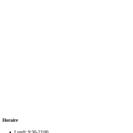
Para & beauty Tétouan votre destination pour la santé et le bien-être
! Nous sommes fiers d’offrir une vaste sélection de produits de
qualité pour répondre à tous vos besoins en matière de santé et de
beauté.
Horaire
Lundi: 9:30-23:00