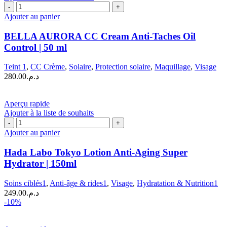
quantité
de
Ajouter au panier
BELLA
AURORA
BELLA AURORA CC Cream Anti-Taches Oil
CC
Control | 50 ml
Cream
Anti-
Teint 1
,
CC Crème
,
Solaire
,
Protection solaire
,
Maquillage
,
Visage
Taches
280.00
د.م.
Oil
Control
|
Aperçu rapide
50
Ajouter à la liste de souhaits
ml
quantité
de
Ajouter au panier
Hada
Labo
Hada Labo Tokyo Lotion Anti-Aging Super
Tokyo
Hydrator | 150ml
Lotion
Anti-
Soins ciblés1
,
Anti-âge & rides1
,
Visage
,
Hydratation & Nutrition1
Aging
249.00
د.م.
Super
-10%
Hydrator
|
150ml