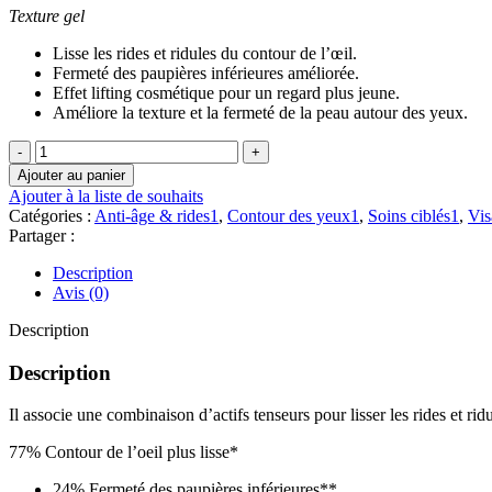
Texture gel
Lisse les rides et ridules du contour de l’œil.
Fermeté des paupières inférieures améliorée.
Effet lifting cosmétique pour un regard plus jeune.
Améliore la texture et la fermeté de la peau autour des yeux.
quantité
de
Ajouter au panier
MATIS
Ajouter à la liste de souhaits
PARIS
Catégories :
Anti-âge & rides1
,
Contour des yeux1
,
Soins ciblés1
,
Vis
Réponse
Partager :
Regard
LIFTING-
Description
EYES
Avis (0)
15
ML
Description
Description
Il associe une combinaison d’actifs tenseurs pour lisser les rides et rid
77% Contour de l’oeil plus lisse*
24% Fermeté des paupières inférieures**