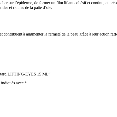
her sur l’épiderme, de former un film liftant cohésif et continu, et prése
ides et ridules de la patte d’oie.
et contribuent à augmenter la fermeté de la peau grâce à leur action raff
e Regard LIFTING-EYES 15 ML”
t indiqués avec
*