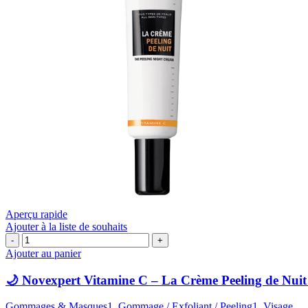
Aperçu rapide
Ajouter à la liste de souhaits
quantité
de
Ajouter au panier
🌙
Novexpert
🌙 Novexpert Vitamine C – La Crème Peeling de Nuit 
Vitamine
C
Gommages & Masques1
,
Gommage / Exfoliant / Peeling1
,
Visage