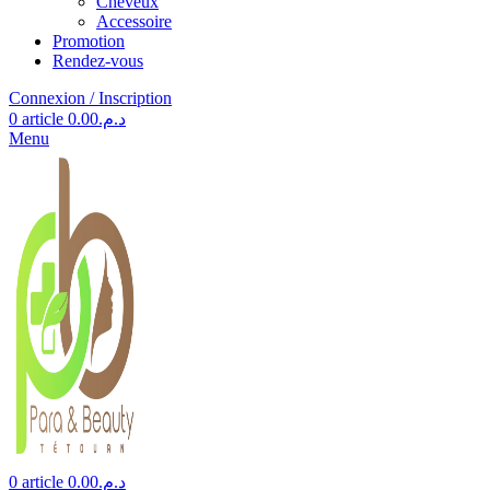
Cheveux
Accessoire
Promotion
Rendez-vous
Connexion / Inscription
0
article
0.00
د.م.
Menu
0
article
0.00
د.م.