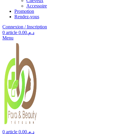
Cheveux
Accessoire
Promotion
Rendez-vous
Connexion / Inscription
0
article
0.00
د.م.
Menu
0
article
0.00
د.م.