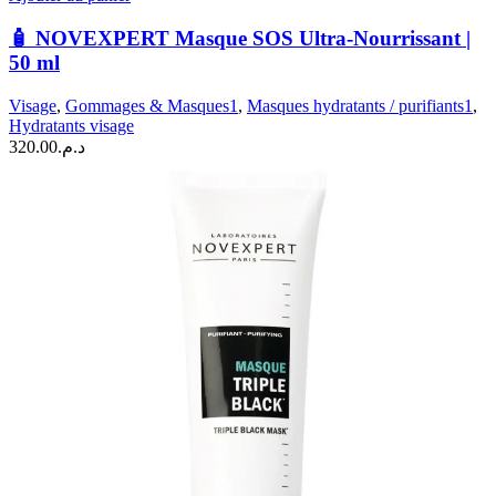
🧴
NOVEXPERT
🧴 NOVEXPERT Masque SOS Ultra-Nourrissant |
Masque
50 ml
SOS
Ultra-
Visage
,
Gommages & Masques1
,
Masques hydratants / purifiants1
,
Nourrissant
Hydratants visage
|
320.00
د.م.
50
ml