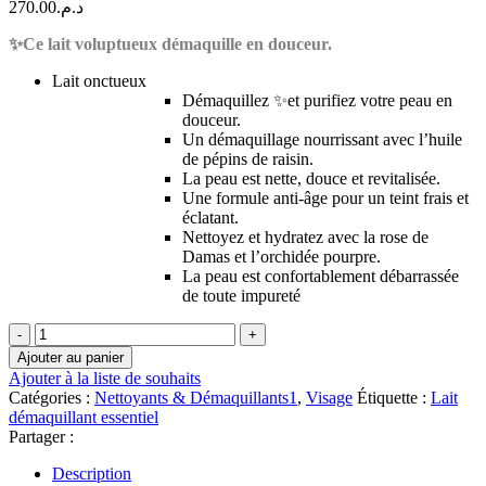
270.00
د.م.
✨Ce lait voluptueux démaquille en douceur.
Lait onctueux
Démaquillez ✨et purifiez votre peau en
douceur.
Un démaquillage nourrissant avec l’huile
de pépins de raisin.
La peau est nette, douce et revitalisée.
Une formule anti-âge pour un teint frais et
éclatant.
Nettoyez et hydratez avec la rose de
Damas et l’orchidée pourpre.
La peau est confortablement débarrassée
de toute impureté
quantité
de
Ajouter au panier
MATIS
Ajouter à la liste de souhaits
PARIS
Catégories :
Nettoyants & Démaquillants1
,
Visage
Étiquette :
Lait
Réponse
démaquillant essentiel
Fondamentale
Partager :
AUTHENTIK-
MILK
Description