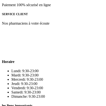
Paiement 100% sécurisé en ligne
SERVICE CLIENT
Nos pharmaciens à votre écoute
Para & beauty Tétouan votre destination pour la santé et le bien-être
! Nous sommes fiers d’offrir une vaste sélection de produits de
qualité pour répondre à tous vos besoins en matière de santé et de
beauté.
Horaire
Lundi: 9:30-23:00
Mardi: 9:30-23:00
Mercredi: 9:30-23:00
Jeudi: 9:30-23:00
Vendredi: 9:30-23:00
Samedi: 9:30-23:00
Dimanche: 9:30-23:00
les liens importants