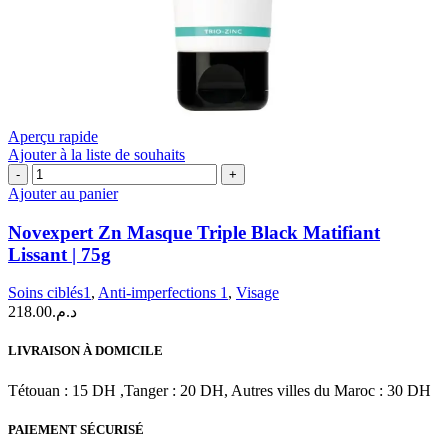
Aperçu rapide
Ajouter à la liste de souhaits
quantité
de
Ajouter au panier
Novexpert
Zn
Novexpert Zn Masque Triple Black Matifiant
Masque
Lissant | 75g
Triple
Black
Soins ciblés1
,
Anti-imperfections 1
,
Visage
Matifiant
218.00
د.م.
Lissant
|
75g
LIVRAISON À DOMICILE
Tétouan : 15 DH ,Tanger : 20 DH, Autres villes du Maroc : 30 DH
PAIEMENT SÉCURISÉ