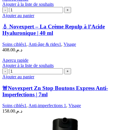
Ajouter à la liste de souhaits
quantité
de
Ajouter au panier
💧
Novexpert
💧 Novexpert – La Crème Repulp à l’Acide
–
Hyaluronique | 40 ml
La
Crème
Soins ciblés1
,
Anti-âge & rides1
,
Visage
Repulp
408.00
د.م.
à
l’Acide
Aperçu rapide
Hyaluronique
Ajouter à la liste de souhaits
|
quantité
40
de
Ajouter au panier
ml
🚨
Novexpert
🚨Novexpert Zn Stop Boutons Express Anti-
Zn
Imperfections | 7ml
Stop
Boutons
Soins ciblés1
,
Anti-imperfections 1
,
Visage
Express
158.00
د.م.
Anti-
Imperfections
|
7ml