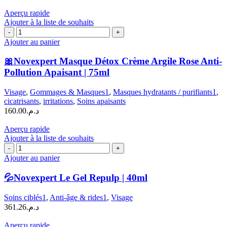
Aperçu rapide
Ajouter à la liste de souhaits
quantité
de
Ajouter au panier
🎀
Novexpert
🎀Novexpert Masque Détox Crème Argile Rose Anti-
Masque
Pollution Apaisant | 75ml
Détox
Crème
Visage
,
Gommages & Masques1
,
Masques hydratants / purifiants1
,
Argile
cicatrisants
,
irritations
,
Soins apaisants
Rose
160.00
د.م.
Anti-
Pollution
Aperçu rapide
Apaisant
Ajouter à la liste de souhaits
|
quantité
75ml
de
Ajouter au panier
💦
Novexpert
💦Novexpert Le Gel Repulp | 40ml
Le
Gel
Soins ciblés1
,
Anti-âge & rides1
,
Visage
Repulp
361.26
د.م.
|
40ml
Aperçu rapide