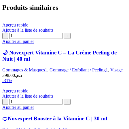
Produits similaires
Aperçu rapide
Ajouter à la liste de souhaits
quantité
de
Ajouter au panier
🌙
Novexpert
🌙 Novexpert Vitamine C – La Crème Peeling de
Vitamine
Nuit | 40 ml
C
–
Gommages & Masques1
,
Gommage / Exfoliant / Peeling1
,
Visage
La
398.00
د.م.
Crème
-31%
Peeling
de
Aperçu rapide
Nuit
Ajouter à la liste de souhaits
|
quantité
40
de
Ajouter au panier
ml
🍊
Novexpert
🍊Novexpert Booster à la Vitamine C | 30 ml
Booster
à