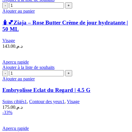
quantité
de
Ajouter au panier
🧴
💕
🧴💕Ziaja – Rose Butter Crème de jour hydratante |
Ziaja
50 ML
–
Rose
Visage
Butter
143.00
د.م.
Crème
de
jour
Aperçu rapide
hydratante
Ajouter à la liste de souhaits
|
quantité
50
de
Ajouter au panier
ML
Embryolisse
Eclat
Embryolisse Eclat du Regard | 4.5 G
du
Regard
Soins ciblés1
,
Contour des yeux1
,
Visage
|
175.00
د.م.
4.5
-33%
G
Aperçu rapide