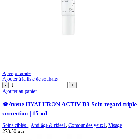
Aperçu rapide
Ajouter à la liste de souhaits
quantité
de
Ajouter au panier
👁️
👁️Avène HYALURON ACTIV B3 Soin regard triple
Avène
HYALURON
correction | 15 ml
ACTIV
B3
Soins ciblés1
,
Anti-âge & rides1
,
Contour des yeux1
,
Visage
Soin
273.50
د.م.
regard
triple