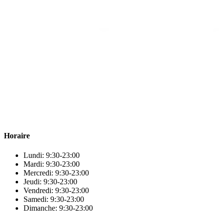
Para & beauty Tétouan votre destination pour la santé et le bien-être
! Nous sommes fiers d’offrir une vaste sélection de produits de
qualité pour répondre à tous vos besoins en matière de santé et de
beauté.
Horaire
Lundi: 9:30-23:00
Mardi: 9:30-23:00
Mercredi: 9:30-23:00
Jeudi: 9:30-23:00
Vendredi: 9:30-23:00
Samedi: 9:30-23:00
Dimanche: 9:30-23:00