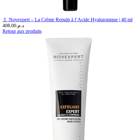
💧 Novexpert – La Crème Repulp à l’Acide Hyaluronique | 40 ml
408.00
د.م.
Retour aux produits