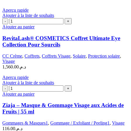
-30ml
initial
actuel
+
était :
est :
Aperçu rapide
Contour
د.م.749.00.
د.م.933.00.
Ajouter à la liste de souhaits
des
quantité
Yeux
de
Ajouter au panier
Lifting
RevitaLash®
Éclat
COSMETICS
RevitaLash® COSMETICS Coffret Ultimate Eye
Coffret
Collection Pour Sourcils
Ultimate
Eye
CC Crème
,
Coffrets
,
Coffrets Visage
,
Solaire
,
Protection solaire
,
Collection
Visage
Pour
1,560.00
د.م.
Sourcils
Aperçu rapide
Ajouter à la liste de souhaits
quantité
de
Ajouter au panier
Ziaja
–
Ziaja – Masque & Gommage Visage aux Acides de
Masque
Fruits | 55 ml
&
Gommage
Gommages & Masques1
,
Gommage / Exfoliant / Peeling1
,
Visage
Visage
116.00
د.م.
aux