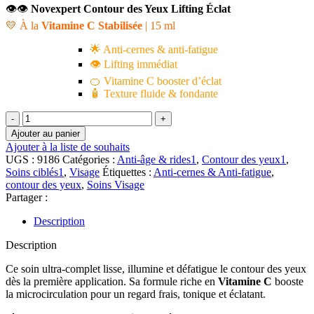
👁️
👁️
Novexpert Contour des Yeux Lifting Éclat
💛 À la
Vitamine C Stabilisée
| 15 ml
🌟 Anti-cernes & anti-fatigue
👁️ Lifting immédiat
🍊 Vitamine C booster d’éclat
🧴 Texture fluide & fondante
quantité
de
Ajouter au panier
👁️
Ajouter à la liste de souhaits
UGS :
9186
Catégories :
Anti-âge & rides1
,
Contour des yeux1
,
👁️
Soins ciblés1
,
Visage
Étiquettes :
Anti-cernes & Anti-fatigue
,
Novexpert
contour des yeux
,
Soins Visage
Vitamine
Partager :
C
Contour
Description
des
Yeux
Description
Lifting
Eclat
Ce soin ultra-complet lisse, illumine et défatigue le contour des yeux
|
dès la première application. Sa formule riche en
Vitamine C
booste
15
la microcirculation pour un regard frais, tonique et éclatant.
ml