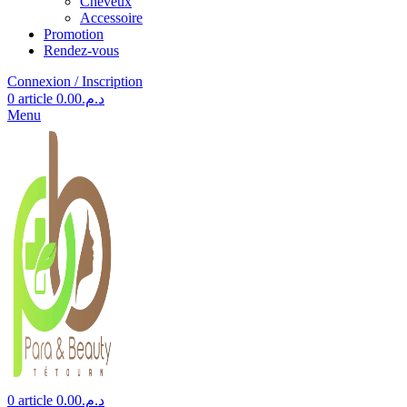
Cheveux
Accessoire
Promotion
Rendez-vous
Connexion / Inscription
0
article
0.00
د.م.
Menu
0
article
0.00
د.م.