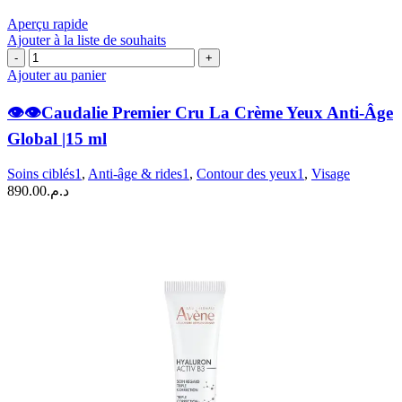
Aperçu rapide
Ajouter à la liste de souhaits
quantité
de
Ajouter au panier
👁️
👁️👁️Caudalie Premier Cru La Crème Yeux Anti-Âge
👁️
Caudalie
Global |15 ml
Premier
Cru
Soins ciblés1
,
Anti-âge & rides1
,
Contour des yeux1
,
Visage
La
890.00
د.م.
Crème
Yeux
Anti-
Âge
Global
|15
ml