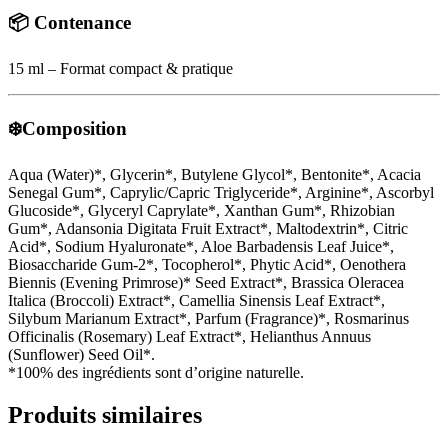
📦
Contenance
15 ml – Format compact & pratique
❄️Composition
Aqua (Water)*, Glycerin*, Butylene Glycol*, Bentonite*, Acacia
Senegal Gum*, Caprylic/Capric Triglyceride*, Arginine*, Ascorbyl
Glucoside*, Glyceryl Caprylate*, Xanthan Gum*, Rhizobian
Gum*, Adansonia Digitata Fruit Extract*, Maltodextrin*, Citric
Acid*, Sodium Hyaluronate*, Aloe Barbadensis Leaf Juice*,
Biosaccharide Gum-2*, Tocopherol*, Phytic Acid*, Oenothera
Biennis (Evening Primrose)* Seed Extract*, Brassica Oleracea
Italica (Broccoli) Extract*, Camellia Sinensis Leaf Extract*,
Silybum Marianum Extract*, Parfum (Fragrance)*, Rosmarinus
Officinalis (Rosemary) Leaf Extract*, Helianthus Annuus
(Sunflower) Seed Oil*.
*100% des ingrédients sont d’origine naturelle.
Produits similaires