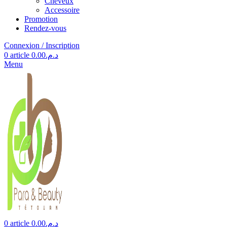
Cheveux
Accessoire
Promotion
Rendez-vous
Connexion / Inscription
0
article
0.00
د.م.
Menu
0
article
0.00
د.م.