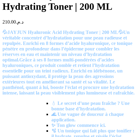
Hydrating Toner | 200 ML
210.00
د.م.
💦JAYJUN Hyaluronic Acid Hydrating Toner | 200 ML💦Un
véritable concentré d’hydratation pour une peau radieuse et
repulpée. Enrichi en 8 formes d’acide hyaluronique, ce tonique
pénètre en profondeur dans l’épiderme pour combler les
réserves en eau et maintenir un niveau d’hydratation
optimal.
Grâce à ses 8 formes multi-pondérées d’acides
hyaluroniques, ce produit comble et retient l’hydratation
essentielle pour un teint radieux. Enrichi en idébénone, un
puissant antioxydant, il protège la peau des agressions
extérieures tout en améliorant sa santé et sa vitalité. Le
panthénol, quant à lui, booste l’éclat et procure une hydratation
intense, laissant la peau visiblement plus lumineuse et rafraîchie.
💧
Le secret d’une peau fraîche ? Une
bonne base d’hydratation.
🌊 Une vague de douceur à chaque
application.
✨ Ton glow commence ici.
🫧 Un tonique qui fait plus que tonifier :
il hydrate, repulpe et révèle l’éclat.