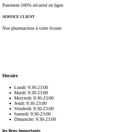
Paiement 100% sécurisé en ligne
SERVICE CLIENT
Nos pharmaciens à votre écoute
Para & beauty Tétouan votre destination pour la santé et le bien-être
! Nous sommes fiers d’offrir une vaste sélection de produits de
qualité pour répondre à tous vos besoins en matière de santé et de
beauté.
Horaire
Lundi: 9:30-23:00
Mardi: 9:30-23:00
Mercredi: 9:30-23:00
Jeudi: 9:30-23:00
Vendredi: 9:30-23:00
Samedi: 9:30-23:00
Dimanche: 9:30-23:00
les liens importants