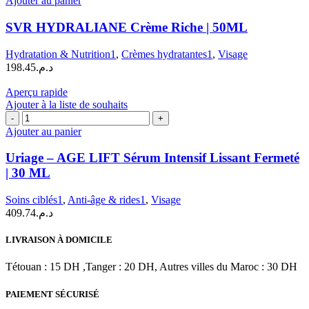
Ajouter au panier
SVR
HYDRALIANE
SVR HYDRALIANE Crème Riche | 50ML
Crème
Riche
Hydratation & Nutrition1
,
Crèmes hydratantes1
,
Visage
|
198.45
د.م.
50ML
Aperçu rapide
Ajouter à la liste de souhaits
quantité
de
Ajouter au panier
Uriage
–
Uriage – AGE LIFT Sérum Intensif Lissant Fermeté
AGE
| 30 ML
LIFT
Sérum
Soins ciblés1
,
Anti-âge & rides1
,
Visage
Intensif
409.74
د.م.
Lissant
Fermeté
|
LIVRAISON À DOMICILE
30
ML
Tétouan : 15 DH ,Tanger : 20 DH, Autres villes du Maroc : 30 DH
PAIEMENT SÉCURISÉ