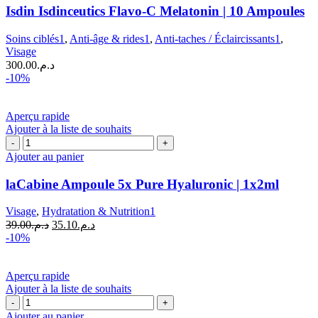
produit
Isdin Isdinceutics Flavo-C Melatonin | 10 Ampoules
Soins ciblés1
,
Anti-âge & rides1
,
Anti-taches / Éclaircissants1
,
Visage
300.00
د.م.
-10%
Aperçu rapide
Ajouter à la liste de souhaits
quantité
de
Ajouter au panier
laCabine
Ampoule
laCabine Ampoule 5x Pure Hyaluronic | 1x2ml
5x
Pure
Visage
,
Hydratation & Nutrition1
Hyaluronic
Le
Le
39.00
د.م.
35.10
د.م.
|
prix
prix
-10%
1x2ml
initial
actuel
était :
est :
د.م.35.10.
د.م.39.00.
Aperçu rapide
Ajouter à la liste de souhaits
quantité
de
Ajouter au panier