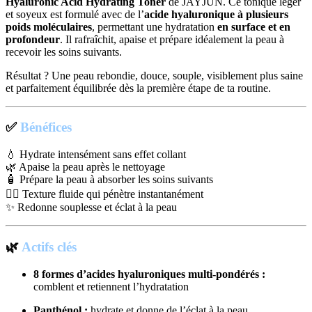
Hyaluronic Acid Hydrating Toner
de JAYJUN. Ce tonique léger
et soyeux est formulé avec de l’
acide hyaluronique à plusieurs
poids moléculaires
, permettant une hydratation
en surface et en
profondeur
. Il rafraîchit, apaise et prépare idéalement la peau à
recevoir les soins suivants.
Résultat ? Une peau rebondie, douce, souple, visiblement plus saine
et parfaitement équilibrée dès la première étape de ta routine.
✅
Bénéfices
💧 Hydrate intensément sans effet collant
🌿 Apaise la peau après le nettoyage
🧴 Prépare la peau à absorber les soins suivants
🧖‍♀️ Texture fluide qui pénètre instantanément
✨ Redonne souplesse et éclat à la peau
🌿
Actifs clés
8 formes d’acides hyaluroniques multi-pondérés :
comblent et retiennent l’hydratation
Panthénol :
hydrate et donne de l’éclat à la peau