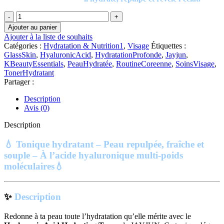
quantité
de
Ajouter au panier
JAYJUN
Ajouter à la liste de souhaits
Hyaluronic
Catégories :
Hydratation & Nutrition1
,
Visage
Étiquettes :
Acid
GlassSkin
,
HyaluronicAcid
,
HydratationProfonde
,
Jayjun
,
Hydrating
KBeautyEssentials
,
PeauHydratée
,
RoutineCoreenne
,
SoinsVisage
,
Toner
TonerHydratant
|
Partager :
200
ML
Description
Avis (0)
Description
💧 Tonique hydratant – Peau repulpée, fraîche et
souple – À l’acide hyaluronique multi-poids
moléculaires💧
✨
Description
Redonne à ta peau toute l’hydratation qu’elle mérite avec le