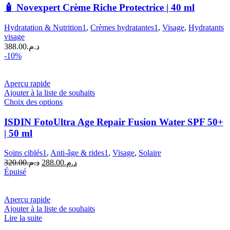
Novexpert
🧴 Novexpert Crème Riche Protectrice | 40 ml
Crème
Riche
Hydratation & Nutrition1
,
Crèmes hydratantes1
,
Visage
,
Hydratants
Protectrice
visage
|
388.00
د.م.
40
-10%
ml
Aperçu rapide
Ajouter à la liste de souhaits
Ce
Choix des options
produit
a
ISDIN FotoUltra Age Repair Fusion Water SPF 50+
plusieurs
| 50 ml
variations.
Les
Soins ciblés1
,
Anti-âge & rides1
,
Visage
,
Solaire
options
Le
Le
320.00
د.م.
288.00
د.م.
peuvent
prix
prix
Épuisé
être
initial
actuel
choisies
était :
est :
sur
د.م.288.00.
د.م.320.00.
Aperçu rapide
la
Ajouter à la liste de souhaits
page
Lire la suite
du