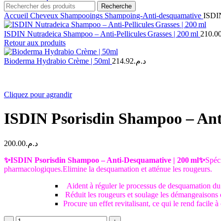
Recherche
Accueil
Cheveux
Shampooings
Shampoing-Anti-desquamative
ISDIN
ISDIN Nutradeica Shampoo – Anti‑Pellicules Grasses | 200 ml
210.0
Retour aux produits
Bioderma Hydrabio Crème | 50ml
214.92
د.م.
Cliquez pour agrandir
ISDIN Psorisdin Shampoo – Ant
200.00
د.م.
✨ISDIN Psorisdin Shampoo – Anti-Desquamative | 200 ml✨
Spéci
pharmacologiques.Elimine la desquamation et atténue les rougeurs.
Aident à réguler le processus de desquamation du 
️ Réduit les rougeurs et soulage les démangeaison
Procure un effet revitalisant, ce qui le rend facile à 
quantité