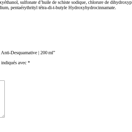
yéthanol, sulfonate d’huile de schiste sodique, chlorure de dihydrox
um, pentaérythrityl tétra-di-t-butyle Hydroxyhydrocinnamate.
– Anti-Desquamative | 200 ml”
t indiqués avec
*