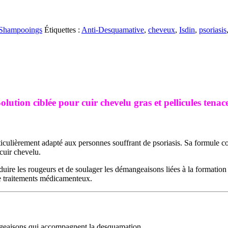
Shampooings
Étiquettes :
Anti-Desquamative
,
cheveux
,
Isdin
,
psoriasis
lution ciblée pour cuir chevelu gras et pellicules tena
iculièrement adapté aux personnes souffrant de psoriasis. Sa formule cont
cuir chevelu.
 réduire les rougeurs et de soulager les démangeaisons liées à la formatio
 de traitements médicamenteux.
angeaisons qui accompagnent la desquamation.