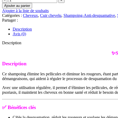
de
Ajouter au panier
ISDIN
Ajouter à la liste de souhaits
Psorisdin
Catégories :
Cheveux
,
Cuir chevelu
,
Shampoing-Anti-desquamative
,
Shampoo
Partager :
–
Anti-
Description
Desquamative
Avis (0)
|
200 ml
Description
✨So
Description
Ce shampoing élimine les pellicules et diminue les rougeurs, étant part
démangeaisons, qui aident à réguler le processus de desquamation du 
Avec une utilisation régulière, il permet d’éliminer les pellicules, de
psoriasis, il maintient les cheveux en bonne santé et réduit le besoin
✅ Bénéfices clés
Cible la desquamation, réduit les rougeurs et soulage les dém