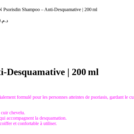
 Psorisdin Shampoo – Anti-Desquamative | 200 ml
0
د.م.
i-Desquamative | 200 ml
alement formulé pour les personnes atteintes de psoriasis, gardant le cui
cuir chevelu.
s qui accompagnent la desquamation.
coiffer et confortable à utiliser.