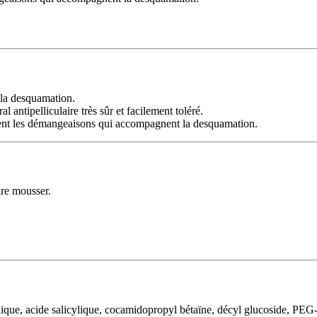
r la desquamation.
antipelliculaire très sûr et facilement toléré.
ent les démangeaisons qui accompagnent la desquamation.
ire mousser.
colique, acide salicylique, cocamidopropyl bétaïne, décyl glucoside, P