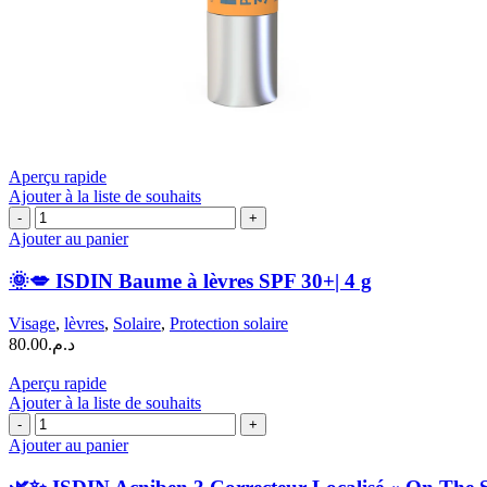
Aperçu rapide
Ajouter à la liste de souhaits
quantité
de
Ajouter au panier
🌞
💋
🌞💋 ISDIN Baume à lèvres SPF 30+| 4 g
ISDIN
Baume
Visage
,
lèvres
,
Solaire
,
Protection solaire
à
80.00
د.م.
lèvres
SPF
Aperçu rapide
30+|
Ajouter à la liste de souhaits
4
quantité
g
de
Ajouter au panier
🌿
✨