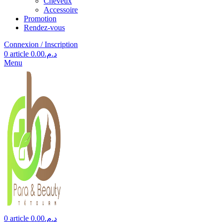
Cheveux
Accessoire
Promotion
Rendez-vous
Connexion / Inscription
0
article
0.00
د.م.
Menu
0
article
0.00
د.م.