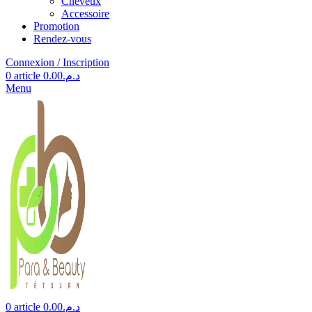
Cheveux
Accessoire
Promotion
Rendez-vous
Connexion / Inscription
0
article
0.00
د.م.
Menu
0
article
0.00
د.م.