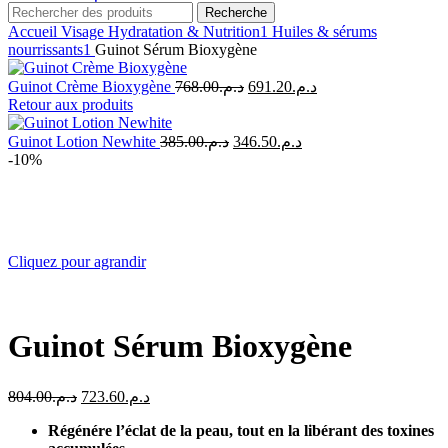
Recherche
Accueil
Visage
Hydratation & Nutrition1
Huiles & sérums
nourrissants1
Guinot Sérum Bioxygène
Le
Le
Guinot Crème Bioxygène
768.00
د.م.
691.20
د.م.
prix
prix
Retour aux produits
initial
actuel
était :
est :
Le
Le
Guinot Lotion Newhite
385.00
د.م.
346.50
د.م.
prix
prix
د.م.768.00.
د.م.691.20.
-10%
initial
actuel
était :
est :
د.م.346.50.
د.م.385.00.
Cliquez pour agrandir
Guinot Sérum Bioxygène
Le
Le
804.00
د.م.
723.60
د.م.
prix
prix
Régénére l’éclat de la peau, tout en la libérant des toxines
initial
actuel