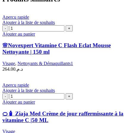
Aperçu rapide
Ajouter à la liste de souhaits
quantité
de
Ajouter au panier
🌸
Novexpert
🌸Novexpert Vitamine C Flash Eclat Mousse
Vitamine
Nettoyante | 150 ml
C
Flash
Visage
,
Nettoyants & Démaquillants1
Eclat
264.00
د.م.
Mousse
Nettoyante
|
Aperçu rapide
150
Ajouter à la liste de souhaits
ml
quantité
de
Ajouter au panier
🍊
🧴
🍊🧴 Ziaja Med Crème de jour raffermissante à la
Ziaja
vitamine C |50 ML
Med
Crème
Visage
de