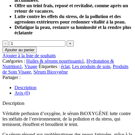
accumulées.
était :
est :
Offre un teint frais, reposé et revitalisé, comme après un
د.م.723.60.
د.م.804.00.
retour de vacances.
Lutte contre les effets du stress, de la pollution et des
agressions extérieures pour redonner vitalité à la peau.
Défatigue la peau, restaure sa luminosité et la rendre plus
éclatante
quantité
de
Ajouter au panier
Guinot
Ajouter à la liste de souhaits
Sérum
Catégories :
Huiles & sérums nourrissants1
,
Hydratation &
Bioxygène
Nutrition1
,
Visage
Étiquettes :
éclat
,
Les produits de soin
,
Produits
de Soin Visage
,
Sérum Bioxygène
Partager :
Description
Avis (0)
Description
Véritable perfusion d’oxygène, le sérum BiOXYGÈNE lutte contre
les méfaits de l’environnement, de la pollution et du stress, qui
ternissent, étouffent et brouillent le teint.
Ce sérum répond aux problématiques des peaux fatiguées, grâce à la