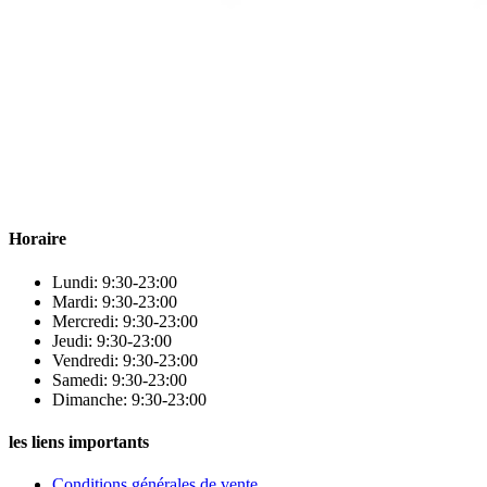
Para & beauty Tétouan votre destination pour la santé et le bien-être
! Nous sommes fiers d’offrir une vaste sélection de produits de
qualité pour répondre à tous vos besoins en matière de santé et de
beauté.
Horaire
Lundi: 9:30-23:00
Mardi: 9:30-23:00
Mercredi: 9:30-23:00
Jeudi: 9:30-23:00
Vendredi: 9:30-23:00
Samedi: 9:30-23:00
Dimanche: 9:30-23:00
les liens importants
Conditions générales de vente