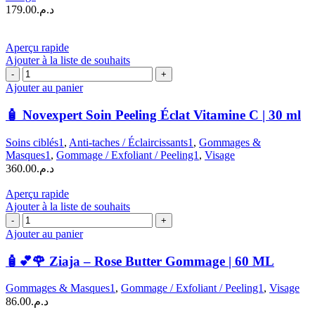
179.00
د.م.
jour
raffermissante
à
Aperçu rapide
la
Ajouter à la liste de souhaits
vitamine
quantité
C
de
Ajouter au panier
|50
🧴
ML
Novexpert
🧴 Novexpert Soin Peeling Éclat Vitamine C | 30 ml
Soin
Peeling
Soins ciblés1
,
Anti-taches / Éclaircissants1
,
Gommages &
Éclat
Masques1
,
Gommage / Exfoliant / Peeling1
,
Visage
Vitamine
360.00
د.م.
C
|
Aperçu rapide
30
Ajouter à la liste de souhaits
ml
quantité
de
Ajouter au panier
🧴
💕
🧴💕🌹 Ziaja – Rose Butter Gommage | 60 ML
🌹
Ziaja
Gommages & Masques1
,
Gommage / Exfoliant / Peeling1
,
Visage
–
86.00
د.م.
Rose