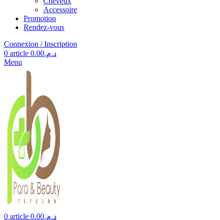
Cheveux
Accessoire
Promotion
Rendez-vous
Connexion / Inscription
0
article
0.00
د.م.
Menu
0
article
0.00
د.م.