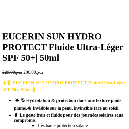
EUCERIN SUN HYDRO
PROTECT Fluide Ultra-Léger
SPF 50+| 50ml
Le
Le
229.00
د.م.
206.00
د.م.
prix
prix
initial
actuel
☀️🌞 EUCERIN SUN HYDRO PROTECT Fluide Ultra-Léger
était :
est :
SPF 50+| 50ml 🌞
د.م.206.00.
د.م.229.00.
🌤️
💦 Hydratation & protection dans une texture poids
plume.☀️ Invisible sur la peau, invincible face au soleil.
🧴 Le geste frais et fluide pour des journées solaires sans
compromis.
Très haute protection solaire