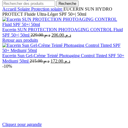
Recherche
Accueil
Solaire
Protection solaire
EUCERIN SUN HYDRO
PROTECT Fluide Ultra-Léger SPF 50+| 50ml
Eucerin SUN PROTECTION PHOTOAGING CONTROL Fluid
Le
Le
SPF 50+| 50ml
229.00
د.م.
206.00
د.م.
prix
prix
Retour aux produits
initial
actuel
était :
est :
د.م.206.00.
د.م.229.00.
Eucerin Sun Gel-Crème Teinté Photoaging Control Tinted SPF 50+
Le
Le
Medium| 50ml
215.00
د.م.
172.00
د.م.
prix
prix
-10%
initial
actuel
était :
est :
د.م.172.00.
د.م.215.00.
Cliquez pour agrandir