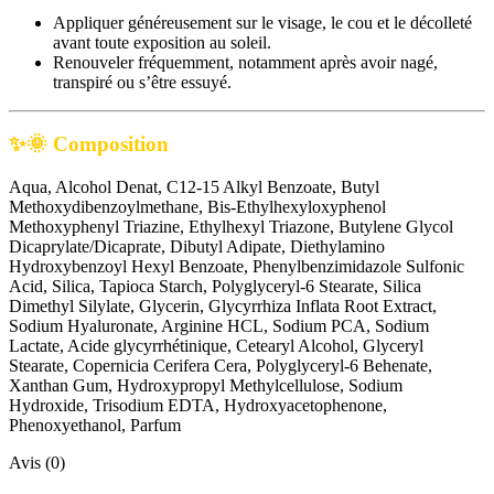
Appliquer généreusement sur le visage, le cou et le décolleté
avant toute exposition au soleil.
Renouveler fréquemment, notamment après avoir nagé,
transpiré ou s’être essuyé.
✨🌞
Composition
Aqua, Alcohol Denat, C12-15 Alkyl Benzoate, Butyl
Methoxydibenzoylmethane, Bis-Ethylhexyloxyphenol
Methoxyphenyl Triazine, Ethylhexyl Triazone, Butylene Glycol
Dicaprylate/Dicaprate, Dibutyl Adipate, Diethylamino
Hydroxybenzoyl Hexyl Benzoate, Phenylbenzimidazole Sulfonic
Acid, Silica, Tapioca Starch, Polyglyceryl-6 Stearate, Silica
Dimethyl Silylate, Glycerin, Glycyrrhiza Inflata Root Extract,
Sodium Hyaluronate, Arginine HCL, Sodium PCA, Sodium
Lactate, Acide glycyrrhétinique, Cetearyl Alcohol, Glyceryl
Stearate, Copernicia Cerifera Cera, Polyglyceryl-6 Behenate,
Xanthan Gum, Hydroxypropyl Methylcellulose, Sodium
Hydroxide, Trisodium EDTA, Hydroxyacetophenone,
Phenoxyethanol, Parfum
Avis (0)