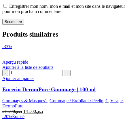
Enregistrer mon nom, mon e-mail et mon site dans le navigateur
pour mon prochain commentaire.
Produits similaires
-33%
Aperçu rapide
Ajouter à la liste de souhaits
quantité
de
Ajouter au panier
Eucerin
DermoPure
Eucerin DermoPure Gommage | 100 ml
Gommage
|
Gommages & Masques1
,
Gommage / Exfoliant / Peeling1
,
Visage
,
100
DermoPure
ml
Le
Le
211.00
د.م.
141.00
د.م.
prix
prix
-20%
Épuisé
initial
actuel
était :
est :