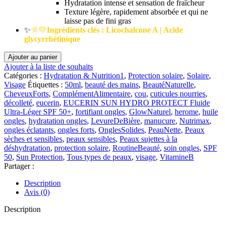
Hydratation intense et sensation de fraîcheur
Texture légère, rapidement absorbée et qui ne
laisse pas de fini gras
✨
🌞💛
Ingrédients clés : Licochalcone A | Acide
glycyrrhétinique
quantité
Ajouter au panier
de
Ajouter à la liste de souhaits
EUCERIN
Catégories :
Hydratation & Nutrition1
,
Protection solaire
,
Solaire
,
SUN
Visage
Étiquettes :
50ml
,
beauté des mains
,
BeautéNaturelle
,
HYDRO
CheveuxForts
,
ComplémentAlimentaire
,
cou
,
cuticules nourries
,
PROTECT
décolleté
,
eucerin
,
EUCERIN SUN HYDRO PROTECT Fluide
Fluide
Ultra-Léger SPF 50+
,
fortifiant ongles
,
GlowNaturel
,
herome
,
huile
Ultra-
ongles
,
hydratation ongles
,
LevureDeBière
,
manucure
,
Nutrimax
,
Léger
ongles éclatants
,
ongles forts
,
OnglesSolides
,
PeauNette
,
Peaux
SPF
sèches et sensibles
,
peaux sensibles
,
Peaux sujettes à la
50+|
déshydratation
,
protection solaire
,
RoutineBeauté
,
soin ongles
,
SPF
50ml
50
,
Sun Protection
,
Tous types de peaux
,
visage
,
VitamineB
Partager :
Description
Avis (0)
Description