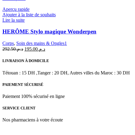
initial
actuel
était :
est :
Aperçu rapide
د.م.102.00.
د.م.120.00.
Ajouter à la liste de souhaits
Lire la suite
HERÔME Stylo magique Wonderpen
Corps
,
Soin des mains & Ongles1
Le
Le
292.50
د.م.
195.00
د.م.
prix
prix
initial
actuel
LIVRAISON À DOMICILE
était :
est :
د.م.195.00.
د.م.292.50.
Tétouan : 15 DH ,Tanger : 20 DH, Autres villes du Maroc : 30 DH
PAIEMENT SÉCURISÉ
Paiement 100% sécurisé en ligne
SERVICE CLIENT
Nos pharmaciens à votre écoute