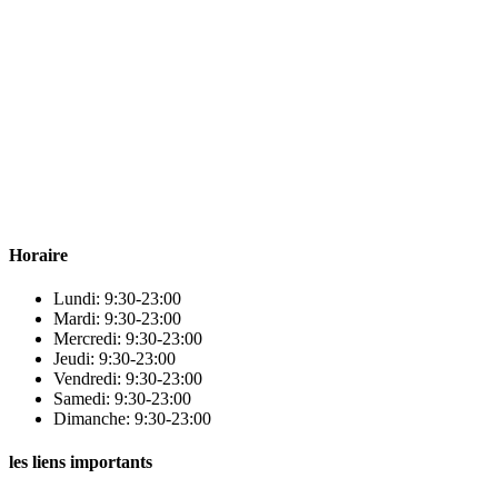
Para & beauty Tétouan votre destination pour la santé et le bien-être !
Horaire
Lundi: 9:30-23:00
Mardi: 9:30-23:00
Mercredi: 9:30-23:00
Jeudi: 9:30-23:00
Vendredi: 9:30-23:00
Samedi: 9:30-23:00
Dimanche: 9:30-23:00
les liens importants