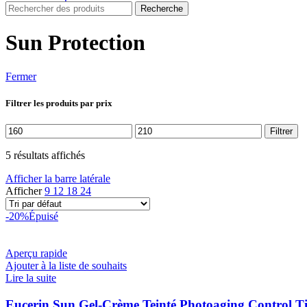
Recherche
Sun Protection
Fermer
Filtrer les produits par prix
Prix
Prix
Filtrer
min
max
5 résultats affichés
Afficher la barre latérale
Afficher
9
12
18
24
-20%
Épuisé
Aperçu rapide
Ajouter à la liste de souhaits
Lire la suite
Eucerin Sun Gel-Crème Teinté Photoaging Control 