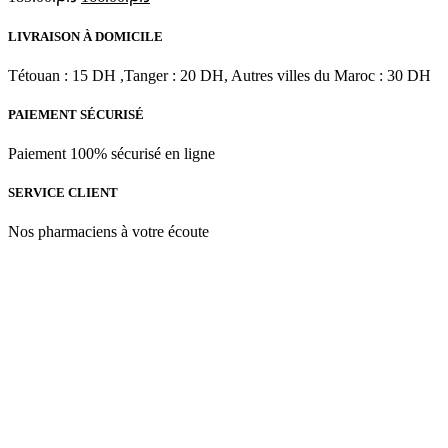
prix
prix
initial
actuel
LIVRAISON À DOMICILE
était :
est :
د.م.166.00.
د.م.185.00.
Tétouan : 15 DH ,Tanger : 20 DH, Autres villes du Maroc : 30 DH
PAIEMENT SÉCURISÉ
Paiement 100% sécurisé en ligne
SERVICE CLIENT
Nos pharmaciens à votre écoute