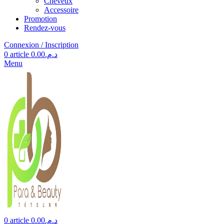
Cheveux
Accessoire
Promotion
Rendez-vous
Connexion / Inscription
0
article
0.00
د.م.
Menu
0
article
0.00
د.م.