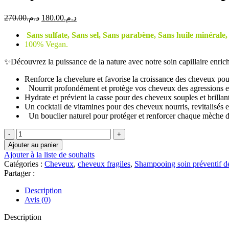
Le
Le
270.00
د.م.
180.00
د.م.
prix
prix
Sans sulfate, Sans sel, Sans parabène, Sans huile minérale,
initial
actuel
100% Vegan.
était :
est :
د.م.180.00.
د.م.270.00.
✨Découvrez la puissance de la nature avec notre soin capillaire enrichi
Renforce la chevelure et favorise la croissance des cheveux pour 
Nourrit profondément et protège vos cheveux des agressions ex
Hydrate et prévient la casse pour des cheveux souples et brillant
Un cocktail de vitamines pour des cheveux nourris, revitalisés et
Un bouclier naturel pour protéger et renforcer chaque mèche 
quantité
de
Ajouter au panier
Erayba/
Ajouter à la liste de souhaits
Z12r
Catégories :
Cheveux
,
cheveux fragiles
,
Shampooing soin préventif de 
Preventive
Partager :
Shampoo
250
Description
ML
Avis (0)
Description