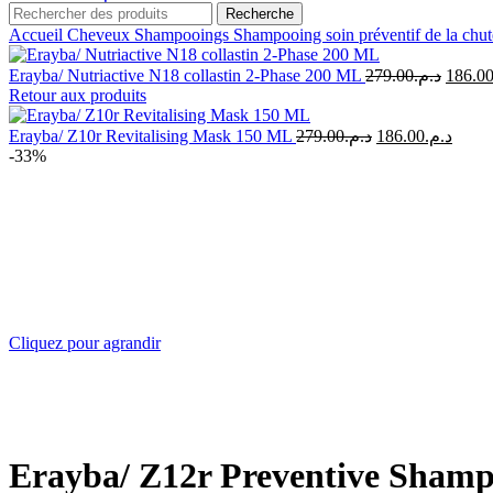
Recherche
Accueil
Cheveux
Shampooings
Shampooing soin préventif de la chut
Le
Erayba/ Nutriactive N18 collastin 2-Phase 200 ML
279.00
د.م.
186.0
prix
Retour aux produits
initial
était :
Le
Le
Erayba/ Z10r Revitalising Mask 150 ML
279.00
د.م.
186.00
د.م.
prix
prix
-33%
initial
actuel
était :
est :
د.م.279.00.
Cliquez pour agrandir
Erayba/ Z12r Preventive Sham