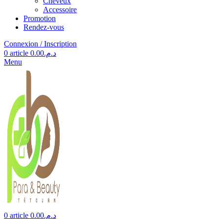
Cheveux
Accessoire
Promotion
Rendez-vous
Connexion / Inscription
0
article
0.00
د.م.
Menu
0
article
0.00
د.م.