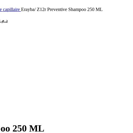
e capillaire
Erayba/ Z12r Preventive Shampoo 250 ML
Le
0
د.م.
prix
actuel
est :
د.م.186.00.
د.م.279.00.
د.م.186.00.
poo 250 ML