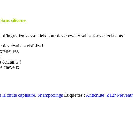
 Sans silicone
.
 d’ingrédients essentiels pour des cheveux sains, forts et éclatants !
des résultats visibles !
térieures.
s.
 éclatants !
de cheveux.
la chute capillaire
,
Shampooings
Étiquettes :
Antichute
,
Z12r Prevent