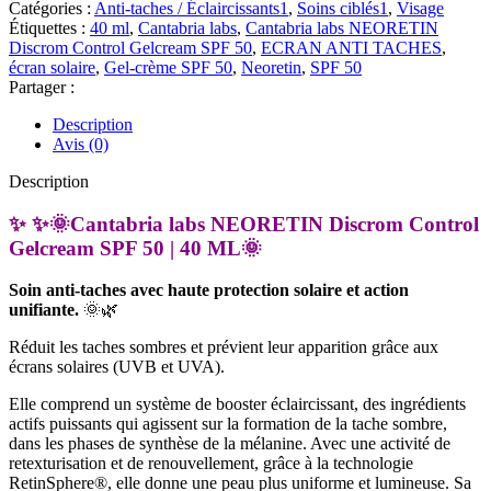
labs
Catégories :
Anti-taches / Éclaircissants1
,
Soins ciblés1
,
Visage
NEORETIN
Étiquettes :
40 ml
,
Cantabria labs
,
Cantabria labs NEORETIN
Discrom
Discrom Control Gelcream SPF 50
,
ECRAN ANTI TACHES
,
Control
écran solaire
,
Gel-crème SPF 50
,
Neoretin
,
SPF 50
Gelcream
Partager :
SPF
50
Description
|
Avis (0)
40
ML
Description
✨ ✨🌞Cantabria labs NEORETIN Discrom Control
Gelcream SPF 50 | 40 ML🌞
Soin anti-taches avec haute protection solaire et action
unifiante.
🌞🌿
Réduit les taches sombres et prévient leur apparition grâce aux
écrans solaires (UVB et UVA).
Elle comprend un système de booster éclaircissant, des ingrédients
actifs puissants qui agissent sur la formation de la tache sombre,
dans les phases de synthèse de la mélanine. Avec une activité de
retexturisation et de renouvellement, grâce à la technologie
RetinSphere®, elle donne une peau plus uniforme et lumineuse. Sa