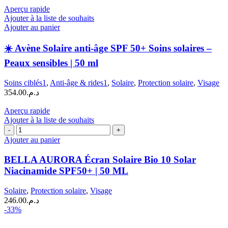
Aperçu rapide
Ajouter à la liste de souhaits
Ajouter au panier
☀️ Avène Solaire anti-âge SPF 50+ Soins solaires –
Peaux sensibles | 50 ml
Soins ciblés1
,
Anti-âge & rides1
,
Solaire
,
Protection solaire
,
Visage
354.00
د.م.
Aperçu rapide
Ajouter à la liste de souhaits
quantité
de
Ajouter au panier
BELLA
AURORA
BELLA AURORA Écran Solaire Bio 10 Solar
Écran
Niacinamide SPF50+ | 50 ML
Solaire
Bio
Solaire
,
Protection solaire
,
Visage
10
246.00
د.م.
Solar
-33%
Niacinamide
SPF50+