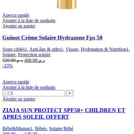
Aperçu rapide
Ajouter à la liste de souhaits
Ajouter au panier
Guinot Crème Solaire Hydrazone Fps 50
Soins ciblés1
,
Anti-âge & rides1
,
Visage
,
Hydratation & Nutrition1
,
Solaire
,
Protection solaire
Le
Le
520.00
د.م.
468.00
د.م.
prix
prix
-33%
initial
actuel
était :
est :
د.م.468.00.
د.م.520.00.
Aperçu rapide
Ajouter à la liste de souhaits
quantité
de
Ajouter au panier
ZIAJA
SUN
ZIAJA SUN PROTECT SPF50+ CHILDREN ET
PROTECT
APRES SOLEIL OFFERT
SPF50+
CHILDREN
Bébé&Maman1
,
Bébés
,
Solaire Bébé
ET
Le
Le