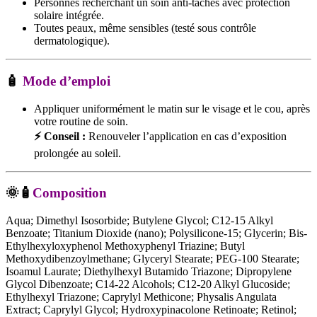
Personnes recherchant un soin anti-taches avec protection
solaire intégrée.
Toutes peaux, même sensibles (testé sous contrôle
dermatologique).
🧴
Mode d’emploi
Appliquer uniformément le matin sur le visage et le cou, après
votre routine de soin.
⚡ Conseil :
Renouveler l’application en cas d’exposition
prolongée au soleil.
🌞🧴
Composition
Aqua; Dimethyl Isosorbide; Butylene Glycol; C12-15 Alkyl
Benzoate; Titanium Dioxide (nano); Polysilicone-15; Glycerin; Bis-
Ethylhexyloxyphenol Methoxyphenyl Triazine; Butyl
Methoxydibenzoylmethane; Glyceryl Stearate; PEG-100 Stearate;
Isoamul Laurate; Diethylhexyl Butamido Triazone; Dipropylene
Glycol Dibenzoate; C14-22 Alcohols; C12-20 Alkyl Glucoside;
Ethylhexyl Triazone; Caprylyl Methicone; Physalis Angulata
Extract; Caprylyl Glycol; Hydroxypinacolone Retinoate; Retinol;