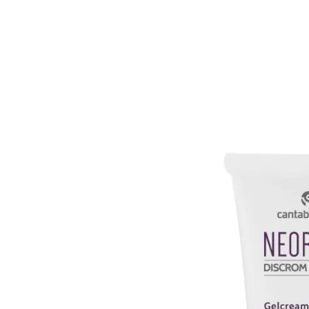
د.م.330.00.
د.م.494.98.