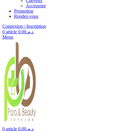
Cheveux
Accessoire
Promotion
Rendez-vous
Connexion / Inscription
0
article
0.00
د.م.
Menu
0
article
0.00
د.م.