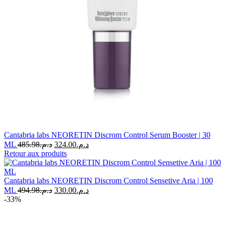
Cantabria labs NEORETIN Discrom Control Serum Booster | 30
Le
Le
ML
485.98
د.م.
324.00
د.م.
prix
prix
Retour aux produits
initial
actuel
était :
est :
د.م.324.00.
د.م.485.98.
Cantabria labs NEORETIN Discrom Control Sensetive Aria | 100
Le
Le
ML
494.98
د.م.
330.00
د.م.
prix
prix
-33%
initial
actuel
était :
est :