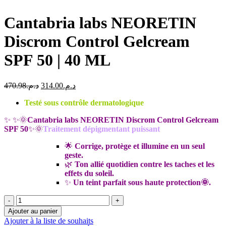
Cantabria labs NEORETIN
Discrom Control Gelcream
SPF 50 | 40 ML
Le
Le
470.98
د.م.
314.00
د.م.
prix
prix
Testé sous contrôle dermatologique
initial
actuel
était :
est :
✨ ✨🌞
Cantabria labs NEORETIN Discrom Control Gelcream
د.م.314.00.
د.م.470.98.
SPF 50
✨🌞
Traitement dépigmentant puissant
🌟
Corrige, protège et illumine en un seul
geste.
🌿
Ton allié quotidien contre les taches et les
effets du soleil.
✨
Un teint parfait sous haute protection🌞.
quantité
de
Ajouter au panier
Cantabria
Ajouter à la liste de souhaits