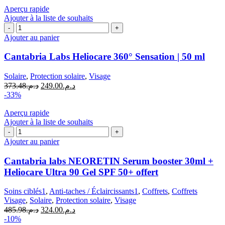
|
Aperçu rapide
50
Ajouter à la liste de souhaits
ML
quantité
de
Ajouter au panier
Cantabria
Labs
Cantabria Labs Heliocare 360° Sensation | 50 ml
Heliocare
360°
Solaire
,
Protection solaire
,
Visage
Sensation
Le
Le
373.48
د.م.
249.00
د.م.
|
prix
prix
-33%
50
initial
actuel
ml
était :
est :
Aperçu rapide
د.م.249.00.
د.م.373.48.
Ajouter à la liste de souhaits
quantité
de
Ajouter au panier
Cantabria
labs
Cantabria labs NEORETIN Serum booster 30ml +
NEORETIN
Heliocare Ultra 90 Gel SPF 50+ offert
Serum
booster
Soins ciblés1
,
Anti-taches / Éclaircissants1
,
Coffrets
,
Coffrets
30ml
Visage
,
Solaire
,
Protection solaire
,
Visage
+
Le
Le
485.98
د.م.
324.00
د.م.
Heliocare
prix
prix
-10%
Ultra