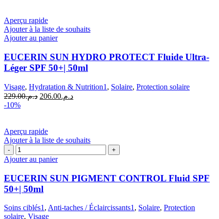
initial
actuel
90
était :
est :
Gel
د.م.324.00.
د.م.485.98.
Aperçu rapide
SPF
Ajouter à la liste de souhaits
50+
Ajouter au panier
offert
EUCERIN SUN HYDRO PROTECT Fluide Ultra-
Léger SPF 50+| 50ml
Visage
,
Hydratation & Nutrition1
,
Solaire
,
Protection solaire
Le
Le
229.00
د.م.
206.00
د.م.
prix
prix
-10%
initial
actuel
était :
est :
د.م.206.00.
د.م.229.00.
Aperçu rapide
Ajouter à la liste de souhaits
quantité
de
Ajouter au panier
EUCERIN
SUN
EUCERIN SUN PIGMENT CONTROL Fluid SPF
PIGMENT
50+| 50ml
CONTROL
Fluid
Soins ciblés1
,
Anti-taches / Éclaircissants1
,
Solaire
,
Protection
SPF
solaire
,
Visage
50+|