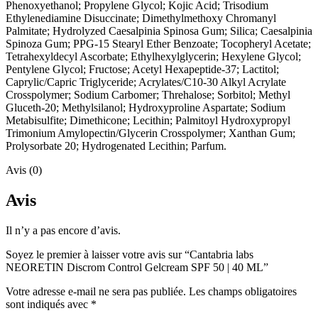
Phenoxyethanol; Propylene Glycol; Kojic Acid; Trisodium
Ethylenediamine Disuccinate; Dimethylmethoxy Chromanyl
Palmitate; Hydrolyzed Caesalpinia Spinosa Gum; Silica; Caesalpinia
Spinoza Gum; PPG-15 Stearyl Ether Benzoate; Tocopheryl Acetate;
Tetrahexyldecyl Ascorbate; Ethylhexylglycerin; Hexylene Glycol;
Pentylene Glycol; Fructose; Acetyl Hexapeptide-37; Lactitol;
Caprylic/Capric Triglyceride; Acrylates/C10-30 Alkyl Acrylate
Crosspolymer; Sodium Carbomer; Threhalose; Sorbitol; Methyl
Gluceth-20; Methylsilanol; Hydroxyproline Aspartate; Sodium
Metabisulfite; Dimethicone; Lecithin; Palmitoyl Hydroxypropyl
Trimonium Amylopectin/Glycerin Crosspolymer; Xanthan Gum;
Prolysorbate 20; Hydrogenated Lecithin; Parfum.
Avis (0)
Avis
Il n’y a pas encore d’avis.
Soyez le premier à laisser votre avis sur “Cantabria labs
NEORETIN Discrom Control Gelcream SPF 50 | 40 ML”
Votre adresse e-mail ne sera pas publiée.
Les champs obligatoires
sont indiqués avec
*