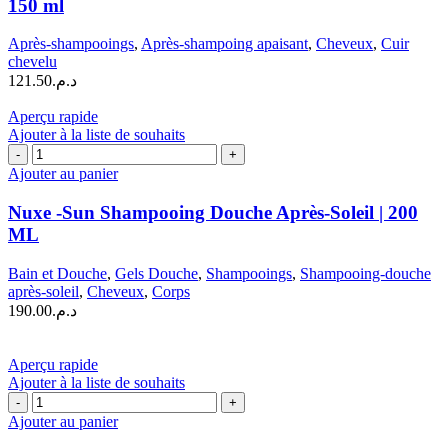
150 ml
shampoing
à
Après-shampooings
,
Après-shampoing apaisant
,
Cheveux
,
Cuir
la
chevelu
Pivoine
121.50
د.م.
|
150
Aperçu rapide
ml
Ajouter à la liste de souhaits
quantité
de
Ajouter au panier
Nuxe
-
Nuxe -Sun Shampooing Douche Après-Soleil | 200
Sun
ML
Shampooing
Douche
Bain et Douche
,
Gels Douche
,
Shampooings
,
Shampooing-douche
Après-
après-soleil
,
Cheveux
,
Corps
Soleil
190.00
د.م.
|
200
ML
Aperçu rapide
Ajouter à la liste de souhaits
quantité
de
Ajouter au panier
PHYTO