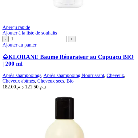
Aperçu rapide
Ajouter à la liste de souhaits
quantité
de
Ajouter au panier
🌰
KLORANE
🌰KLORANE Baume Réparateur au Cupuaçu BIO
Baume
| 200 ml
Réparateur
au
Après-shampooings
,
Après-shampooing Nourrissant
,
Cheveux
,
Cupuaçu
Cheveux abîmés
,
Cheveux secs
,
Bio
BIO
Le
Le
182.00
د.م.
121.50
د.م.
|
prix
prix
200
initial
actuel
ml
était :
est :
د.م.121.50.
د.م.182.00.