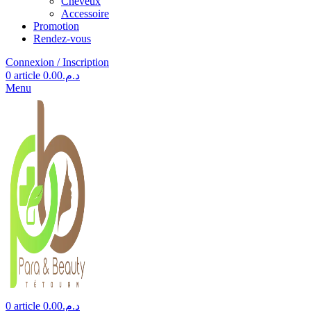
Cheveux
Accessoire
Promotion
Rendez-vous
Connexion / Inscription
0
article
0.00
د.م.
Menu
0
article
0.00
د.م.