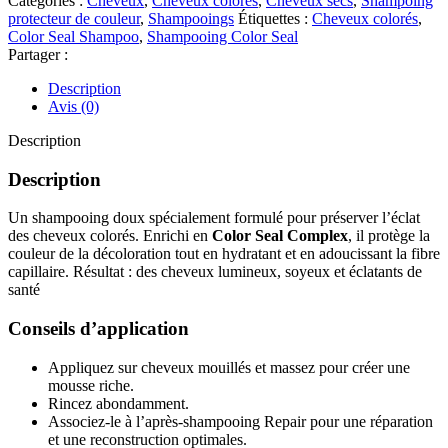
Catégories :
Cheveux
,
Cheveux colorés
,
Cheveux secs
,
Shampoing
Color
protecteur de couleur
,
Shampooings
Étiquettes :
Cheveux colorés
,
Seal
Color Seal Shampoo
,
Shampooing Color Seal
Shampoo
Partager :
250
ML
Description
Avis (0)
Description
Description
Un shampooing doux spécialement formulé pour préserver l’éclat
des cheveux colorés. Enrichi en
Color Seal Complex
, il protège la
couleur de la décoloration tout en hydratant et en adoucissant la fibre
capillaire. Résultat : des cheveux lumineux, soyeux et éclatants de
santé
Conseils d’application
Appliquez sur cheveux mouillés et massez pour créer une
mousse riche.
Rincez abondamment.
Associez-le à l’après-shampooing Repair pour une réparation
et une reconstruction optimales.