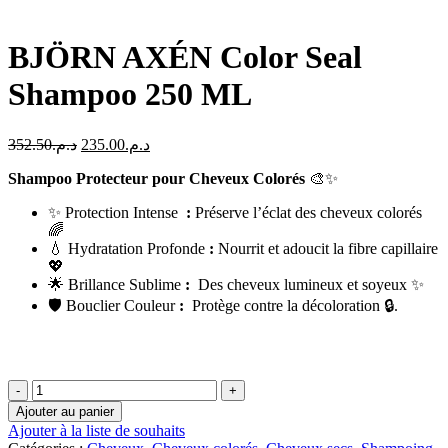
BJÖRN AXÉN Color Seal
Shampoo 250 ML
Le
Le
352.50
د.م.
235.00
د.م.
prix
prix
Shampoo Protecteur pour Cheveux Colorés
initial
actuel
🎨✨
était :
est :
✨ Protection Intense
:
Préserve l’éclat des cheveux colorés
د.م.235.00.
د.م.352.50.
🌈
💧 Hydratation Profonde
:
Nourrit et adoucit la fibre capillaire
💖
🌟 Brillance Sublime
:
Des cheveux lumineux et soyeux ✨
🛡️ Bouclier Couleur
:
Protège contre la décoloration 🔒.
quantité
de
Ajouter au panier
BJÖRN
Ajouter à la liste de souhaits
AXÉN