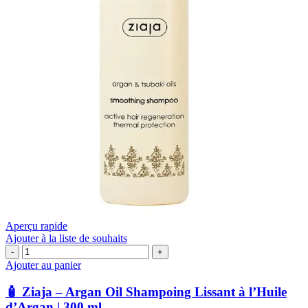
Aperçu rapide
Ajouter à la liste de souhaits
quantité
de
Ajouter au panier
🧴
Ziaja
🧴 Ziaja – Argan Oil Shampoing Lissant à l’Huile
–
d’Argan | 300 ml