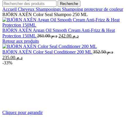
Recherche
Accueil
Cheveux
Shampooings
Shampoing protecteur de couleur
BJÖRN AXÉN Color Seal Shampoo 250 ML
BJÖRN AXÉN Argan Oil Smooth Cream Anti-Frizz & Heat
Le
Le
Protection 150ML
261.00
د.م.
242.00
د.م.
prix
prix
Retour aux produits
initial
actuel
était :
est :
BJÖRN AXÉN Color Seal Conditioner 200 ML
352.50
د.م.
د.م.242.00.
د.م.261.00.
Le
Le
235.00
د.م.
prix
prix
-33%
initial
actuel
était :
est :
د.م.235.00.
د.م.352.50.
Cliquez pour agrandir