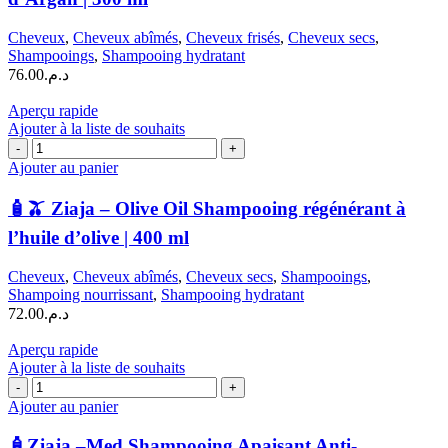
Argan
Oil
Cheveux
,
Cheveux abîmés
,
Cheveux frisés
,
Cheveux secs
,
Shampoing
Shampooings
,
Shampooing hydratant
Lissant
76.00
د.م.
à
l’Huile
Aperçu rapide
d’Argan
Ajouter à la liste de souhaits
|
quantité
300
de
Ajouter au panier
ml
🧴
🫒
🧴🫒 Ziaja – Olive Oil Shampooing régénérant à
Ziaja
l’huile d’olive | 400 ml
–
Olive
Cheveux
,
Cheveux abîmés
,
Cheveux secs
,
Shampooings
,
Oil
Shampoing nourrissant
,
Shampooing hydratant
Shampooing
72.00
د.م.
régénérant
à
Aperçu rapide
l'huile
Ajouter à la liste de souhaits
d'olive
quantité
|
de
400
Ajouter au panier
🧴
ml
Ziaja
🧴Ziaja –Med Shampooing Apaisant Anti-