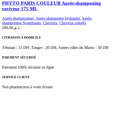
PARIS
PHYTO PARIS COULEUR Après-shampooing
COULEUR
raviveur 175 ML
Après-
shampooing
Après-shampooings
,
Après-shampoing hydratant
,
Après-
raviveur
shampooing Nourrissant
,
Cheveux
,
Cheveux colorés
175
290.00
د.م.
ML
LIVRAISON À DOMICILE
Tétouan : 15 DH ,Tanger : 20 DH, Autres villes du Maroc : 30 DH
PAIEMENT SÉCURISÉ
Paiement 100% sécurisé en ligne
SERVICE CLIENT
Nos pharmaciens à votre écoute