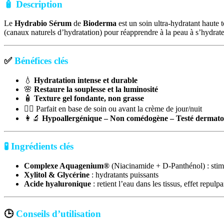
🧴 Description
Le
Hydrabio Sérum
de
Bioderma
est un soin ultra-hydratant haute
(canaux naturels d’hydratation) pour réapprendre à la peau à s’hydrate
✅
Bénéfices clés
💧
Hydratation intense et durable
🌸
Restaure la souplesse et la luminosité
🧴
Texture gel fondante, non grasse
🧖‍♀️ Parfait en base de soin ou avant la crème de jour/nuit
👩‍🔬
Hypoallergénique – Non comédogène – Testé dermat
🧪 Ingrédients clés
Complexe Aquagenium®
(Niacinamide + D-Panthénol) : stimu
Xylitol & Glycérine
: hydratants puissants
Acide hyaluronique
: retient l’eau dans les tissus, effet repulpa
🕒
Conseils d’utilisation