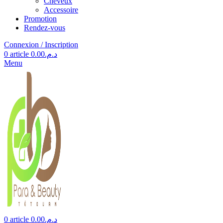
Cheveux
Accessoire
Promotion
Rendez-vous
Connexion / Inscription
0
article
0.00
د.م.
Menu
0
article
0.00
د.م.