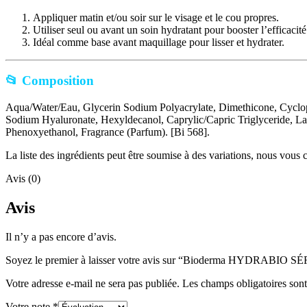
Appliquer matin et/ou soir sur le visage et le cou propres.
Utiliser seul ou avant un soin hydratant pour booster l’efficacité
Idéal comme base avant maquillage pour lisser et hydrater.
📂 Composition
Aqua/Water/Eau, Glycerin Sodium Polyacrylate, Dimethicone, Cyclop
Sodium Hyaluronate, Hexyldecanol, Caprylic/Capric Triglyceride, La
Phenoxyethanol, Fragrance (Parfum). [Bi 568].
La liste des ingrédients peut être soumise à des variations, nous vous co
Avis (0)
Avis
Il n’y a pas encore d’avis.
Soyez le premier à laisser votre avis sur “Bioderma HYDRABIO S
Votre adresse e-mail ne sera pas publiée.
Les champs obligatoires son
Votre note
*