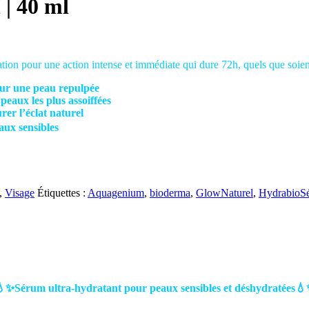
 40 ml
tion pour une action intense et immédiate qui dure 72h, quels que soient
our une peau repulpée
peaux les plus assoiffées
rer l’éclat naturel
aux sensibles
,
Visage
Étiquettes :
Aquagenium
,
bioderma
,
GlowNaturel
,
HydrabioS
✨Sérum ultra-hydratant pour peaux sensibles et déshydratées