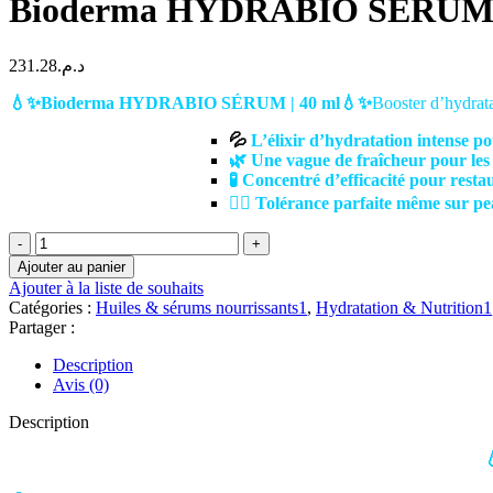
Bioderma HYDRABIO SÉRUM |
231.28
د.م.
💧✨Bioderma HYDRABIO SÉRUM | 40 ml💧✨
Booster d’hydrata
💦
L’élixir d’hydratation intense p
🌿 Une vague de fraîcheur pour les 
🧪 Concentré d’efficacité pour restau
👩‍⚕️ Tolérance parfaite même sur pe
quantité
de
Ajouter au panier
Bioderma
Ajouter à la liste de souhaits
HYDRABIO
Catégories :
Huiles & sérums nourrissants1
,
Hydratation & Nutrition1
SÉRUM
Partager :
|
40
Description
ml
Avis (0)
Description
