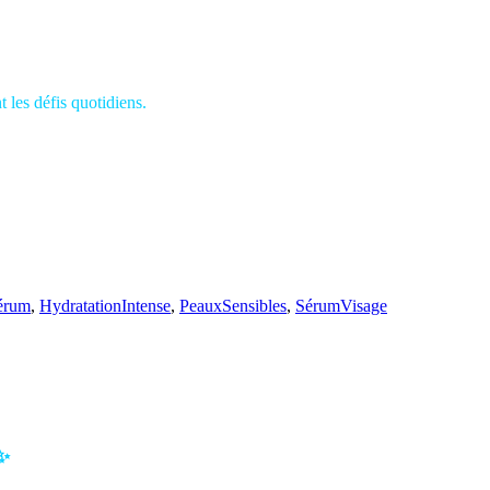
 les défis quotidiens.
érum
,
HydratationIntense
,
PeauxSensibles
,
SérumVisage
✨