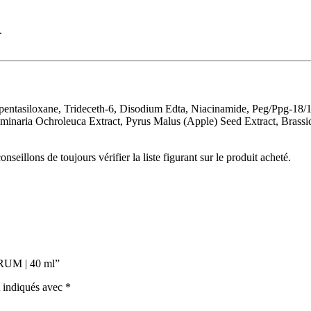
.
entasiloxane, Trideceth-6, Disodium Edta, Niacinamide, Peg/Ppg-18/
minaria Ochroleuca Extract, Pyrus Malus (Apple) Seed Extract, Brassi
nseillons de toujours vérifier la liste figurant sur le produit acheté.
ÉRUM | 40 ml”
t indiqués avec
*