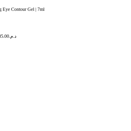
 Eye Contour Gel | 7ml
85.00
د.م.