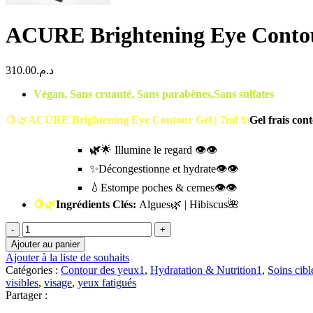
ACURE Brightening Eye Contou
310.00
د.م.
Végan, Sans cruauté, Sans parabènes,Sans sulfates
🍋🌿
ACURE Brightening Eye Contour Gel | 7ml
✨
Gel frais con
🌿
🌟 Illumine le regard 👁️👁️
✨Décongestionne et hydrate👁️👁️
💧Estompe poches & cernes👁️👁️
🍋🌿
Ingrédients Clés:
Algues🌿 | Hibiscus🌺
quantité
de
Ajouter au panier
ACURE
Ajouter à la liste de souhaits
Brightening
Catégories :
Contour des yeux1
,
Hydratation & Nutrition1
,
Soins cibl
Eye
visibles
,
visage
,
yeux fatigués
Contour
Partager :
Gel