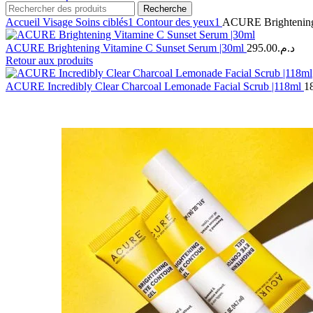
Recherche
Accueil
Visage
Soins ciblés1
Contour des yeux1
ACURE Brightening
ACURE Brightening Vitamine C Sunset Serum |30ml
295.00
د.م.
Retour aux produits
ACURE Incredibly Clear Charcoal Lemonade Facial Scrub |118ml
1