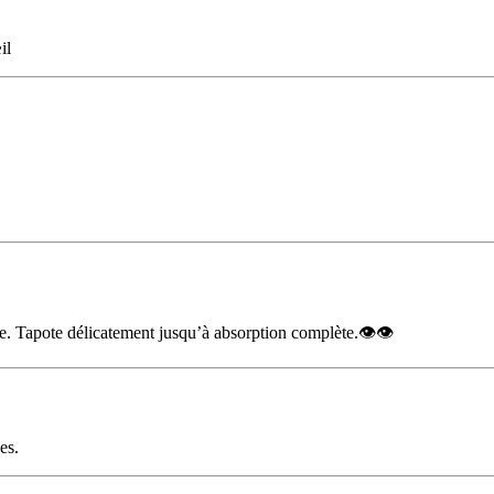
il
re. Tapote délicatement jusqu’à absorption complète.👁️👁️
es.