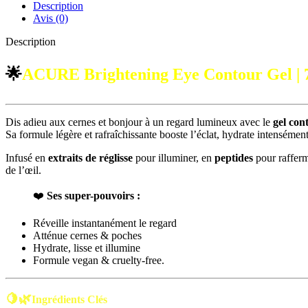
|
Description
7ml
Avis (0)
Description
🌟
ACURE Brightening Eye Contour Gel | 
Dis adieu aux cernes et bonjour à un regard lumineux avec le
gel co
Sa formule légère et rafraîchissante booste l’éclat, hydrate intensément
Infusé en
extraits de réglisse
pour illuminer, en
peptides
pour rafferm
de l’œil.
❤️
Ses super-pouvoirs :
Réveille instantanément le regard
Atténue cernes & poches
Hydrate, lisse et illumine
Formule vegan & cruelty-free.
🍋🌿
Ingrédients Clés