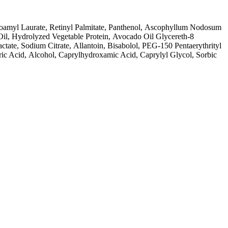
soamyl Laurate,
Retinyl Palmitate,
Panthenol,
Ascophyllum Nodosum
Oil,
Hydrolyzed Vegetable Protein,
Avocado Oil Glycereth-8
actate,
Sodium Citrate,
Allantoin,
Bisabolol,
PEG-150 Pentaerythrityl
ric Acid,
Alcohol,
Caprylhydroxamic Acid,
Caprylyl Glycol,
Sorbic