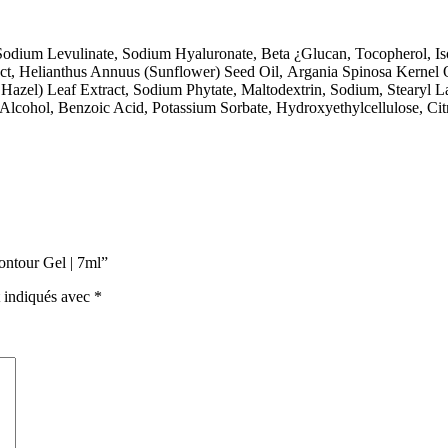
Sodium Levulinate,
Sodium Hyaluronate,
Beta ¿Glucan,
Tocopherol,
I
ct,
Helianthus Annuus (Sunflower) Seed Oil,
Argania Spinosa Kernel 
Hazel) Leaf Extract,
Sodium Phytate,
Maltodextrin,
Sodium,
Stearyl L
 Alcohol,
Benzoic Acid,
Potassium Sorbate,
Hydroxyethylcellulose,
Cit
ontour Gel | 7ml”
t indiqués avec
*