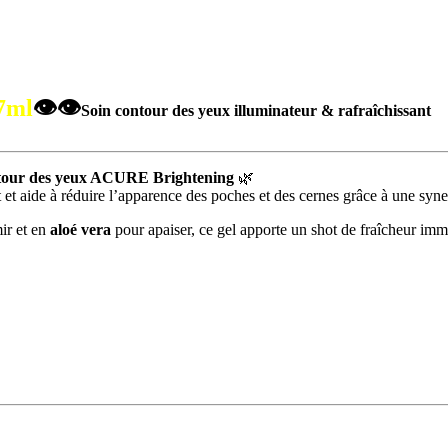
7ml
👁️👁️
Soin contour des yeux illuminateur & rafraîchissant
ntour des yeux ACURE Brightening
🌿
 et aide à réduire l’apparence des poches et des cernes grâce à une syner
ir et en
aloé vera
pour apaiser, ce gel apporte un shot de fraîcheur imméd