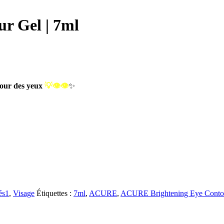
r Gel | 7ml
tour des yeux
💡👁️👁️
✨
és1
,
Visage
Étiquettes :
7ml
,
ACURE
,
ACURE Brightening Eye Conto