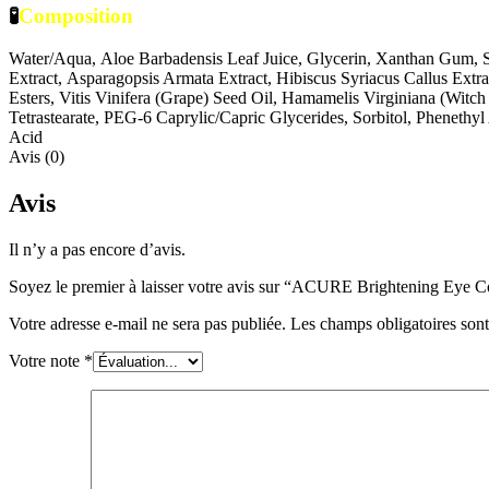
🧪
Composition
Water/​Aqua,
Aloe Barbadensis Leaf Juice,
Glycerin,
Xanthan Gum,
Extract,
Asparagopsis Armata Extract,
Hibiscus Syriacus Callus Extra
Esters,
Vitis Vinifera (Grape) Seed Oil,
Hamamelis Virginiana (Witch 
Tetrastearate,
PEG-6 Caprylic/​Capric Glycerides,
Sorbitol,
Phenethyl
Acid
Avis (0)
Avis
Il n’y a pas encore d’avis.
Soyez le premier à laisser votre avis sur “ACURE Brightening Eye C
Votre adresse e-mail ne sera pas publiée.
Les champs obligatoires son
Votre note
*