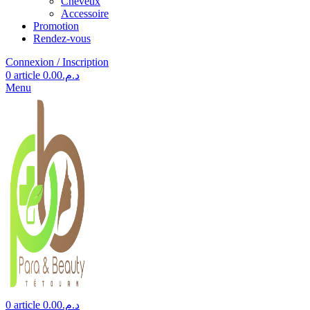
Cheveux
Accessoire
Promotion
Rendez-vous
Connexion / Inscription
0
article
0.00
د.م.
Menu
0
article
0.00
د.م.