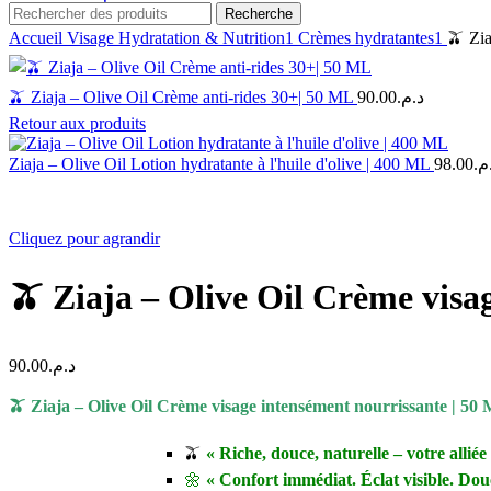
Recherche
Accueil
Visage
Hydratation & Nutrition1
Crèmes hydratantes1
🫒 Zia
🫒 Ziaja – Olive Oil Crème anti-rides 30+| 50 ML
90.00
د.م.
Retour aux produits
Ziaja – Olive Oil Lotion hydratante à l'huile d'olive | 400 ML
98.00
.م
Cliquez pour agrandir
🫒 Ziaja – Olive Oil Crème visa
90.00
د.م.
🫒 Ziaja – Olive Oil Crème visage intensément nourrissante | 50
🫒
« Riche, douce, naturelle – votre alliée
🌼
« Confort immédiat. Éclat visible. Dou