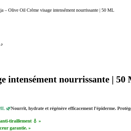
ja – Olive Oil Crème visage intensément nourrissante | 50 ML
د.
ge intensément nourrissante | 50
 ML 🌿
Nourrit, hydrate et régénère efficacement l’épiderme. Protège
 anti-tiraillement 💧 »
ceur garantie. »