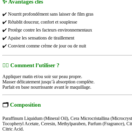
✨
Avantages
clés
✔️ Nourrit profondément sans laisser de film gras
✔️ Rétablit douceur, confort et souplesse
✔️ Protège contre les facteurs environnementaux
✔️ Apaise les sensations de tiraillement
✔️ Convient comme crème de jour ou de nuit
🧖‍♀️
Comment l’utiliser ?
Appliquer matin et/ou soir sur peau propre.
Masser délicatement jusqu’à absorption complète.
Parfait en base nourrissante avant le maquillage.
🗂️
Composition
Paraffinum Liquidum (Mineral Oil), Cera Microcristallina (Microcrys
Tocopheryl Acetate, Ceresin, Methylparaben, Parfum (Fragrance), Ci
Citric Acid.