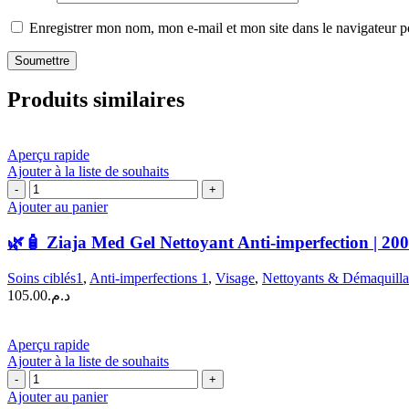
Enregistrer mon nom, mon e-mail et mon site dans le navigateur
Produits similaires
Aperçu rapide
Ajouter à la liste de souhaits
quantité
de
Ajouter au panier
🌿
🧴
🌿🧴 Ziaja Med Gel Nettoyant Anti-imperfection | 2
Ziaja
Med
Soins ciblés1
,
Anti-imperfections 1
,
Visage
,
Nettoyants & Démaquilla
Gel
105.00
د.م.
Nettoyant
Anti-
imperfection
Aperçu rapide
|
Ajouter à la liste de souhaits
200
quantité
ML
de
Ajouter au panier