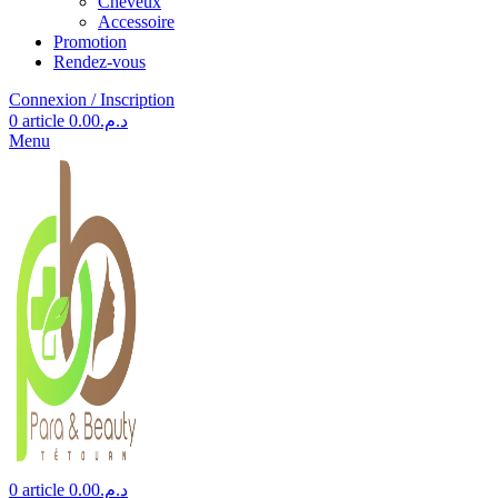
Cheveux
Accessoire
Promotion
Rendez-vous
Connexion / Inscription
0
article
0.00
د.م.
Menu
0
article
0.00
د.م.