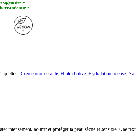
 exigeantes »
diterranéenne »
tiquettes :
Crème nourrissante
,
Huile d’olive
,
Hydratation intense
,
Natu
er intensément, nourrir et protéger la peau sèche et sensible. Une textu