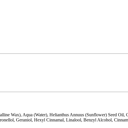
talline Wax), Aqua (Water), Helianthus Annuus (Sunflower) Seed Oil, O
tronellol, Geraniol, Hexyl Cinnamal, Linalool, Benzyl Alcohol, Cinna