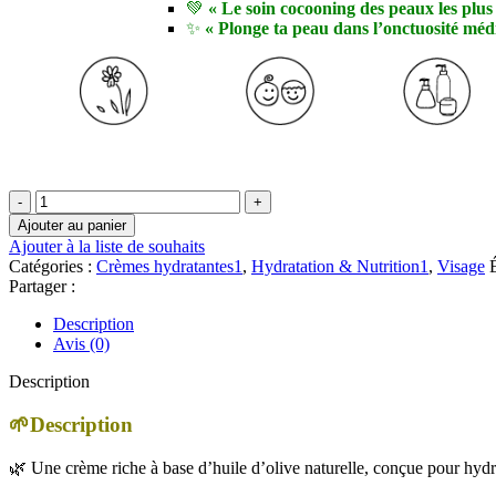
💚
« Le soin cocooning des peaux les plus
✨
« Plonge ta peau dans l’onctuosité mé
quantité
de
Ajouter au panier
🫒
Ajouter à la liste de souhaits
Catégories :
Crèmes hydratantes1
,
Hydratation & Nutrition1
,
Visage
É
Ziaja
Partager :
–
Olive
Description
Oil
Avis (0)
Crème
visage
Description
intensément
nourrissante
🌱Description
|
50
🌿 Une crème riche à base d’huile d’olive naturelle, conçue pour hydrat
ML