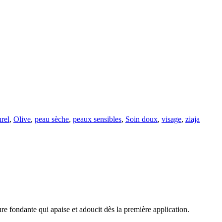
rel
,
Olive
,
peau sèche
,
peaux sensibles
,
Soin doux
,
visage
,
ziaja
re fondante qui apaise et adoucit dès la première application.