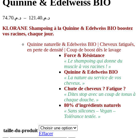
Quinine & Edelweiss BIO
Plage
74.70
د.م.
–
121.40
د.م.
de
KLORANE Shampoing à la Quinine & Edelweiss BIO boostez
prix :
vos racines, chaque jour.
د.م.74.70
à
Quinine naturelle & Edelweiss BIO | Cheveux fatigués,
د.م.121.40
en perte de densité | Coup de boost dès le lavage
Force & Résistance
« Le shampoing qui donne du
muscle à vos racines ! »
Quinine & Edelweiss BIO
« La nature au service de vos
cheveux. »
Chute de cheveux ? Fatigue ?
« Dites stop avec un coup de tonus à
chaque douche. »
80% d’ingrédients naturels
« Sans silicones – Vegan –
Tolérance testée. »
taille-du-produit
Effacer