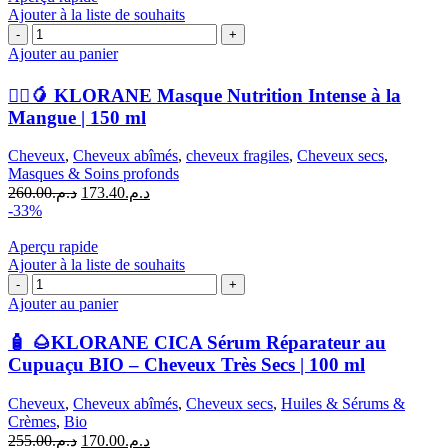
د.م.64.00.
د.م.96.00.
Ajouter à la liste de souhaits
quantité
de
Ajouter au panier
🧖‍♀️
🥭
🧖‍♀️🥭 KLORANE Masque Nutrition Intense à la
KLORANE
Mangue | 150 ml
Masque
Nutrition
Cheveux
,
Cheveux abîmés
,
cheveux fragiles
,
Cheveux secs
,
Intense
Masques & Soins profonds
à
Le
Le
260.00
د.م.
173.40
د.م.
la
prix
prix
-33%
Mangue
initial
actuel
|
était :
est :
Aperçu rapide
150
د.م.173.40.
د.م.260.00.
Ajouter à la liste de souhaits
ml
quantité
de
Ajouter au panier
🧴
🌰
🧴 🌰KLORANE CICA Sérum Réparateur au
KLORANE
Cupuaçu BIO – Cheveux Très Secs | 100 ml
CICA
Sérum
Cheveux
,
Cheveux abîmés
,
Cheveux secs
,
Huiles & Sérums &
Réparateur
Crèmes
,
Bio
au
Le
Le
255.00
د.م.
170.00
د.م.
Cupuaçu