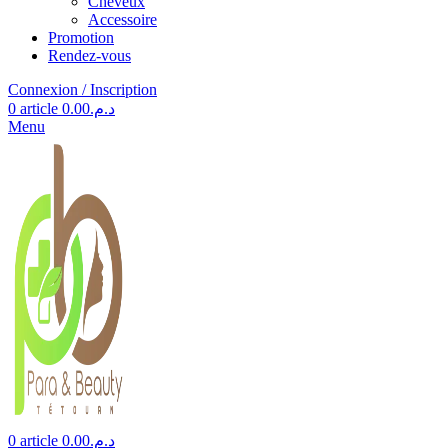
Cheveux
Accessoire
Promotion
Rendez-vous
Connexion / Inscription
0
article
0.00
د.م.
Menu
0
article
0.00
د.م.