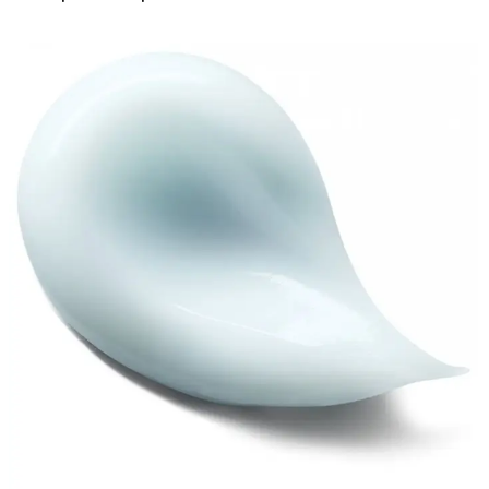
prix
prix
BIO
initial
actuel
–
était :
est :
Cheveux
د.م.170.00.
د.م.255.00.
Très
Secs
|
100
ml