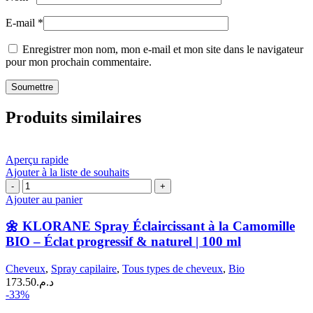
E-mail
*
Enregistrer mon nom, mon e-mail et mon site dans le navigateur
pour mon prochain commentaire.
Produits similaires
Aperçu rapide
Ajouter à la liste de souhaits
quantité
de
Ajouter au panier
🌼
KLORANE
🌼 KLORANE Spray Éclaircissant à la Camomille
Spray
BIO – Éclat progressif & naturel | 100 ml
Éclaircissant
à
Cheveux
,
Spray capilaire
,
Tous types de cheveux
,
Bio
la
173.50
د.م.
Camomille
-33%
BIO
–