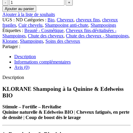
quantité
de
Ajouter au panier
KLORANE
Ajouter à la liste de souhaits
Shampoing
UGS :
ND
Catégories :
Bio
,
Cheveux
,
cheveux fins
,
cheveux
à
fragiles
,
Cuir chevelu
,
Shampooing anti-chute
,
Shampooings
la
Étiquettes :
Beauté - Cosmétique
,
Cheveux fins-dévitalisées -
Quinine
Shampoings
,
Chute des cheveux
,
Chute des cheveux - Shampoings
,
&
Klorane
,
Shampoings
,
Soins des cheveux
Edelweiss
Partager :
BIO
Description
Informations complémentaires
Avis (0)
Description
KLORANE Shampoing à la Quinine & Edelweiss
BIO
Stimule – Fortifie – Revitalise
Quinine naturelle & Edelweiss BIO
|
Cheveux fatigués, en perte
de densité
|
Coup de boost dès le lavage