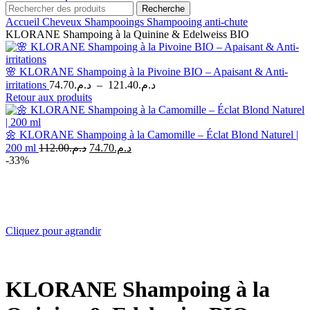
Recherche
Accueil
Cheveux
Shampooings
Shampooing anti-chute
KLORANE Shampoing à la Quinine & Edelweiss BIO
🌸 KLORANE Shampoing à la Pivoine BIO – Apaisant & Anti-
Plage
irritations
74.70
د.م.
–
121.40
د.م.
de
Retour aux produits
prix :
د.م.74.70
à
🌼 KLORANE Shampoing à la Camomille – Éclat Blond Naturel |
Le
Le
د.م.121.40
200 ml
112.00
د.م.
74.70
د.م.
prix
prix
-33%
initial
actuel
était :
est :
د.م.74.70.
د.م.112.00.
Cliquez pour agrandir
KLORANE Shampoing à la