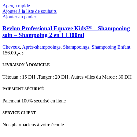
sur
د.م.74.70
Aperçu rapide
la
à
Ajouter à la liste de souhaits
page
Ajouter au panier
د.م.121.40
du
produit
Revlon Professional Equave Kids™ – Shampooing
soin – Shampoing 2 en 1 | 300ml
Cheveux
,
Après-shampooings
,
Shampooings
,
Shampooing Enfant
156.00
د.م.
LIVRAISON À DOMICILE
Tétouan : 15 DH ,Tanger : 20 DH, Autres villes du Maroc : 30 DH
PAIEMENT SÉCURISÉ
Paiement 100% sécurisé en ligne
SERVICE CLIENT
Nos pharmaciens à votre écoute