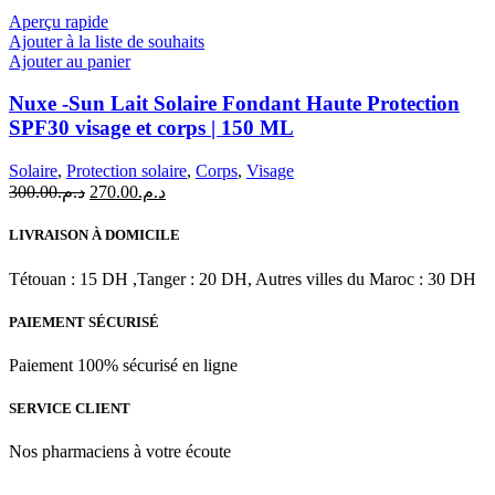
د.م.171.01.
د.م.171.01.
Aperçu rapide
Ajouter à la liste de souhaits
Ajouter au panier
Nuxe -Sun Lait Solaire Fondant Haute Protection
SPF30 visage et corps | 150 ML
Solaire
,
Protection solaire
,
Corps
,
Visage
Le
Le
300.00
د.م.
270.00
د.م.
prix
prix
initial
actuel
LIVRAISON À DOMICILE
était :
est :
د.م.270.00.
د.م.300.00.
Tétouan : 15 DH ,Tanger : 20 DH, Autres villes du Maroc : 30 DH
PAIEMENT SÉCURISÉ
Paiement 100% sécurisé en ligne
SERVICE CLIENT
Nos pharmaciens à votre écoute