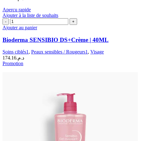
30
ml
Aperçu rapide
Ajouter à la liste de souhaits
quantité
de
Ajouter au panier
Bioderma
SENSIBIO
Bioderma SENSIBIO DS+Crème | 40ML
DS+Crème
|
Soins ciblés1
,
Peaux sensibles / Rougeurs1
,
Visage
40ML
174.16
د.م.
Promotion