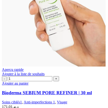
Aperçu rapide
Ajouter à la liste de souhaits
quantité
de
Ajouter au panier
Bioderma
SEBIUM
Bioderma SEBIUM PORE REFINER | 30 ml
PORE
REFINER
Soins ciblés1
,
Anti-imperfections 1
,
Visage
|
171.01
د.م.