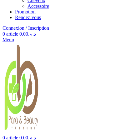
Cheveux
Accessoire
Promotion
Rendez-vous
Connexion / Inscription
0
article
0.00
د.م.
Menu
0
article
0.00
د.م.