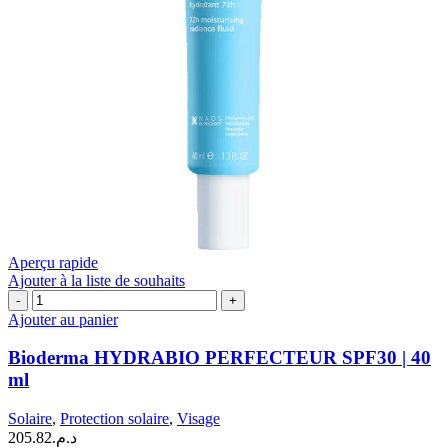
Aperçu rapide
Ajouter à la liste de souhaits
quantité
de
Ajouter au panier
Bioderma
HYDRABIO
Bioderma HYDRABIO PERFECTEUR SPF30 | 40
PERFECTEUR
ml
SPF30
|
Solaire
,
Protection solaire
,
Visage
40
205.82
د.م.
ml