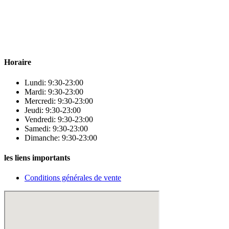
Para & beauty Tétouan votre destination pour la santé et le bien-être
! Nous sommes fiers d’offrir une vaste sélection de produits de
qualité pour répondre à tous vos besoins en matière de santé et de
beauté.
Horaire
Lundi: 9:30-23:00
Mardi: 9:30-23:00
Mercredi: 9:30-23:00
Jeudi: 9:30-23:00
Vendredi: 9:30-23:00
Samedi: 9:30-23:00
Dimanche: 9:30-23:00
les liens importants
Conditions générales de vente