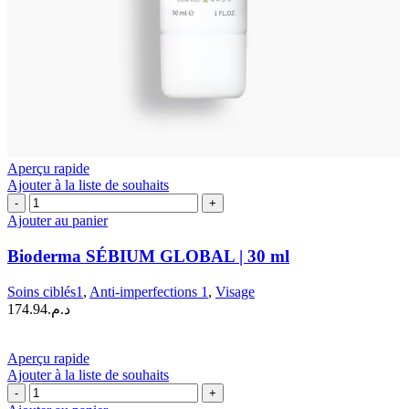
Aperçu rapide
Ajouter à la liste de souhaits
quantité
de
Ajouter au panier
Bioderma
SÉBIUM
Bioderma SÉBIUM GLOBAL | 30 ml
GLOBAL
|
Soins ciblés1
,
Anti-imperfections 1
,
Visage
30
174.94
د.م.
ml
Aperçu rapide
Ajouter à la liste de souhaits
quantité
de