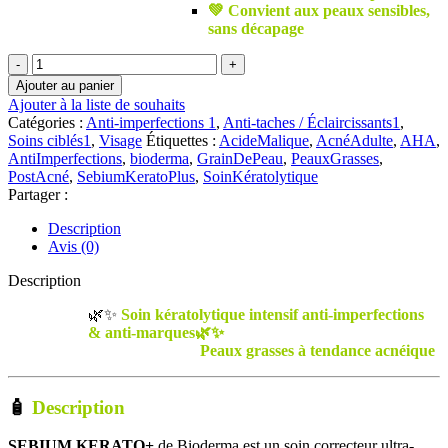
💚 Convient aux peaux sensibles,
sans décapage
quantité
de
Ajouter au panier
Bioderma
Ajouter à la liste de souhaits
SEBIUM
Catégories :
Anti-imperfections 1
,
Anti-taches / Éclaircissants1
,
KERATO+
Soins ciblés1
,
Visage
Étiquettes :
AcideMalique
,
AcnéAdulte
,
AHA
,
|
AntiImperfections
,
bioderma
,
GrainDePeau
,
PeauxGrasses
,
30
PostAcné
,
SebiumKeratoPlus
,
SoinKératolytique
ml
Partager :
Description
Avis (0)
Description
🌿✨
Soin kératolytique intensif anti-imperfections
& anti-marques🌿✨
Peaux grasses à tendance acnéique
🧴
Description
SEBIUM KERATO+
de Bioderma est un soin correcteur ultra-