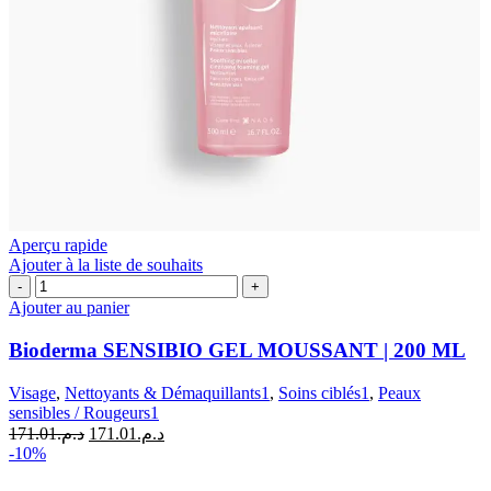
Aperçu rapide
Ajouter à la liste de souhaits
quantité
de
Ajouter au panier
Bioderma
SENSIBIO
Bioderma SENSIBIO GEL MOUSSANT | 200 ML
GEL
MOUSSANT
Visage
,
Nettoyants & Démaquillants1
,
Soins ciblés1
,
Peaux
|
sensibles / Rougeurs1
200
Le
Le
171.01
د.م.
171.01
د.م.
ML
prix
prix
-10%
initial
actuel
était :
est :