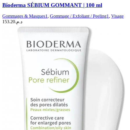
SÉBIUM
Bioderma SÉBIUM GOMMANT | 100 ml
GOMMANT
|
Gommages & Masques1
,
Gommage / Exfoliant / Peeling1
,
Visage
100
153.20
د.م.
ml