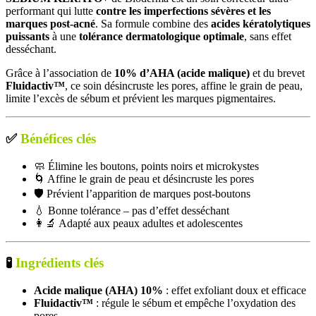
performant qui lutte
contre les imperfections sévères et les
marques post-acné
. Sa formule combine des
acides kératolytiques
puissants
à une
tolérance dermatologique optimale
, sans effet
desséchant.
Grâce à l’association de
10% d’AHA (acide malique)
et du brevet
Fluidactiv™
, ce soin désincruste les pores, affine le grain de peau,
limite l’excès de sébum et prévient les marques pigmentaires.
✅
Bénéfices clés
🧼 Élimine les boutons, points noirs et microkystes
🌀 Affine le grain de peau et désincruste les pores
🛡️ Prévient l’apparition de marques post-boutons
💧 Bonne tolérance – pas d’effet desséchant
👩‍🔬 Adapté aux peaux adultes et adolescentes
🧪
Ingrédients clés
Acide malique (AHA) 10%
: effet exfoliant doux et efficace
Fluidactiv™
: régule le sébum et empêche l’oxydation des
pores