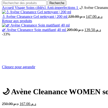
Recherche
Accueil
Visage
Soins ciblés1
Anti-imperfections 1
🌙 Avène Cleananc
Le
Le
💧Avène Cleanance Gel nettoyant | 200 ml
220.00
د.م.
147.00
د.م.
prix
pri
Retour aux produits
initial
act
était :
est 
Le
Le
🌿 Avène Cleanance Soin matifiant| 40 ml
209.00
د.م.
139.50
د.م.
prix
prix
د.م.220.00.
-33%
initial
actu
était :
est :
د.م.209.00.
Cliquez pour agrandir
🌙 Avène Cleanance WOMEN soin
Le
Le
250.00
د.م.
167.00
د.م.
prix
prix