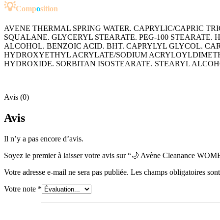
💡
Co
mp
o
sition
AVENE THERMAL SPRING WATER. CAPRYLIC/CAPRIC TRI
SQUALANE. GLYCERYL STEARATE. PEG-100 STEARATE.
ALCOHOL. BENZOIC ACID. BHT. CAPRYLYL GLYCOL. 
HYDROXYETHYL ACRYLATE/SODIUM ACRYLOYLDIMETHYL
HYDROXIDE. SORBITAN ISOSTEARATE. STEARYL ALCOH
Avis (0)
Avis
Il n’y a pas encore d’avis.
Soyez le premier à laisser votre avis sur “🌙 Avène Cleanance WOMEN
Votre adresse e-mail ne sera pas publiée.
Les champs obligatoires son
Votre note
*