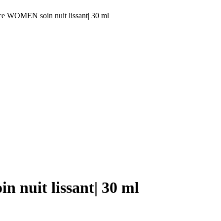
e WOMEN soin nuit lissant| 30 ml
x
uel
:
د.م.147.00.
el
د.م.139.50.
 nuit lissant| 30 ml