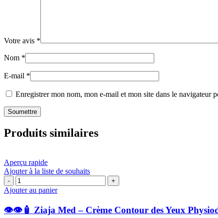
Votre avis
*
Nom
*
E-mail
*
Enregistrer mon nom, mon e-mail et mon site dans le navigateur
Produits similaires
Aperçu rapide
Ajouter à la liste de souhaits
quantité
de
Ajouter au panier
👁️
👁️👁️🧴 Ziaja Med – Crème Contour des Yeux Physi
👁️