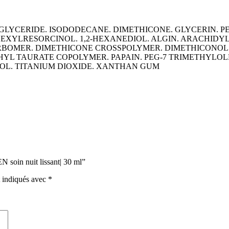
GLYCERIDE. ISODODECANE. DIMETHICONE. GLYCERIN. 
 HEXYLRESORCINOL. 1,2-HEXANEDIOL. ALGIN. ARACHID
CARBOMER. DIMETHICONE CROSSPOLYMER. DIMETHICONO
 TAURATE COPOLYMER. PAPAIN. PEG-7 TRIMETHYLOLPR
OL. TITANIUM DIOXIDE. XANTHAN GUM
 soin nuit lissant| 30 ml”
t indiqués avec
*