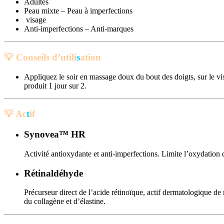
Adultes
Peau mixte – Peau à imperfections
visage
Anti-imperfections – Anti-marques
💡 Con
seils d’utili
s
ation
Appliquez le soir en massage doux du bout des doigts, sur le vis
produit 1 jour sur 2.
💡 A
c
t
if
Synovea™ HR
Activité antioxydante et anti-imperfections. Limite l’oxydation 
Rétinaldéhyde
Précurseur direct de l’acide rétinoïque, actif dermatologique de 
du collagène et d’élastine.