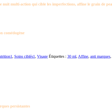
 nuit multi-action qui cible les imperfections, affine le grain de pea
Non comédogène
trition1
,
Soins ciblés1
,
Visage
Étiquettes :
30 ml
,
Affine
,
anti marques
,
rques persistantes