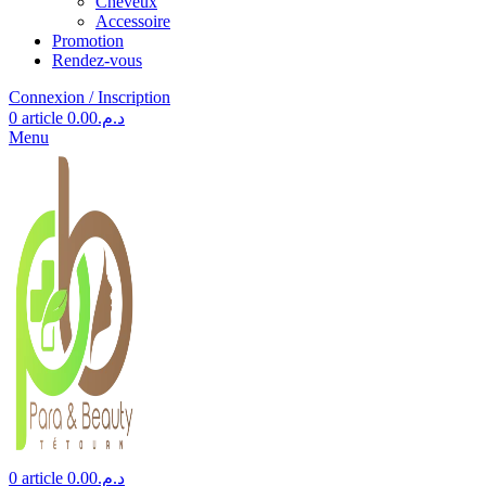
Cheveux
Accessoire
Promotion
Rendez-vous
Connexion / Inscription
0
article
0.00
د.م.
Menu
0
article
0.00
د.م.