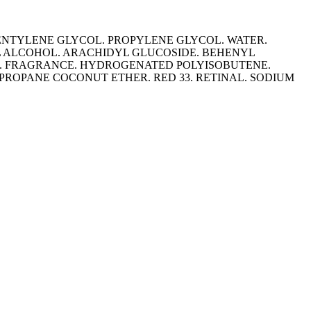
PENTYLENE GLYCOL. PROPYLENE GLYCOL. WATER.
YL ALCOHOL. ARACHIDYL GLUCOSIDE. BEHENYL
L. FRAGRANCE. HYDROGENATED POLYISOBUTENE.
OPANE COCONUT ETHER. RED 33. RETINAL. SODIUM