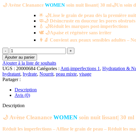
🌙 Avène Cleanance
initial
WOMEN
actuel
soin nuit lissant| 30 ml🌙Un soin de
était :
est :
🌟
🌙Lisse le grain de peau dès la première nuit
د.م.167.00.
د.م.250.00.
🧼🌙 Désincruste en douceur les pores obstrués
💧 🌙Réduit les marques post-imperfections
🕊️ 🌙Apaise et régénère sans irriter
👩‍🔬 Convient aux peaux sensibles adultes – 
quantité
de
Ajouter au panier
🌙
Ajouter à la liste de souhaits
Avène
UGS :
20000684
Catégories :
Anti-imperfections 1
,
Hydratation & Nu
Cleanance
hydratant
,
hydrate
,
Nourrit
,
peau mixte
,
visage
WOMEN
Partager :
soin
nuit
Description
lissant|
Avis (0)
30
ml
Description
🌙 Avène Cleanance
WOMEN
soin nuit lissant| 30 ml
Réduit les imperfections – Affine le grain de peau – Réduit les ma