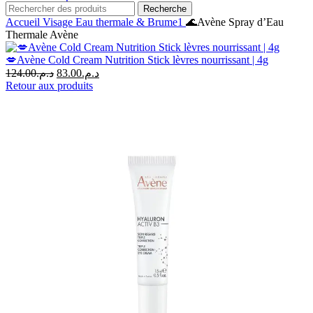
Recherche
Accueil
Visage
Eau thermale & Brume1
🌊Avène Spray d’Eau
Thermale Avène
💋Avène Cold Cream Nutrition Stick lèvres nourrissant | 4g
Le
Le
124.00
د.م.
83.00
د.م.
prix
prix
Retour aux produits
initial
actuel
était :
est :
د.م.83.00.
د.م.124.00.