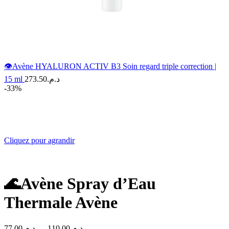
👁️Avène HYALURON ACTIV B3 Soin regard triple correction |
15 ml
273.50
د.م.
-33%
Cliquez pour agrandir
🌊Avène Spray d’Eau
Thermale Avène
Plage
77.00
د.م.
–
110.00
د.م.