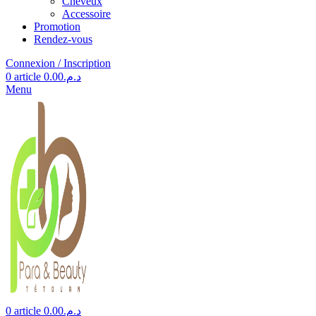
Cheveux
Accessoire
Promotion
Rendez-vous
Connexion / Inscription
0
article
0.00
د.م.
Menu
0
article
0.00
د.م.