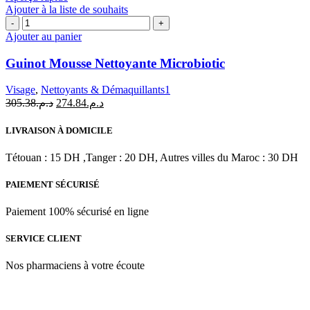
Ajouter à la liste de souhaits
quantité
de
Ajouter au panier
Guinot
Mousse
Guinot Mousse Nettoyante Microbiotic
Nettoyante
Microbiotic
Visage
,
Nettoyants & Démaquillants1
Le
Le
305.38
د.م.
274.84
د.م.
prix
prix
initial
actuel
LIVRAISON À DOMICILE
était :
est :
د.م.274.84.
د.م.305.38.
Tétouan : 15 DH ,Tanger : 20 DH, Autres villes du Maroc : 30 DH
PAIEMENT SÉCURISÉ
Paiement 100% sécurisé en ligne
SERVICE CLIENT
Nos pharmaciens à votre écoute