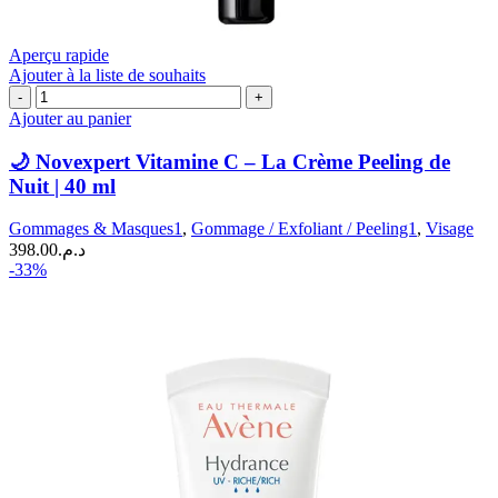
Aperçu rapide
Ajouter à la liste de souhaits
quantité
de
Ajouter au panier
🌙
Novexpert
🌙 Novexpert Vitamine C – La Crème Peeling de
Vitamine
Nuit | 40 ml
C
–
Gommages & Masques1
,
Gommage / Exfoliant / Peeling1
,
Visage
La
398.00
د.م.
Crème
-33%
Peeling
de
Nuit
|
40
ml