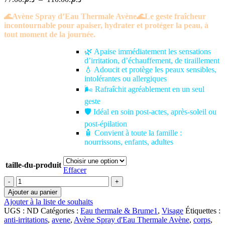
de
🌊Avène Spray d’Eau Thermale Avène🌊Le geste fraîcheur
prix :
incontournable pour apaiser, hydrater et protéger la peau, à
د.م.77.00
tout moment de la journée.
à
د.م.110.00
🌿 Apaise immédiatement les sensations
d’irritation, d’échauffement, de tiraillement
💧 Adoucit et protège les peaux sensibles,
intolérantes ou allergiques
🌬️ Rafraîchit agréablement en un seul
geste
🛡️ Idéal en soin post-actes, après-soleil ou
post-épilation
🧴 Convient à toute la famille :
nourrissons, enfants, adultes
taille-du-produit
Effacer
quantité
de
Ajouter au panier
🌊
Ajouter à la liste de souhaits
Avène
UGS :
ND
Catégories :
Eau thermale & Brume1
,
Visage
Étiquettes :
Spray
anti-irritations
,
avene
,
Avène Spray d'Eau Thermale Avène
,
corps
,