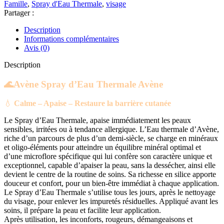
d'Eau
Famille
,
Spray d'Eau Thermale
,
visage
Thermale
Partager :
Avène
Description
Informations complémentaires
Avis (0)
Description
🌊Avène Spray d’Eau Thermale Avène
💧
Calme – Apaise – Restaure la barrière cutanée
Le Spray d’Eau Thermale, apaise immédiatement les peaux
sensibles, irritées ou à tendance allergique. L’Eau thermale d’Avène,
riche d’un parcours de plus d’un demi-siècle, se charge en minéraux
et oligo-éléments pour atteindre un équilibre minéral optimal et
d’une microflore spécifique qui lui confère son caractère unique et
exceptionnel, capable d’apaiser la peau, sans la dessécher, ainsi elle
devient le centre de la routine de soins. Sa richesse en silice apporte
douceur et confort, pour un bien-être immédiat à chaque application.
Le Spray d’Eau Thermale s’utilise tous les jours, après le nettoyage
du visage, pour enlever les impuretés résiduelles. Appliqué avant les
soins, il prépare la peau et facilite leur application.
Après utilisation, les inconforts, rougeurs, démangeaisons et