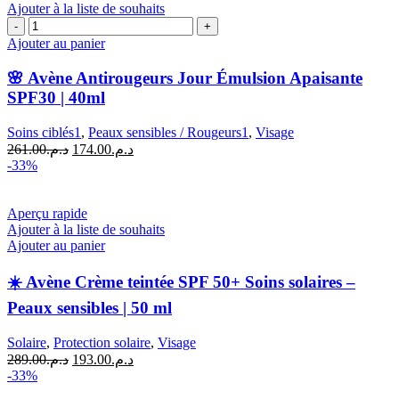
Ajouter à la liste de souhaits
quantité
de
Ajouter au panier
🌸
Avène
🌸 Avène Antirougeurs Jour Émulsion Apaisante
Antirougeurs
SPF30 | 40ml
Jour
Émulsion
Soins ciblés1
,
Peaux sensibles / Rougeurs1
,
Visage
Apaisante
Le
Le
261.00
د.م.
174.00
د.م.
SPF30
prix
prix
-33%
|
initial
actuel
40ml
était :
est :
د.م.174.00.
د.م.261.00.
Aperçu rapide
Ajouter à la liste de souhaits
Ajouter au panier
☀️ Avène Crème teintée SPF 50+ Soins solaires –
Peaux sensibles | 50 ml
Solaire
,
Protection solaire
,
Visage
Le
Le
289.00
د.م.
193.00
د.م.
prix
prix
-33%
initial
actuel