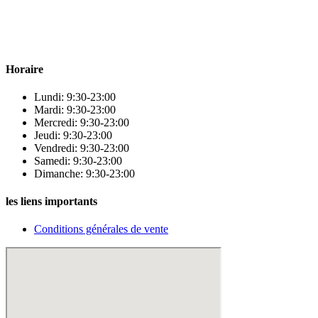
Para & beauty Tétouan votre destination pour la santé et le bien-être
! Nous sommes fiers d’offrir une vaste sélection de produits de
qualité pour répondre à tous vos besoins en matière de santé et de
beauté.
Horaire
Lundi: 9:30-23:00
Mardi: 9:30-23:00
Mercredi: 9:30-23:00
Jeudi: 9:30-23:00
Vendredi: 9:30-23:00
Samedi: 9:30-23:00
Dimanche: 9:30-23:00
les liens importants
Conditions générales de vente