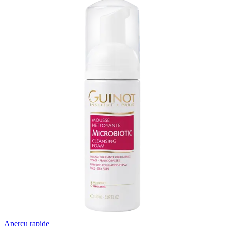
était :
est :
د.م.272.00.
د.م.408.00.
Aperçu rapide