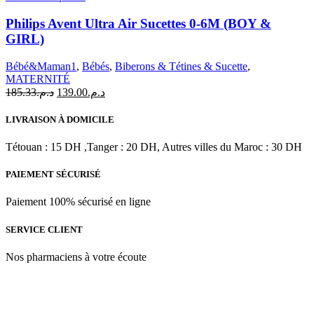
produit
a
Philips Avent Ultra Air Sucettes 0-6M (BOY &
plusieurs
GIRL)
variations.
Les
Bébé&Maman1
,
Bébés
,
Biberons & Tétines & Sucette
,
options
MATERNITÉ
peuvent
Le
Le
185.33
د.م.
139.00
د.م.
être
prix
prix
choisies
initial
actuel
LIVRAISON À DOMICILE
sur
était :
est :
la
د.م.185.33.
د.م.139.00.
Tétouan : 15 DH ,Tanger : 20 DH, Autres villes du Maroc : 30 DH
page
du
produit
PAIEMENT SÉCURISÉ
Paiement 100% sécurisé en ligne
SERVICE CLIENT
Nos pharmaciens à votre écoute