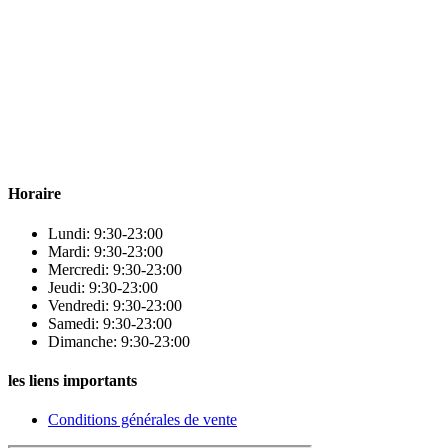
Para & beauty Tétouan votre destination pour la santé et le bien-être
! Nous sommes fiers d’offrir une vaste sélection de produits de
qualité pour répondre à tous vos besoins en matière de santé et de
beauté.
Horaire
Lundi: 9:30-23:00
Mardi: 9:30-23:00
Mercredi: 9:30-23:00
Jeudi: 9:30-23:00
Vendredi: 9:30-23:00
Samedi: 9:30-23:00
Dimanche: 9:30-23:00
les liens importants
Conditions générales de vente