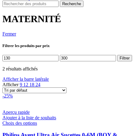
Recherche
MATERNITÉ
Fermer
Filtrer les produits par prix
Prix
Prix
Filtrer
min
max
2 résultats affichés
Afficher la barre latérale
Afficher
9
12
18
24
-25%
Aperçu rapide
Ajouter à la liste de souhaits
Ce
Choix des options
produit
a
Philips Avent Ultra Air Sucettes 0-6M (BOY &