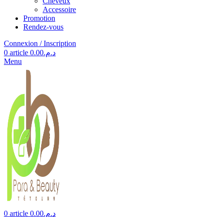
Cheveux
Accessoire
Promotion
Rendez-vous
Connexion / Inscription
0
article
0.00
د.م.
Menu
0
article
0.00
د.م.