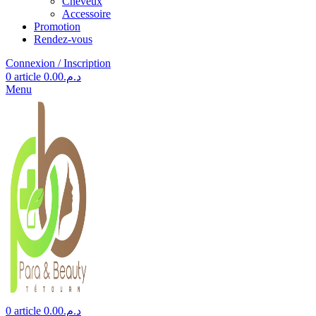
Cheveux
Accessoire
Promotion
Rendez-vous
Connexion / Inscription
0
article
0.00
د.م.
Menu
0
article
0.00
د.م.