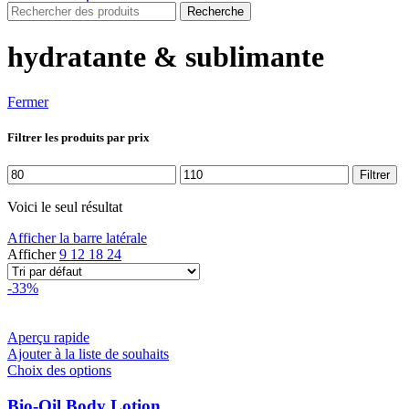
Recherche
hydratante & sublimante
Fermer
Filtrer les produits par prix
Prix
Prix
Filtrer
min
max
Voici le seul résultat
Afficher la barre latérale
Afficher
9
12
18
24
-33%
Aperçu rapide
Ajouter à la liste de souhaits
Ce
Choix des options
produit
a
Bio-Oil Body Lotion