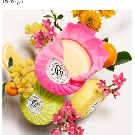
100.00
د.م.
Protect
|
50
ml