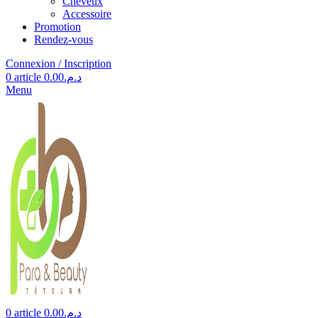
Cheveux
Accessoire
Promotion
Rendez-vous
Connexion / Inscription
0
article
0.00
د.م.
Menu
0
article
0.00
د.م.