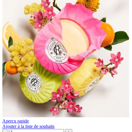
ml
D'orange
+
50G
Crème
Mains
30
ml)
Aperçu rapide
Ajouter à la liste de souhaits
quantité