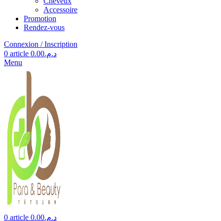
Cheveux
Accessoire
Promotion
Rendez-vous
Connexion / Inscription
0
article
0.00
د.م.
Menu
0
article
0.00
د.م.