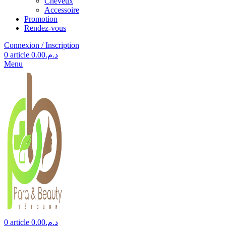
Cheveux
Accessoire
Promotion
Rendez-vous
Connexion / Inscription
0
article
0.00
د.م.
Menu
0
article
0.00
د.م.