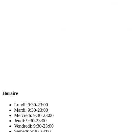
Para & beauty Tétouan votre destination pour la santé et le bien-être
! Nous sommes fiers d’offrir une vaste sélection de produits de
qualité pour répondre à tous vos besoins en matière de santé et de
beauté.
Horaire
Lundi: 9:30-23:00
Mardi: 9:30-23:00
Mercredi: 9:30-23:00
Jeudi: 9:30-23:00
Vendredi: 9:30-23:00
Samedi: 9:30-23:00