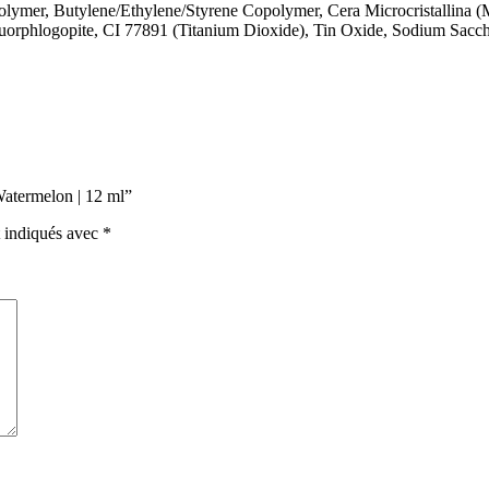
lymer, Butylene/Ethylene/Styrene Copolymer, Cera Microcristallina (M
Fluorphlogopite, CI 77891 (Titanium Dioxide), Tin Oxide, Sodium Sac
 Watermelon | 12 ml”
t indiqués avec
*