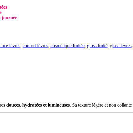
tées
e
a journée
lance lèvres
,
confort lèvres
,
cosmétique fruitée
,
gloss fruité
,
gloss lèvres
,
vres
douces, hydratées et lumineuses
. Sa texture légère et non collant