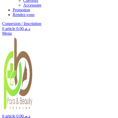
Cheveux
Accessoire
Promotion
Rendez-vous
Connexion / Inscription
0
article
0.00
د.م.
Menu
0
article
0.00
د.م.