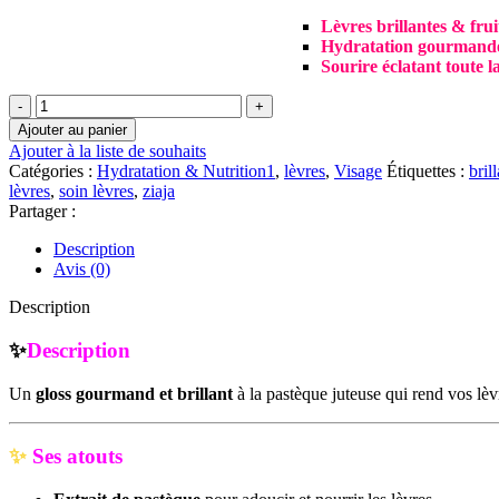
Lèvres brillantes & frui
Hydratation gourmand
Sourire éclatant toute l
quantité
de
Ajouter au panier
Ziaja
Ajouter à la liste de souhaits
–
Catégories :
Hydratation & Nutrition1
,
lèvres
,
Visage
Étiquettes :
bril
Gloss
lèvres
,
soin lèvres
,
ziaja
Lèvres
Partager :
Juicy
Watermelon
Description
|
Avis (0)
12
ml
Description
✨
Description
Un
gloss gourmand et brillant
à la pastèque juteuse qui rend vos lè
✨
Ses atouts