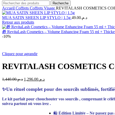
Recherche
Accueil
Coffrets
Coffrets Visage
REVITALASH COSMETICS CO
MUA SATIN SHEEN LIP STYLO | 1.5g
49.00
د.م.
Retour aux produits
🎁 RevitaLash Cosmetics – Volume Enhancing Foam 55 ml + Thick
-10%
Cliquez pour agrandir
REVITALASH COSMETICS 
Le
Le
1,440.00
د.م.
1,296.00
د.م.
prix
prix
initial
actuel
✨Un rituel complet pour des sourcils sublimés, fortifi
était :
est :
د.م.1,296.00.
د.م.1,440.00.
Le kit parfait pour chouchouter vos sourcils , comprenant le cé
suivra partout où vous irez .
🛍️
Édition Limitée – Ne passez pas à