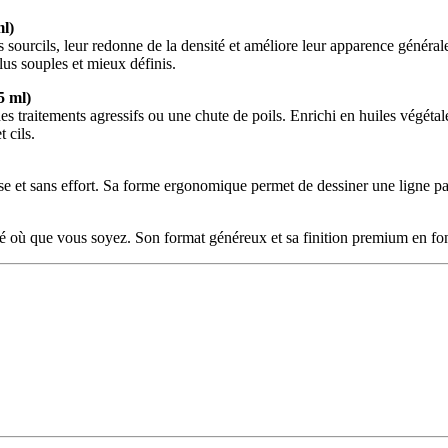
l)
es sourcils, leur redonne de la densité et améliore leur apparence généra
lus souples et mieux définis.
5 ml)
es traitements agressifs ou une chute de poils. Enrichi en huiles végétal
t cils.
se et sans effort. Sa forme ergonomique permet de dessiner une ligne parfa
té où que vous soyez. Son format généreux et sa finition premium en font u