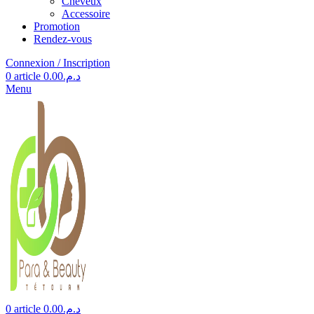
Cheveux
Accessoire
Promotion
Rendez-vous
Connexion / Inscription
0
article
0.00
د.م.
Menu
0
article
0.00
د.م.