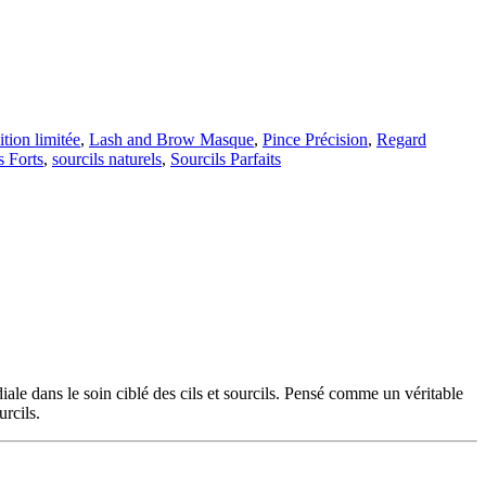
ition limitée
,
Lash and Brow Masque
,
Pince Précision
,
Regard
s Forts
,
sourcils naturels
,
Sourcils Parfaits
e dans le soin ciblé des cils et sourcils. Pensé comme un véritable
rcils.