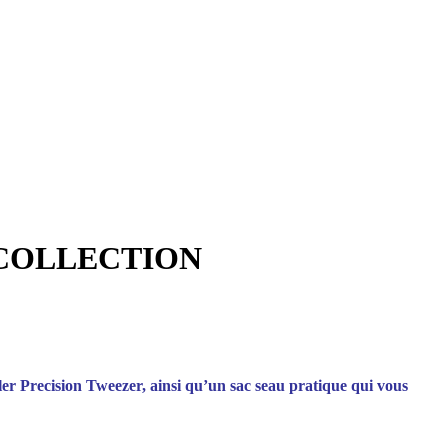
د.م.1,350.00.
COLLECTION
er Precision Tweezer, ainsi qu’un sac seau pratique qui vous