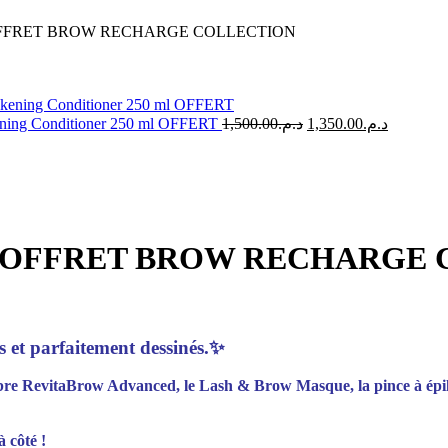
FFRET BROW RECHARGE COLLECTION
Le
Le
ening Conditioner 250 ml OFFERT
1,500.00
د.م.
1,350.00
د.م.
prix
prix
initial
actuel
était :
est :
د.م.1,500.00.
COFFRET BROW RECHARGE 
és et parfaitement dessinés.✨
lèbre RevitaBrow Advanced, le Lash & Brow Masque, la pince à épil
 côté !