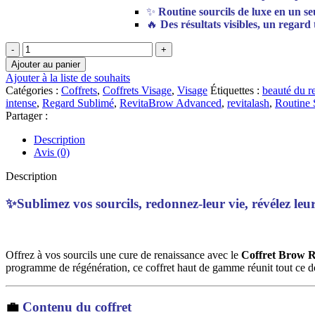
✨
Routine sourcils de luxe en un seu
🔥
Des résultats visibles, un regard
quantité
de
Ajouter au panier
REVITALASH
Ajouter à la liste de souhaits
COSMETICS
Catégories :
Coffrets
,
Coffrets Visage
,
Visage
Étiquettes :
beauté du r
COFFRET
intense
,
Regard Sublimé
,
RevitaBrow Advanced
,
revitalash
,
Routine 
BROW
Partager :
RECHARGE
COLLECTION
Description
Avis (0)
Description
✨Sublimez vos sourcils, redonnez-leur vie, révélez leu
Offrez à vos sourcils une cure de renaissance avec le
Coffret Brow R
programme de régénération, ce coffret haut de gamme réunit tout ce don
💼
Contenu du coffret