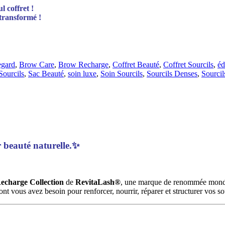
l coffret !
 transformé !
egard
,
Brow Care
,
Brow Recharge
,
Coffret Beauté
,
Coffret Sourcils
,
éd
Sourcils
,
Sac Beauté
,
soin luxe
,
Soin Sourcils
,
Sourcils Denses
,
Sourcil
r beauté naturelle.✨
echarge Collection
de
RevitaLash®
, une marque de renommée mondial
t vous avez besoin pour renforcer, nourrir, réparer et structurer vos sou