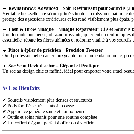
🔹
RevitaBrow® Advanced – Soin Revitalisant pour Sourcils (3 m
Véritable best-seller, ce sérum primé stimule la croissance naturelle d
protège des agressions extérieures et les rend visiblement plus épais, p
🔹
Lash & Brow Masque – Masque Réparateur Cils et Sourcils (
Une formule onctueuse, ultra-nourrissante, qui vient en renfort après d
essentielle, répare les fibres abîmées et redonne vitalité à vos sourcils e
🔹
Pince à épiler de précision – Precision Tweezer
Outil professionnel en acier inoxydable pour une épilation nette, préci
🔹
Sac Seau RevitaLash® – Élégant et Pratique
Un sac au design chic et raffiné, idéal pour emporter votre rituel beau
✨ Les Bienfaits
✔ Sourcils visiblement plus denses et structurés
✔ Poils fortifiés et résistants à la casse
✔ Apparence générale saine et harmonieuse
✔ Outils et soins réunis pour une routine complète
✔ Un coffret élégant, parfait à offrir ou à s’offrir