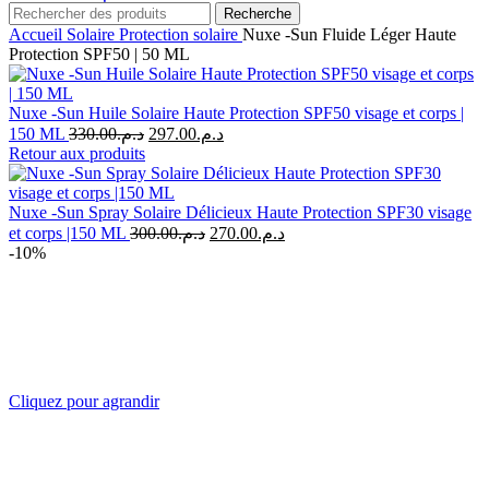
Recherche
Accueil
Solaire
Protection solaire
Nuxe -Sun Fluide Léger Haute
Protection SPF50 | 50 ML
Nuxe -Sun Huile Solaire Haute Protection SPF50 visage et corps |
Le
Le
150 ML
330.00
د.م.
297.00
د.م.
prix
prix
Retour aux produits
initial
actuel
était :
est :
د.م.297.00.
د.م.330.00.
Nuxe -Sun Spray Solaire Délicieux Haute Protection SPF30 visage
Le
Le
et corps |150 ML
300.00
د.م.
270.00
د.م.
prix
prix
-10%
initial
actuel
était :
est :
د.م.270.00.
د.م.300.00.
Cliquez pour agrandir