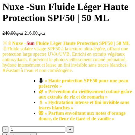
Nuxe -Sun Fluide Léger Haute
Protection SPF50 | 50 ML
Le
Le
240.00
د.م.
216.00
د.م.
prix
prix
🌞🧴
Nuxe –
initial
Sun
Fluide Léger Haute Protection SPF50 | 50 ML
actuel
🌞
Fluide solaire visage SPF50 à la texture ultra-légère, offrant une
était :
est :
protection large spectre UVA/UVB. Enrichi en extraits végétaux
د.م.216.00.
د.م.240.00.
antioxydants, il prévient le photo-vieillissement cutané prématuré,
hydrate intensément et laisse un fini invisible sans traces blanches.
Résistant à l’eau et non comédogène.
🌞
« Haute protection SPF50 pour une peau
préservée »
🌿 « Prévention du vieillissement cutané grâce
aux extraits de riz et de romarin »
💧 « Hydratation intense et fini invisible sans
traces blanches »
🌺 « Parfum envoûtant aux notes d’orange
douce, de fleur de tiaré et de vanille »
quantité
de