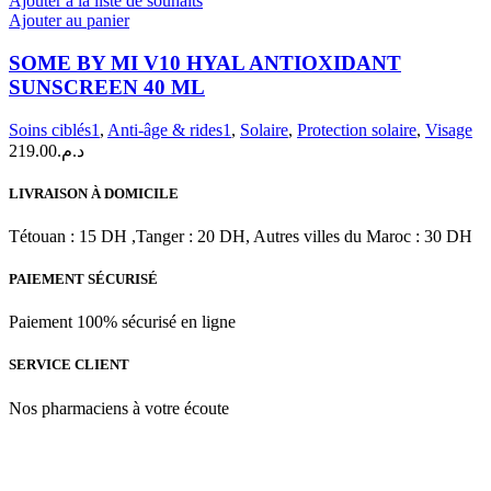
Ajouter à la liste de souhaits
Ajouter au panier
SOME BY MI V10 HYAL ANTIOXIDANT
SUNSCREEN 40 ML
Soins ciblés1
,
Anti-âge & rides1
,
Solaire
,
Protection solaire
,
Visage
219.00
د.م.
LIVRAISON À DOMICILE
Tétouan : 15 DH ,Tanger : 20 DH, Autres villes du Maroc : 30 DH
PAIEMENT SÉCURISÉ
Paiement 100% sécurisé en ligne
SERVICE CLIENT
Nos pharmaciens à votre écoute
Para & beauty Tétouan votre destination pour la santé et le bien-être