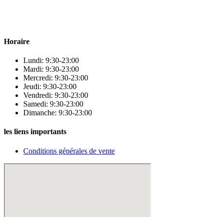
! Nous sommes fiers d’offrir une vaste sélection de produits de
qualité pour répondre à tous vos besoins en matière de santé et de
beauté.
Horaire
Lundi: 9:30-23:00
Mardi: 9:30-23:00
Mercredi: 9:30-23:00
Jeudi: 9:30-23:00
Vendredi: 9:30-23:00
Samedi: 9:30-23:00
Dimanche: 9:30-23:00
les liens importants
Conditions générales de vente