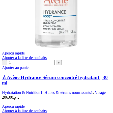
Aperçu rapide
Ajouter à la liste de souhaits
quantité
de
Ajouter au panier
💧
Avène
💧Avène Hydrance Sérum concentré hydratant | 30
Hydrance
ml
Sérum
concentré
Hydratation & Nutrition1
,
Huiles & sérums nourrissants1
,
Visage
hydratant
206.00
د.م.
|
30
Aperçu rapide
ml
Ajouter à la liste de souhaits