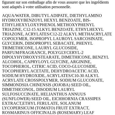
figurant sur son emballage afin de vous assurer que les ingrédients
sont adaptés à votre utilisation personnelle.
AQUA/WATER, DIBUTYL ADIPATE, DIETHYLAMINO
HYDROXYBENZOYL HEXYL BENZOATE, BIS-
ETHYLHEXYLOXYPHENOL METHOXYPHENYL
TRIAZINE, C12-15 ALKYL BENZOATE, ETHYLHEXYL
TRIAZONE, ACRYLATES/C12-22 ALKYL METHACRYLATE
COPOLYMER, ISOPROPYL LAUROYL SARCOSINATE,
GLYCERIN, DIISOPROPYL SEBACATE, PHENYL
TRIMETHICONE, LAURYL GLUCOSIDE,
PARFUM/FRAGRANCE, POLYGLYCERYL-2
DIPOLYHYDROXYSTEARATE, DIMETHICONE, BENZYL
ALCOHOL, CAPRYLOYL GLYCINE, ARGININE,
TOCOPHEROL, CITRIC ACID, COCO-GLUCOSIDE,
TOCOPHERYL ACETATE, DEHYDROACETIC ACID,
SODIUM HYDROXIDE, ACRYLATES/C10-30 ALKYL
ACRYLATE CROSSPOLYMER, SODIUM GLUCONATE,
SIMMONDSIA CHINENSIS (JOJOBA) SEED OIL,
DIMETHICONOL, DISODIUM LAURYL
SULFOSUCCINATE, HELIANTHUS ANNUUS
(SUNFLOWER) SEED OIL, EICHHORNIA CRASSIPES
EXTRACT,ETHYL FERULATE, SOLANUM
LYCOPERSICUM (TOMATO) FRUIT EXTRACT,
ROSMARINUS OFFICINALIS (ROSEMARY) LEAF