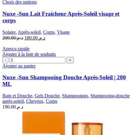
Ce
Choix des options
produit
a
Nuxe -Sun Lait Fraicheur Après-Soleil visage et
plusieurs
corps
variations.
Les
Solaire
,
Après-soleil
,
Corps
,
Visage
options
Le
Le
200.00
د.م.
180.00
د.م.
peuvent
prix
prix
être
initial
actuel
Aperçu rapide
choisies
était :
est :
Ajouter à la liste de souhaits
sur
quantité
د.م.200.00.
د.م.180.00.
la
de
Ajouter au panier
page
Nuxe
du
-
Nuxe -Sun Shampooing Douche Après-Soleil | 200
produit
Sun
ML
Shampooing
Douche
Bain et Douche
,
Gels Douche
,
Shampooings
,
Shampooing-douche
Après-
après-soleil
,
Cheveux
,
Corps
Soleil
190.00
د.م.
|
200
ML