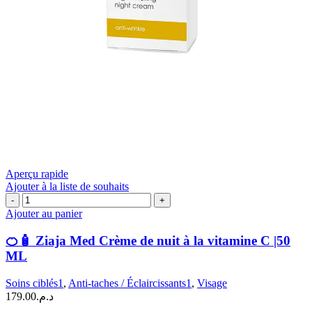
Aperçu rapide
Ajouter à la liste de souhaits
quantité
de
Ajouter au panier
🍊
🧴
🍊🧴 Ziaja Med Crème de nuit à la vitamine C |50
Ziaja
ML
Med
Crème
Soins ciblés1
,
Anti-taches / Éclaircissants1
,
Visage
de
179.00
د.م.
nuit
à