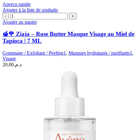
Aperçu rapide
la
Ajouter à la liste de souhaits
vitamine
quantité
C
de
Ajouter au panier
|50
🍯
ML
🌹
🍯🌹 Ziaja – Rose Butter Masque Visage au Miel de
Ziaja
Tapioca | 7 ML
–
Rose
Gommage / Exfoliant / Peeling1
,
Masques hydratants / purifiants1
,
Butter
Visage
Masque
20.00
د.م.
Visage
au
Miel
de
Tapioca
|
7
ML