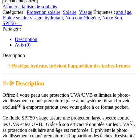
Ajouter au panier
Nuxe
Ajouter à la liste de souhaits
-
Catégories :
Protection solaire
,
Solaire
,
Visage
Étiquettes :
anti âge
,
Sun
Fluide solaire visage
,
hydratant
,
Non comédogène
,
Nuxe Sun
,
Fluide
SPF50+ –
Léger
Partager :
Haute
Protection
Description
SPF50
Avis (0)
|
50
Description
ML
✨
Protège, hydrate, prévient l’apparition des taches brunes
📝
🌞
Description
Offrez à votre peau une protection UVA/UVB et limitez le photo-
vieillissement cutané prématuré grâce à un système filtrant breveté
exclusif⁽¹⁾ à emporter partout avec vous grâce à ce format pocket.
Ce fluide SPF50 visage assure une protection large spectre contre
les UVA et les UVB. Grâce à son efficacité doublée sur les UVA⁽²⁾,
sa protection cellulaire anti-âge est renforcée. Il prévient le photo-
vieillissement cutané prématuré et l’apparition des taches. Résistant à