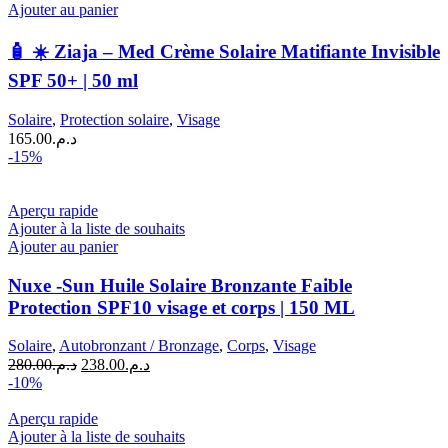
Ajouter au panier
🧴 ☀️ Ziaja – Med Crème Solaire Matifiante Invisible
SPF 50+ | 50 ml
Solaire
,
Protection solaire
,
Visage
165.00
د.م.
-15%
Aperçu rapide
Ajouter à la liste de souhaits
Ajouter au panier
Nuxe -Sun Huile Solaire Bronzante Faible
Protection SPF10 visage et corps | 150 ML
Solaire
,
Autobronzant / Bronzage
,
Corps
,
Visage
Le
Le
280.00
د.م.
238.00
د.م.
prix
prix
-10%
initial
actuel
était :
est :
Aperçu rapide
د.م.238.00.
د.م.280.00.
Ajouter à la liste de souhaits