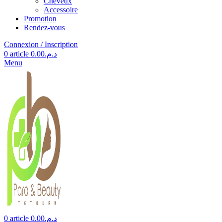
Cheveux
Accessoire
Promotion
Rendez-vous
Connexion / Inscription
0
article
0.00
د.م.
Menu
0
article
0.00
د.م.