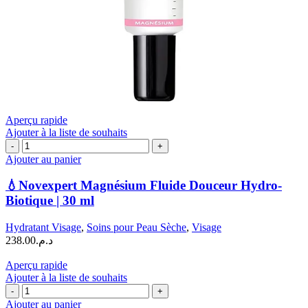
Aperçu rapide
Ajouter à la liste de souhaits
quantité
de
Ajouter au panier
💧
Novexpert
💧Novexpert Magnésium Fluide Douceur Hydro-
Magnésium
Biotique | 30 ml
Fluide
Douceur
Hydratant Visage
,
Soins pour Peau Sèche
,
Visage
Hydro-
238.00
د.م.
Biotique
|
Aperçu rapide
30
Ajouter à la liste de souhaits
ml
quantité
de
Ajouter au panier