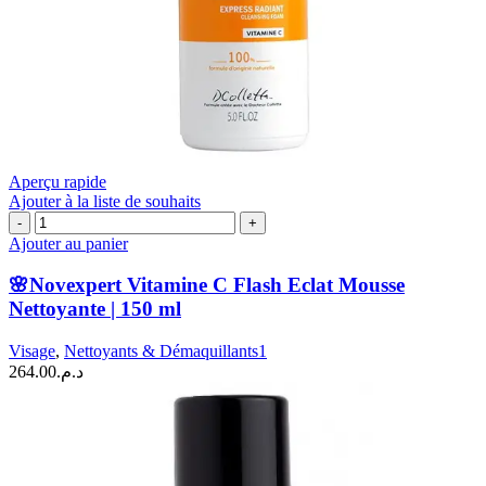
Aperçu rapide
Ajouter à la liste de souhaits
quantité
de
Ajouter au panier
🌸
Novexpert
🌸Novexpert Vitamine C Flash Eclat Mousse
Vitamine
Nettoyante | 150 ml
C
Flash
Visage
,
Nettoyants & Démaquillants1
Eclat
264.00
د.م.
Mousse
Nettoyante
|
150
ml