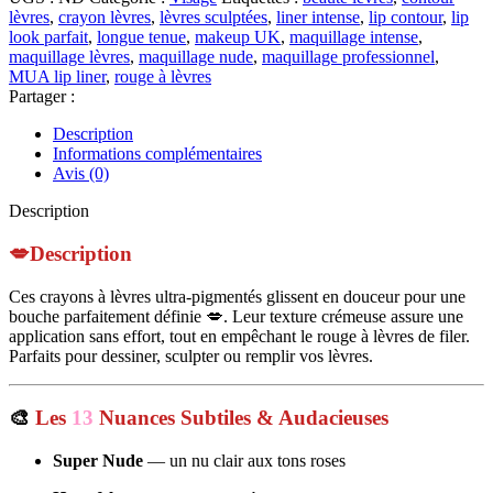
COLOUR
lèvres
,
crayon lèvres
,
lèvres sculptées
,
liner intense
,
lip contour
,
lip
LIP
look parfait
,
longue tenue
,
makeup UK
,
maquillage intense
,
LINER
maquillage lèvres
,
maquillage nude
,
maquillage professionnel
,
|
MUA lip liner
,
rouge à lèvres
1.5g
Partager :
Description
Informations complémentaires
Avis (0)
Description
💋Description
Ces crayons à lèvres ultra-pigmentés glissent en douceur pour une
bouche parfaitement définie 💋. Leur texture crémeuse assure une
application sans effort, tout en empêchant le rouge à lèvres de filer.
Parfaits pour dessiner, sculpter ou remplir vos lèvres.
🎨
Les
13
Nuances Subtiles & Audacieuses
Super Nude
— un nu clair aux tons roses