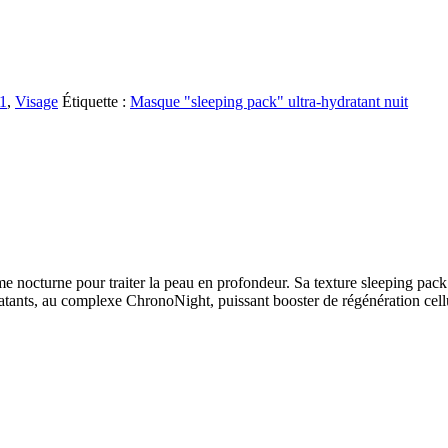
s1
,
Visage
Étiquette :
Masque "sleeping pack" ultra-hydratant nuit
e nocturne pour traiter la peau en profondeur. Sa texture sleeping pack u
tants, au complexe ChronoNight, puissant booster de régénération cellulair