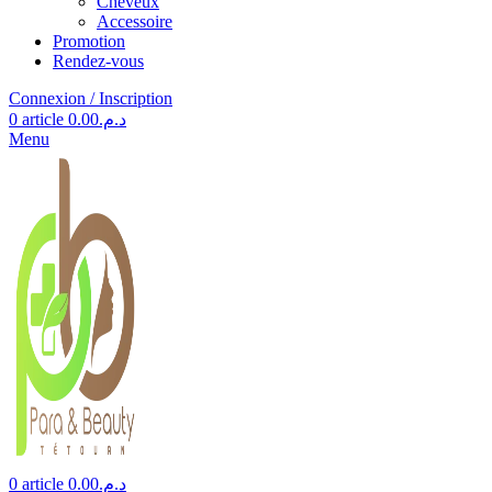
Cheveux
Accessoire
Promotion
Rendez-vous
Connexion / Inscription
0
article
0.00
د.م.
Menu
0
article
0.00
د.م.