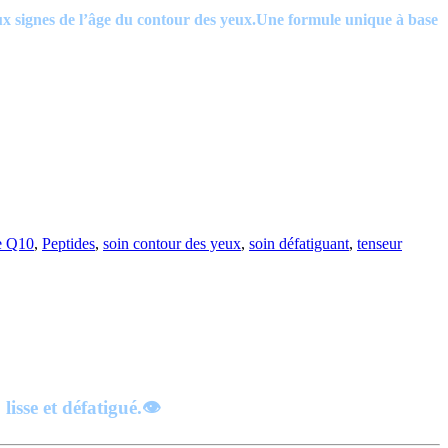
x signes de l’âge du contour des yeux.Une formule unique à base
e Q10
,
Peptides
,
soin contour des yeux
,
soin défatiguant
,
tenseur
isse et défatigué.
👁️