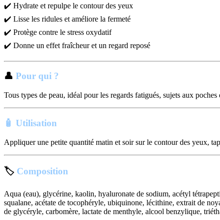
✔️ Hydrate et repulpe le contour des yeux
✔️ Lisse les ridules et améliore la fermeté
✔️ Protège contre le stress oxydatif
✔️ Donne un effet fraîcheur et un regard reposé
👤
Pour qui ?
Tous types de peau, idéal pour les regards fatigués, sujets aux poches e
🧴
Utilisation
Appliquer une petite quantité matin et soir sur le contour des yeux, 
🏷️
Composition
Aqua (eau), glycérine, kaolin, hyaluronate de sodium, acétyl tétrapepti
squalane, acétate de tocophéryle, ubiquinone, lécithine, extrait de n
de glycéryle, carbomère, lactate de menthyle, alcool benzylique, trié