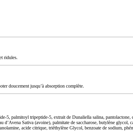
t ridules.
tapoter doucement jusqu’à absorption complète.
de-5, palmitoyl tripeptide-5, extrait de Dunaliella salina, pantolactone,
oyau d’Avena Sativa (avoine), palmitate de saccharose, butylène glycol,
thanolamine, acide citrique, triéthylène Glycol, benzoate de sodium, ph