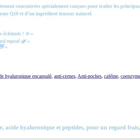
ment concentrées spécialement conçues pour traiter les principau
zyme Q10 et d’un ingrédient tenseur naturel.
»
x éclatants ! ✨ »
ard reposé 🌿 »
👋 »
de hyaluronique encapsulé
,
anti-cernes
,
Anti-poches
,
caféine
,
coenzym
, acide hyaluronique et peptides, pour un regard frais, l