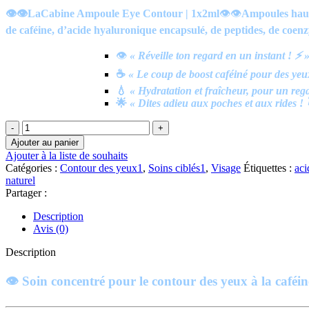
initial
actuel
👁️👁️LaCabine Ampoule Eye Contour | 1x2ml
👁️👁️
Ampoules haute
était :
est :
de caféine, d’acide hyaluronique encapsulé, de peptides, de coen
د.م.35.10.
د.م.39.00.
👁️
‍
« Réveille ton regard en un instant ! ⚡ 
☕
« Le coup de boost caféiné pour des yeu
💧
« Hydratation et fraîcheur, pour un reg
🌟
« Dites adieu aux poches et aux rides ! 
quantité
de
Ajouter au panier
laCabine
Ajouter à la liste de souhaits
Ampoule
Catégories :
Contour des yeux1
,
Soins ciblés1
,
Visage
Étiquettes :
aci
Eye
naturel
Contour
Partager :
|
1x2ml
Description
Avis (0)
Description
👁️
Soin concentré pour le contour des yeux à la caféine