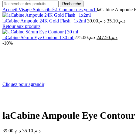
Recherche
Accueil
Visage
Soins ciblés1
Contour des yeux1
laCabine Ampoule E
Le
Le
laCabine Ampoule 24K Gold Flash | 1x2ml
39.00
د.م.
35.10
د.م.
prix
prix
Retour aux produits
initial
actue
était :
est :
Le
Le
laCabine Sérum Eye Contour | 30 ml
275.00
د.م.
247.50
د.م.
prix
prix
د.م.39.00.
-10%
initial
actuel
était :
est :
د.م.275.00.
Cliquez pour agrandir
laCabine Ampoule Eye Contour 
Le
Le
39.00
د.م.
35.10
د.م.
prix
prix