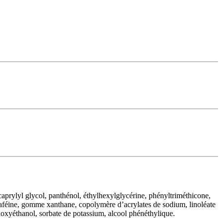
 caprylyl glycol, panthénol, éthylhexylglycérine, phényltriméthicone,
 caféine, gomme xanthane, copolymère d’acrylates de sodium, linoléate
énoxyéthanol, sorbate de potassium, alcool phénéthylique.