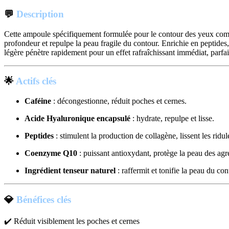
💬
Description
Cette ampoule spécifiquement formulée pour le contour des yeux combi
profondeur et repulpe la peau fragile du contour. Enrichie en peptides, 
légère pénètre rapidement pour un effet rafraîchissant immédiat, parfait
🌟
Actifs clés
Caféine
: décongestionne, réduit poches et cernes.
Acide Hyaluronique encapsulé
: hydrate, repulpe et lisse.
Peptides
: stimulent la production de collagène, lissent les ridul
Coenzyme Q10
: puissant antioxydant, protège la peau des agr
Ingrédient tenseur naturel
: raffermit et tonifie la peau du co
💎
Bénéfices clés
✔️ Réduit visiblement les poches et cernes