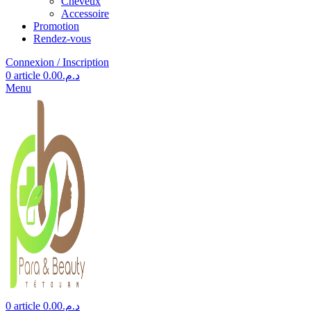
Cheveux
Accessoire
Promotion
Rendez-vous
Connexion / Inscription
0
article
0.00
د.م.
Menu
0
article
0.00
د.م.