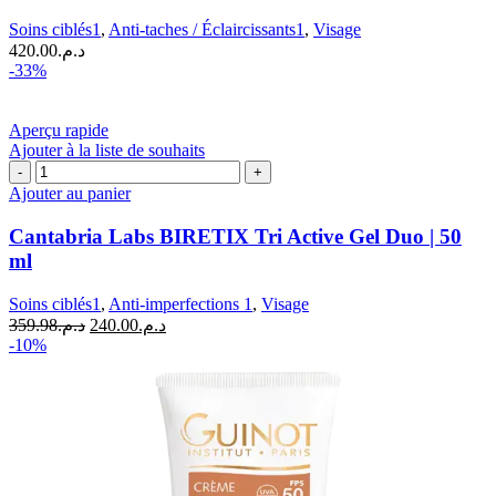
Nuit
Soins ciblés1
,
Anti-taches / Éclaircissants1
,
Visage
Glycolique
420.00
د.م.
Anti-
-33%
Taches
|
50
Aperçu rapide
ml
Ajouter à la liste de souhaits
quantité
de
Ajouter au panier
Cantabria
Labs
Cantabria Labs BIRETIX Tri Active Gel Duo | 50
BIRETIX
ml
Tri
Active
Soins ciblés1
,
Anti-imperfections 1
,
Visage
Gel
Le
Le
359.98
د.م.
240.00
د.م.
Duo
prix
prix
-10%
|
initial
actuel
50
était :
est :
ml
د.م.240.00.
د.م.359.98.