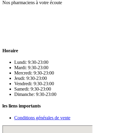
Nos pharmaciens à votre écoute
Para & beauty Tétouan votre destination pour la santé et le bien-être
! Nous sommes fiers d’offrir une vaste sélection de produits de
qualité pour répondre à tous vos besoins en matière de santé et de
beauté.
Horaire
Lundi: 9:30-23:00
Mardi: 9:30-23:00
Mercredi: 9:30-23:00
Jeudi: 9:30-23:00
Vendredi: 9:30-23:00
Samedi: 9:30-23:00
Dimanche: 9:30-23:00
les liens importants
Conditions générales de vente