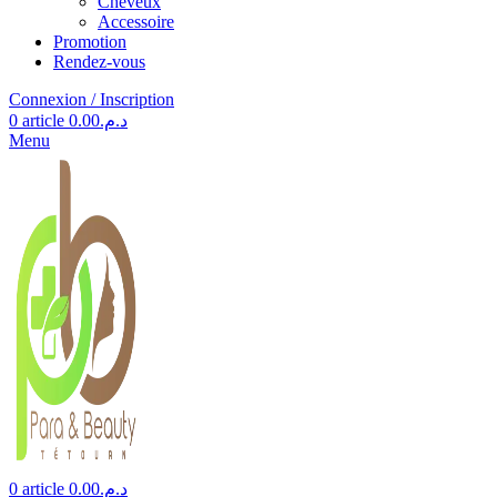
Cheveux
Accessoire
Promotion
Rendez-vous
Connexion / Inscription
0
article
0.00
د.م.
Menu
0
article
0.00
د.م.