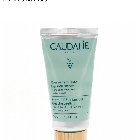
Apaisante
prix
prix
|
initial
actuel
200
était :
est :
ml
د.م.147.00.
د.م.220.00.