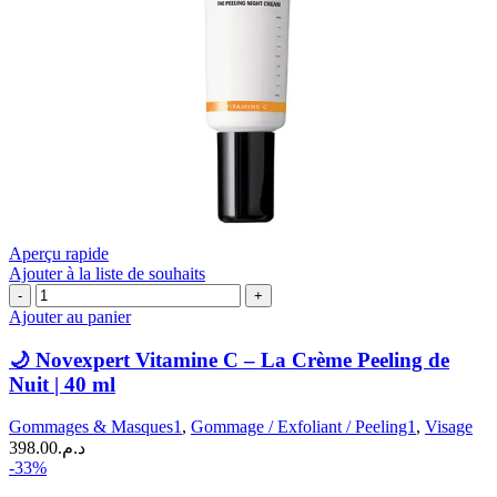
Aperçu rapide
Ajouter à la liste de souhaits
quantité
de
Ajouter au panier
🌙
Novexpert
🌙 Novexpert Vitamine C – La Crème Peeling de
Vitamine
Nuit | 40 ml
C
–
Gommages & Masques1
,
Gommage / Exfoliant / Peeling1
,
Visage
La
398.00
د.م.
Crème
-33%
Peeling
de