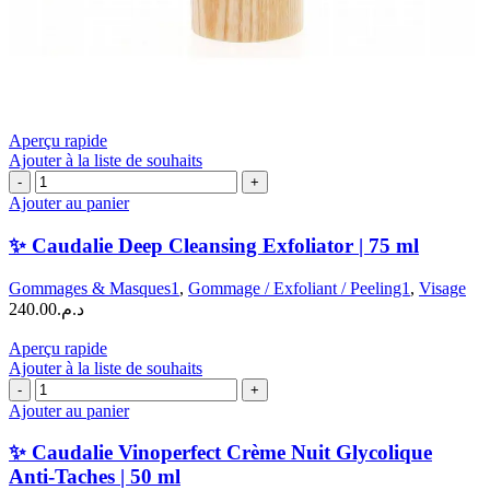
Aperçu rapide
Ajouter à la liste de souhaits
quantité
de
Ajouter au panier
✨
Caudalie
✨ Caudalie Deep Cleansing Exfoliator | 75 ml
Deep
Cleansing
Gommages & Masques1
,
Gommage / Exfoliant / Peeling1
,
Visage
Exfoliator
240.00
د.م.
|
75
Aperçu rapide
ml
Ajouter à la liste de souhaits
quantité
de
Ajouter au panier
✨
Caudalie
✨ Caudalie Vinoperfect Crème Nuit Glycolique
Vinoperfect
Anti-Taches | 50 ml
Crème