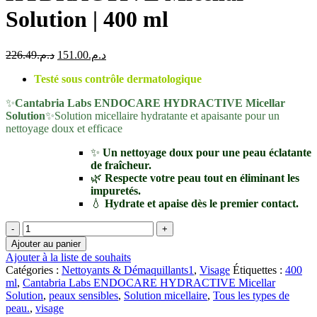
Solution | 400 ml
Le
Le
226.49
د.م.
151.00
د.م.
prix
prix
Testé sous contrôle dermatologique
initial
actuel
était :
est :
✨
Cantabria Labs ENDOCARE HYDRACTIVE Micellar
د.م.151.00.
د.م.226.49.
Solution
✨Solution micellaire hydratante et apaisante pour un
nettoyage doux et efficace
✨
Un nettoyage doux pour une peau éclatante
de fraîcheur.
🌿
Respecte votre peau tout en éliminant les
impuretés.
💧
Hydrate et apaise dès le premier contact.
quantité
de
Ajouter au panier
Cantabria
Ajouter à la liste de souhaits
Labs
Catégories :
Nettoyants & Démaquillants1
,
Visage
Étiquettes :
400
ENDOCARE
ml
,
Cantabria Labs ENDOCARE HYDRACTIVE Micellar
HYDRACTIVE
Solution
,
peaux sensibles
,
Solution micellaire
,
Tous les types de
Micellar
peau.
,
visage
Solution