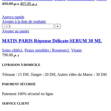
Le
Le
450.00
د.م.
405.00
د.م.
prix
prix
initial
actuel
était :
est :
Aperçu rapide
د.م.405.00.
د.م.450.00.
Ajouter à la liste de souhaits
quantité
de
Ajouter au panier
MATIS
PARIS
MATIS PARIS Réponse Délicate-SERUM 30 ML
Réponse
Délicate-
Soins ciblés1
,
Peaux sensibles / Rougeurs1
,
Visage
SERUM
790.00
د.م.
30
ML
LIVRAISON À DOMICILE
Tétouan : 15 DH ,Tanger : 20 DH, Autres villes du Maroc : 30 DH
PAIEMENT SÉCURISÉ
Paiement 100% sécurisé en ligne
SERVICE CLIENT