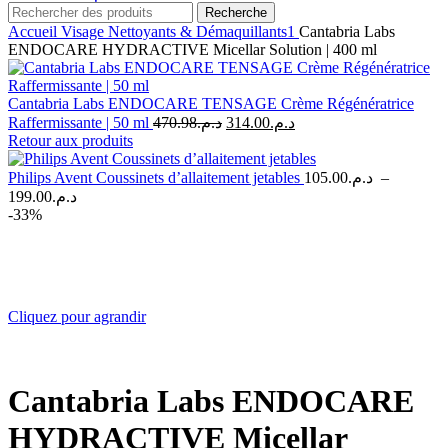
Recherche
Accueil
Visage
Nettoyants & Démaquillants1
Cantabria Labs
ENDOCARE HYDRACTIVE Micellar Solution | 400 ml
Cantabria Labs ENDOCARE TENSAGE Crème Régénératrice
Le
Le
Raffermissante | 50 ml
470.98
د.م.
314.00
د.م.
prix
prix
Retour aux produits
initial
actuel
était :
est :
Philips Avent Coussinets d’allaitement jetables
105.00
د.م.
–
د.م.314.00.
د.م.470.98.
Plage
199.00
د.م.
de
-33%
prix :
د.م.105.00
à
د.م.199.00
Cliquez pour agrandir
Cantabria Labs ENDOCARE
HYDRACTIVE Micellar