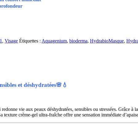
n profondeur
s1
,
Visage
Étiquettes :
Aquagenium
,
bioderma
,
HydrabioMasque
,
Hydra
sibles et déshydratées🌸💧
ui redonne vie aux peaux déshydratées, sensibles ou stressées. Grâce à l
. Sa texture crème-gel ultra-fraîche offre une sensation immédiate d’apai