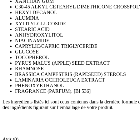
XANTHAN GUM
C30-45 ALKYL CETEARYL DIMETHICONE CROSSPO
HEXYLDECANOL
ALUMINA
XYLITYLGLUCOSIDE
STEARIC ACID
ANHYDROXYLITOL
NIACINAMIDE
CAPRYLIC/CAPRIC TRIGLYCERIDE
GLUCOSE
TOCOPHEROL
PYRUS MALUS (APPLE) SEED EXTRACT
RHAMNOSE
BRASSICA CAMPESTRIS (RAPESEED) STEROLS
LAMINARIA OCHROLEUCA EXTRACT
PHENOXYETHANOL
FRAGRANCE (PARFUM). [BI 536]
Les ingrédients listés ici sont ceux contenus dans la dernière formule 
des ingrédients figurant sur l’emballage de votre produit.
Avis (0)