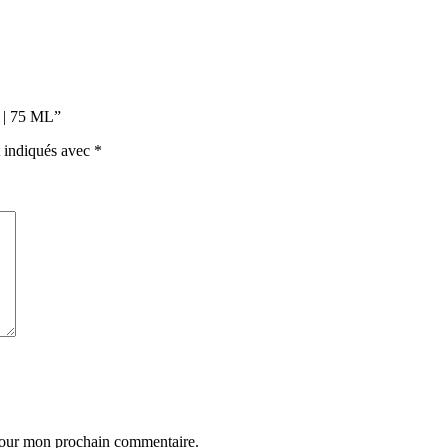
e | 75 ML”
t indiqués avec
*
 pour mon prochain commentaire.