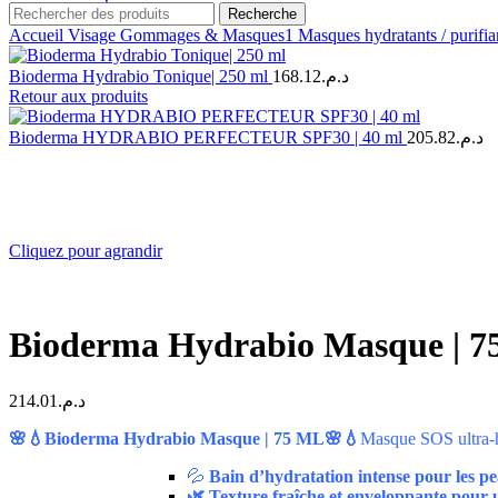
Recherche
Accueil
Visage
Gommages & Masques1
Masques hydratants / purifi
Bioderma Hydrabio Tonique| 250 ml
168.12
د.م.
Retour aux produits
Bioderma HYDRABIO PERFECTEUR SPF30 | 40 ml
205.82
د.م.
Cliquez pour agrandir
Bioderma Hydrabio Masque | 
214.01
د.م.
🌸💧Bioderma Hydrabio Masque | 75 ML🌸💧
Masque SOS ultra-hy
💦
Bain d’hydratation intense pour les pe
🌿 Texture fraîche et enveloppante pour 