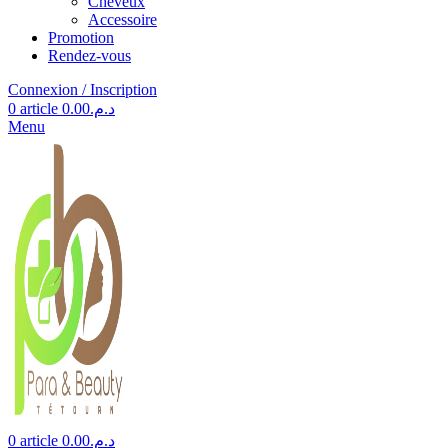
Cheveux
Accessoire
Promotion
Rendez-vous
Connexion / Inscription
0
article
0.00
د.م.
Menu
0
article
0.00
د.م.