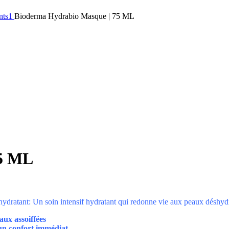
ants1
Bioderma Hydrabio Masque | 75 ML
75 ML
dratant: Un soin intensif hydratant qui redonne vie aux peaux déshydra
aux assoiffées
un confort immédiat