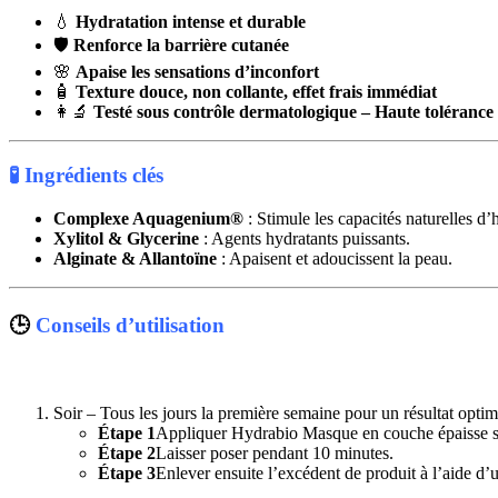
💧
Hydratation intense et durable
🛡️
Renforce la barrière cutanée
🌸
Apaise les sensations d’inconfort
🧴
Texture douce, non collante, effet frais immédiat
👩‍🔬
Testé sous contrôle dermatologique – Haute tolérance
🧪 Ingrédients clés
Complexe Aquagenium®
: Stimule les capacités naturelles d’
Xylitol & Glycerine
: Agents hydratants puissants.
Alginate & Allantoïne
: Apaisent et adoucissent la peau.
🕒
Conseils d’utilisation
Soir – Tous les jours la première semaine pour un résultat optim
Étape 1
Appliquer Hydrabio Masque en couche épaisse su
Étape 2
Laisser poser pendant 10 minutes.
Étape 3
Enlever ensuite l’excédent de produit à l’aide d’