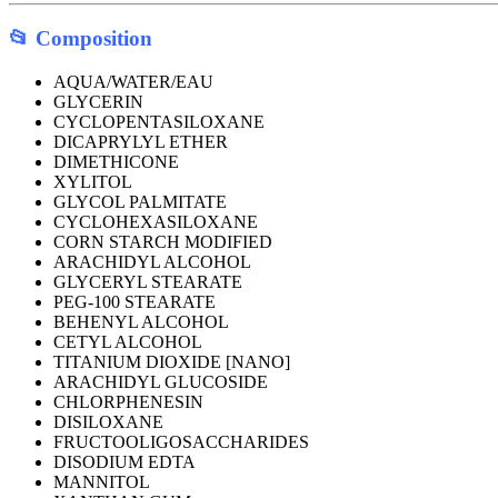
📂 Composition
AQUA/WATER/EAU
GLYCERIN
CYCLOPENTASILOXANE
DICAPRYLYL ETHER
DIMETHICONE
XYLITOL
GLYCOL PALMITATE
CYCLOHEXASILOXANE
CORN STARCH MODIFIED
ARACHIDYL ALCOHOL
GLYCERYL STEARATE
PEG-100 STEARATE
BEHENYL ALCOHOL
CETYL ALCOHOL
TITANIUM DIOXIDE [NANO]
ARACHIDYL GLUCOSIDE
CHLORPHENESIN
DISILOXANE
FRUCTOOLIGOSACCHARIDES
DISODIUM EDTA
MANNITOL