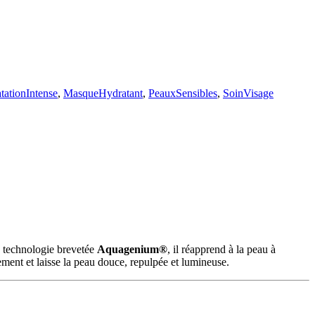
tationIntense
,
MasqueHydratant
,
PeauxSensibles
,
SoinVisage
a technologie brevetée
Aquagenium®
, il réapprend à la peau à
sement et laisse la peau douce, repulpée et lumineuse.