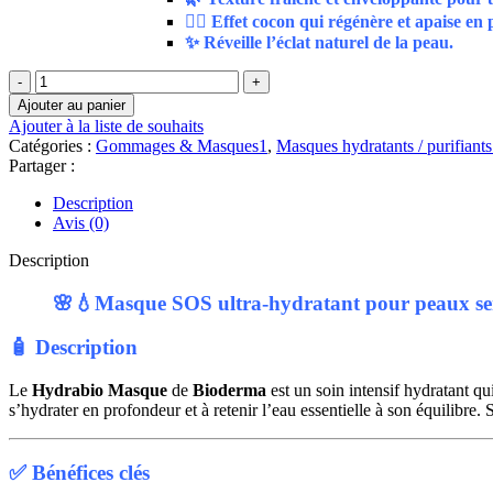
🧖‍♀️ Effet cocon qui régénère et apaise e
✨ Réveille l’éclat naturel de la peau.
quantité
de
Ajouter au panier
Bioderma
Ajouter à la liste de souhaits
Hydrabio
Catégories :
Gommages & Masques1
,
Masques hydratants / purifiant
Masque
Partager :
|
75
Description
ML
Avis (0)
Description
🌸💧Masque SOS ultra-hydratant pour peaux sen
🧴 Description
Le
Hydrabio Masque
de
Bioderma
est un soin intensif hydratant q
s’hydrater en profondeur et à retenir l’eau essentielle à son équilibre
✅ Bénéfices clés