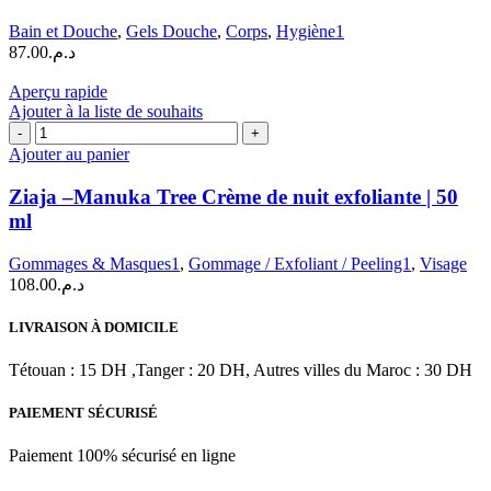
Bain et Douche
,
Gels Douche
,
Corps
,
Hygiène1
87.00
د.م.
Aperçu rapide
Ajouter à la liste de souhaits
quantité
de
Ajouter au panier
Ziaja
–
Ziaja –Manuka Tree Crème de nuit exfoliante | 50
Manuka
ml
Tree
Crème
Gommages & Masques1
,
Gommage / Exfoliant / Peeling1
,
Visage
de
108.00
د.م.
nuit
exfoliante
|
LIVRAISON À DOMICILE
50
ml
Tétouan : 15 DH ,Tanger : 20 DH, Autres villes du Maroc : 30 DH
PAIEMENT SÉCURISÉ
Paiement 100% sécurisé en ligne