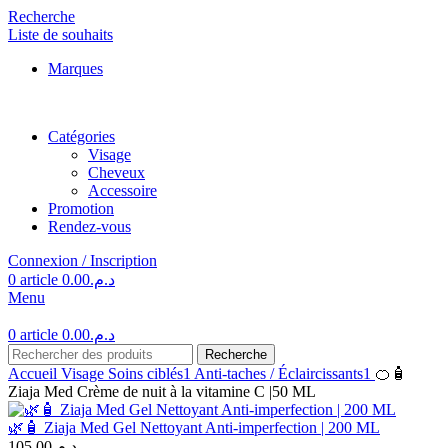
Recherche
Liste de souhaits
Marques
Catégories
Visage
Cheveux
Accessoire
Promotion
Rendez-vous
Connexion / Inscription
0
article
0.00
د.م.
Menu
0
article
0.00
د.م.
Recherche
Accueil
Visage
Soins ciblés1
Anti-taches / Éclaircissants1
🍊🧴
Ziaja Med Crème de nuit à la vitamine C |50 ML
🌿🧴 Ziaja Med Gel Nettoyant Anti-imperfection | 200 ML
105.00
د.م.