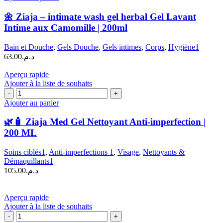
🌼
Ziaja
🌼 Ziaja – intimate wash gel herbal Gel Lavant
–
Intime aux Camomille | 200ml
intimate
wash
Bain et Douche
,
Gels Douche
,
Gels intimes
,
Corps
,
Hygiène1
gel
63.00
د.م.
herbal
Gel
Aperçu rapide
Lavant
Ajouter à la liste de souhaits
Intime
quantité
aux
de
Ajouter au panier
Camomille
🌿
|
🧴
200ml
🌿🧴 Ziaja Med Gel Nettoyant Anti-imperfection |
Ziaja
200 ML
Med
Gel
Soins ciblés1
,
Anti-imperfections 1
,
Visage
,
Nettoyants &
Nettoyant
Démaquillants1
Anti-
105.00
د.م.
imperfection
|
200
Aperçu rapide
ML
Ajouter à la liste de souhaits
quantité