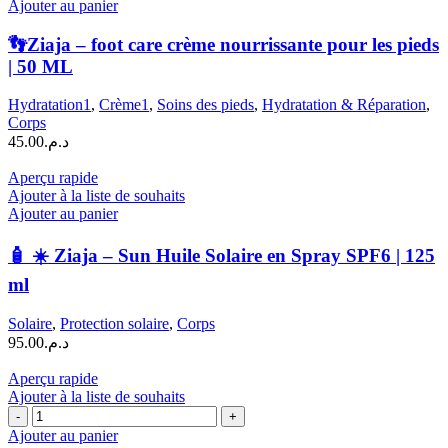
de
Ajouter au panier
👣
Ziaja
👣Ziaja – foot care crème nourrissante pour les pieds
–
| 50 ML
foot
care
Hydratation1
,
Crème1
,
Soins des pieds
,
Hydratation & Réparation
,
crème
Corps
nourrissante
45.00
د.م.
pour
les
Aperçu rapide
pieds
Ajouter à la liste de souhaits
|
Ajouter au panier
50
ML
🧴 ☀️ Ziaja – Sun Huile Solaire en Spray SPF6 | 125
ml
Solaire
,
Protection solaire
,
Corps
95.00
د.م.
Aperçu rapide
Ajouter à la liste de souhaits
quantité
de
Ajouter au panier