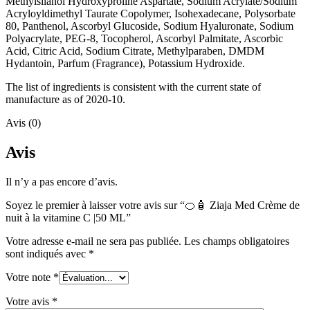
Methylsilanol Hydroxyproline Aspartate, Sodium Acrylate/Sodium
Acryloyldimethyl Taurate Copolymer, Isohexadecane, Polysorbate
80, Panthenol, Ascorbyl Glucoside, Sodium Hyaluronate, Sodium
Polyacrylate, PEG-8, Tocopherol, Ascorbyl Palmitate, Ascorbic
Acid, Citric Acid, Sodium Citrate, Methylparaben, DMDM
Hydantoin, Parfum (Fragrance), Potassium Hydroxide.
The list of ingredients is consistent with the current state of
manufacture as of 2020-10.
Avis (0)
Avis
Il n’y a pas encore d’avis.
Soyez le premier à laisser votre avis sur “🍊🧴 Ziaja Med Crème de
nuit à la vitamine C |50 ML”
Votre adresse e-mail ne sera pas publiée.
Les champs obligatoires
sont indiqués avec
*
Votre note
*
Votre avis
*