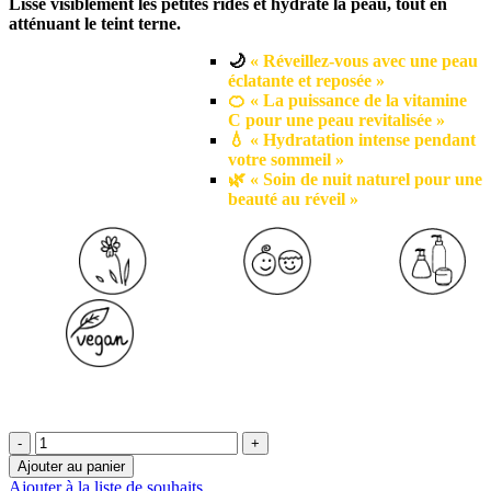
Lisse visiblement les petites rides et hydrate la peau, tout en
atténuant le teint terne.
🌙
« Réveillez-vous avec une peau
éclatante et reposée »
🍊 « La puissance de la vitamine
C pour une peau revitalisée »
💧 « Hydratation intense pendant
votre sommeil »
🌿 « Soin de nuit naturel pour une
beauté au réveil »
quantité
de
Ajouter au panier
🍊
Ajouter à la liste de souhaits