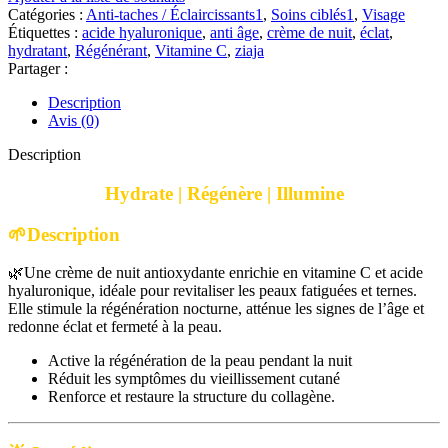
🧴
Catégories :
Anti-taches / Éclaircissants1
,
Soins ciblés1
,
Visage
Ziaja
Étiquettes :
acide hyaluronique
,
anti âge
,
crème de nuit
,
éclat
,
Med
hydratant
,
Régénérant
,
Vitamine C
,
ziaja
Crème
Partager :
de
nuit
Description
à
Avis (0)
la
vitamine
Description
C
|50
Hydrate | Régénère | Illumine
ML
🌱Description
🌿Une crème de nuit antioxydante enrichie en vitamine C et acide
hyaluronique, idéale pour revitaliser les peaux fatiguées et ternes.
Elle stimule la régénération nocturne, atténue les signes de l’âge et
redonne éclat et fermeté à la peau.
Active la régénération de la peau pendant la nuit
Réduit les symptômes du vieillissement cutané
Renforce et restaure la structure du collagène.