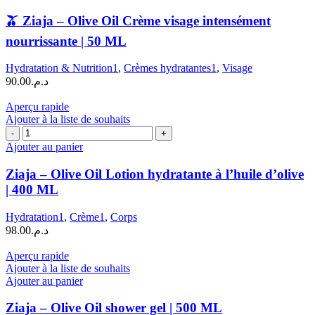
🫒
🫒 Ziaja – Olive Oil Crème visage intensément
Ziaja
–
nourrissante | 50 ML
Olive
Oil
Hydratation & Nutrition1
,
Crèmes hydratantes1
,
Visage
Crème
90.00
د.م.
visage
intensément
Aperçu rapide
nourrissante
Ajouter à la liste de souhaits
|
quantité
50
de
ML
Ajouter au panier
Ziaja
–
Ziaja – Olive Oil Lotion hydratante à l’huile d’olive
Olive
| 400 ML
Oil
Lotion
Hydratation1
,
Crème1
,
Corps
hydratante
98.00
د.م.
à
l'huile
Aperçu rapide
d'olive
Ajouter à la liste de souhaits
|
Ajouter au panier
400
ML
Ziaja – Olive Oil shower gel | 500 ML