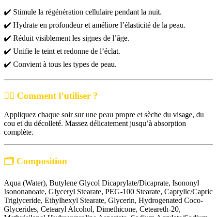
✔️
Stimule la régénération cellulaire pendant la nuit.
✔️
Hydrate en profondeur et améliore l’élasticité de la peau.
✔️
Réduit visiblement les signes de l’âge.
✔️
Unifie le teint et redonne de l’éclat.
✔️
Convient à tous les types de peau.
🧖‍♀️
Comment l’utiliser ?
Appliquez chaque soir sur une peau propre et sèche du visage, du
cou et du décolleté. Massez délicatement jusqu’à absorption
complète.
🗂️
Composition
Aqua (Water), Butylene Glycol Dicaprylate/Dicaprate, Isononyl
Isononanoate, Glyceryl Stearate, PEG-100 Stearate, Caprylic/Capric
Triglyceride, Ethylhexyl Stearate, Glycerin, Hydrogenated Coco-
Glycerides, Cetearyl Alcohol, Dimethicone, Ceteareth-20,