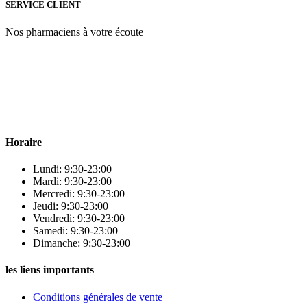
SERVICE CLIENT
Nos pharmaciens à votre écoute
Para & beauty Tétouan votre destination pour la santé et le bien-être
! Nous sommes fiers d’offrir une vaste sélection de produits de
qualité pour répondre à tous vos besoins en matière de santé et de
beauté.
Horaire
Lundi: 9:30-23:00
Mardi: 9:30-23:00
Mercredi: 9:30-23:00
Jeudi: 9:30-23:00
Vendredi: 9:30-23:00
Samedi: 9:30-23:00
Dimanche: 9:30-23:00
les liens importants
Conditions générales de vente