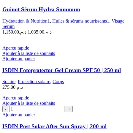
Guinot
Sérum
Guinot Sérum Hydra Summum
Hydra
Summum
Hydratation & Nutrition1
,
Huiles & sérums nourrissants1
,
Visage
,
Serum
Le
Le
1,150.00
د.م.
1,035.00
د.م.
prix
prix
initial
actuel
était :
est :
Aperçu rapide
د.م.1,035.00.
د.م.1,150.00.
Ajouter à la liste de souhaits
Ajouter au panier
ISDIN Fotoprotector Gel Cream SPF 50 | 250 ml
Solaire
,
Protection solaire
,
Corps
275.00
د.م.
Aperçu rapide
Ajouter à la liste de souhaits
quantité
de
Ajouter au panier
ISDIN
Post
ISDIN Post Solar After Sun Spray | 200 ml
Solar