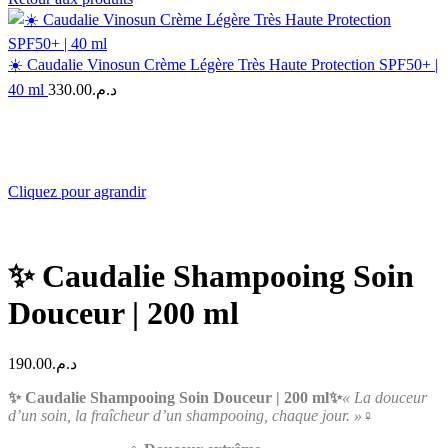
☀️ Caudalie Vinosun Crème Légère Très Haute Protection SPF50+ |
40 ml
330.00
د.م.
Cliquez pour agrandir
✨ Caudalie Shampooing Soin
Douceur | 200 ml
190.00
د.م.
✨ Caudalie Shampooing Soin Douceur | 200 ml✨
« La douceur
d’un soin, la fraîcheur d’un shampooing, chaque jour. »
‍♀️