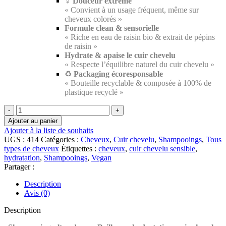
‍♀️
Douceur extrême
« Convient à un usage fréquent, même sur
cheveux colorés »
Formule clean & sensorielle
« Riche en eau de raisin bio & extrait de pépins
de raisin »
Hydrate & apaise le cuir chevelu
« Respecte l’équilibre naturel du cuir chevelu »
♻️
Packaging écoresponsable
« Bouteille recyclable & composée à 100% de
plastique recyclé »
quantité
de
Ajouter au panier
✨
Ajouter à la liste de souhaits
Caudalie
UGS :
414
Catégories :
Cheveux
,
Cuir chevelu
,
Shampooings
,
Tous
Shampooing
types de cheveux
Étiquettes :
cheveux
,
cuir chevelu sensible
,
Soin
hydratation
,
Shampooings
,
Vegan
Douceur
Partager :
|
200
Description
ml
Avis (0)
Description