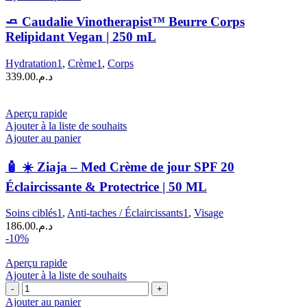
🧈
Caudalie
🧈 Caudalie Vinotherapist™ Beurre Corps
Vinotherapist™
Relipidant Vegan | 250 mL
Beurre
Corps
Hydratation1
,
Crème1
,
Corps
Relipidant
339.00
د.م.
Vegan
|
250
Aperçu rapide
mL
Ajouter à la liste de souhaits
Ajouter au panier
🧴 ☀️ Ziaja – Med Crème de jour SPF 20
Éclaircissante & Protectrice | 50 ML
Soins ciblés1
,
Anti-taches / Éclaircissants1
,
Visage
186.00
د.م.
-10%
Aperçu rapide
Ajouter à la liste de souhaits
quantité
de
Ajouter au panier