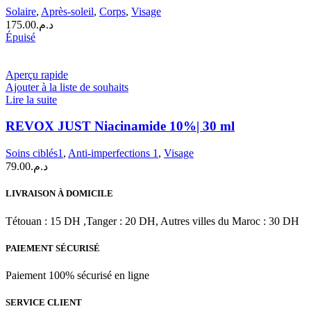
After
Solaire
,
Après-soleil
,
Corps
,
Visage
Sun
175.00
د.م.
Spray
Épuisé
|
200
ml
Aperçu rapide
Ajouter à la liste de souhaits
Lire la suite
REVOX JUST Niacinamide 10%| 30 ml
Soins ciblés1
,
Anti-imperfections 1
,
Visage
79.00
د.م.
LIVRAISON À DOMICILE
Tétouan : 15 DH ,Tanger : 20 DH, Autres villes du Maroc : 30 DH
PAIEMENT SÉCURISÉ
Paiement 100% sécurisé en ligne
SERVICE CLIENT