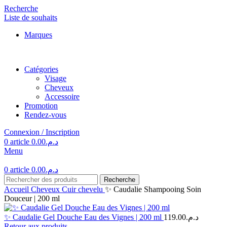
Recherche
Liste de souhaits
Marques
Catégories
Visage
Cheveux
Accessoire
Promotion
Rendez-vous
Connexion / Inscription
0
article
0.00
د.م.
Menu
0
article
0.00
د.م.
Recherche
Accueil
Cheveux
Cuir chevelu
✨ Caudalie Shampooing Soin
Douceur | 200 ml
✨ Caudalie Gel Douche Eau des Vignes | 200 ml
119.00
د.م.
Retour aux produits