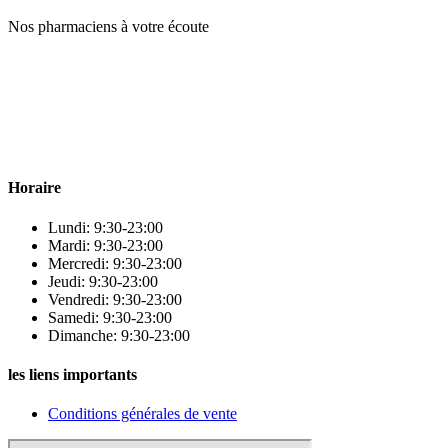
Nos pharmaciens à votre écoute
Para & beauty Tétouan votre destination pour la santé et le bien-être
! Nous sommes fiers d’offrir une vaste sélection de produits de
qualité pour répondre à tous vos besoins en matière de santé et de
beauté.
Horaire
Lundi: 9:30-23:00
Mardi: 9:30-23:00
Mercredi: 9:30-23:00
Jeudi: 9:30-23:00
Vendredi: 9:30-23:00
Samedi: 9:30-23:00
Dimanche: 9:30-23:00
les liens importants
Conditions générales de vente