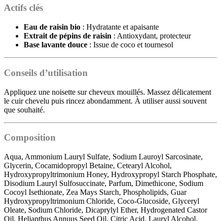
Actifs clés
Eau de raisin bio
: Hydratante et apaisante
Extrait de pépins de raisin
: Antioxydant, protecteur
Base lavante douce
: Issue de coco et tournesol
Conseils d’utilisation
Appliquez une noisette sur cheveux mouillés. Massez délicatement
le cuir chevelu puis rincez abondamment. À utiliser aussi souvent
que souhaité.
Composition
Aqua, Ammonium Lauryl Sulfate, Sodium Lauroyl Sarcosinate,
Glycerin, Cocamidopropyl Betaine, Cetearyl Alcohol,
Hydroxypropyltrimonium Honey, Hydroxypropyl Starch Phosphate,
Disodium Lauryl Sulfosuccinate, Parfum, Dimethicone, Sodium
Cocoyl Isethionate, Zea Mays Starch, Phospholipids, Guar
Hydroxypropyltrimonium Chloride, Coco-Glucoside, Glyceryl
Oleate, Sodium Chloride, Dicaprylyl Ether, Hydrogenated Castor
Oil, Helianthus Annuus Seed Oil, Citric Acid, Lauryl Alcohol,