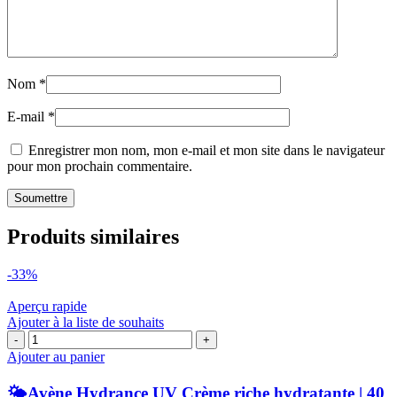
Nom
*
E-mail
*
Enregistrer mon nom, mon e-mail et mon site dans le navigateur
pour mon prochain commentaire.
Produits similaires
-33%
Aperçu rapide
Ajouter à la liste de souhaits
quantité
de
Ajouter au panier
🌤️
🌤️Avène Hydrance UV Crème riche hydratante | 40
Avène