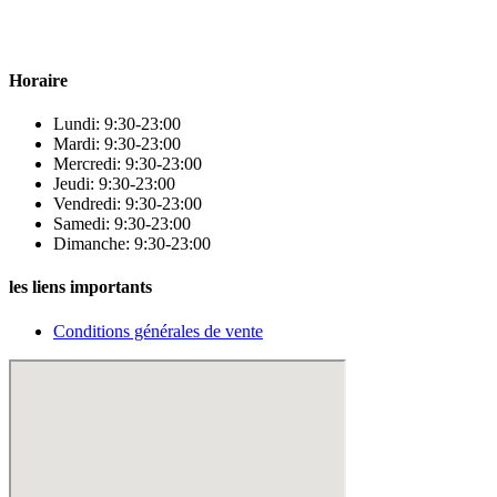
Para & beauty Tétouan votre destination pour la santé et le bien-être !
Horaire
Lundi: 9:30-23:00
Mardi: 9:30-23:00
Mercredi: 9:30-23:00
Jeudi: 9:30-23:00
Vendredi: 9:30-23:00
Samedi: 9:30-23:00
Dimanche: 9:30-23:00
les liens importants
Conditions générales de vente