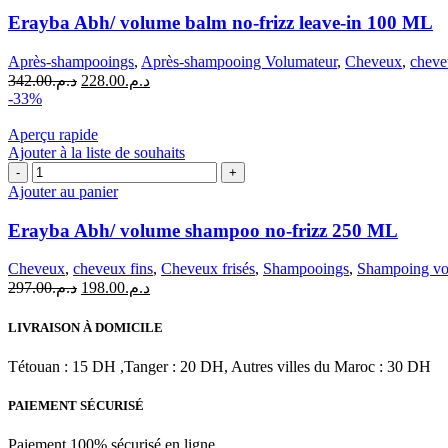
Abh/
Erayba Abh/ volume balm no-frizz leave-in 100 ML
volume
balm
Après-shampooings
,
Après-shampooing Volumateur
,
Cheveux
,
cheve
no-
Le
Le
342.00
د.م.
228.00
د.م.
frizz
prix
prix
-33%
leave-
initial
actuel
in
était :
est :
Aperçu rapide
100
د.م.228.00.
د.م.342.00.
Ajouter à la liste de souhaits
ML
quantité
de
Ajouter au panier
Erayba
Abh/
Erayba Abh/ volume shampoo no-frizz 250 ML
volume
shampoo
Cheveux
,
cheveux fins
,
Cheveux frisés
,
Shampooings
,
Shampoing vo
no-
Le
Le
297.00
د.م.
198.00
د.م.
frizz
prix
prix
250
initial
actuel
LIVRAISON À DOMICILE
ML
était :
est :
د.م.198.00.
د.م.297.00.
Tétouan : 15 DH ,Tanger : 20 DH, Autres villes du Maroc : 30 DH
PAIEMENT SÉCURISÉ
Paiement 100% sécurisé en ligne