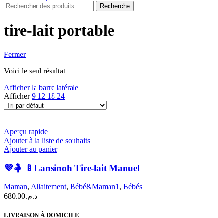
Recherche
tire-lait portable
Fermer
Voici le seul résultat
Afficher la barre latérale
Afficher
9
12
18
24
Aperçu rapide
Ajouter à la liste de souhaits
Ajouter au panier
💜🤱 🍼Lansinoh Tire-lait Manuel
Maman
,
Allaitement
,
Bébé&Maman1
,
Bébés
680.00
د.م.
LIVRAISON À DOMICILE