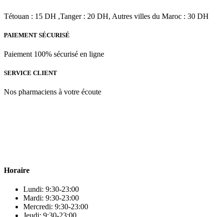
Tétouan : 15 DH ,Tanger : 20 DH, Autres villes du Maroc : 30 DH
PAIEMENT SÉCURISÉ
Paiement 100% sécurisé en ligne
SERVICE CLIENT
Nos pharmaciens à votre écoute
Para & beauty Tétouan votre destination pour la santé et le bien-être
! Nous sommes fiers d’offrir une vaste sélection de produits de
qualité pour répondre à tous vos besoins en matière de santé et de
beauté.
Horaire
Lundi: 9:30-23:00
Mardi: 9:30-23:00
Mercredi: 9:30-23:00
Jeudi: 9:30-23:00