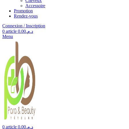
Cheveux
Accessoire
Promotion
Rendez-vous
Connexion / Inscription
0
article
0.00
د.م.
Menu
0
article
0.00
د.م.