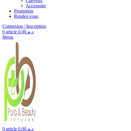
Cheveux
Accessoire
Promotion
Rendez-vous
Connexion / Inscription
0
article
0.00
د.م.
Menu
0
article
0.00
د.م.