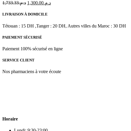
Le
Le
1,733.33
د.م.
1,300.00
د.م.
prix
prix
initial
actuel
LIVRAISON À DOMICILE
était :
est :
د.م.1,300.00.
د.م.1,733.33.
Tétouan : 15 DH ,Tanger : 20 DH, Autres villes du Maroc : 30 DH
PAIEMENT SÉCURISÉ
Paiement 100% sécurisé en ligne
SERVICE CLIENT
Nos pharmaciens à votre écoute
Para & beauty Tétouan votre destination pour la santé et le bien-être
! Nous sommes fiers d’offrir une vaste sélection de produits de
qualité pour répondre à tous vos besoins en matière de santé et de
beauté.
Horaire
Lundi: 9:30-23:00