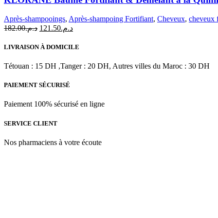
Fortifiant
&
Après-shampooings
,
Après-shampoing Fortifiant
,
Cheveux
,
cheveux f
Démêlant
Le
Le
182.00
د.م.
121.50
د.م.
à
prix
prix
la
initial
actuel
LIVRAISON À DOMICILE
Quinine
était :
est :
&
د.م.121.50.
د.م.182.00.
Tétouan : 15 DH ,Tanger : 20 DH, Autres villes du Maroc : 30 DH
Edelweiss
BIO
|
PAIEMENT SÉCURISÉ
200
ml
Paiement 100% sécurisé en ligne
SERVICE CLIENT
Nos pharmaciens à votre écoute