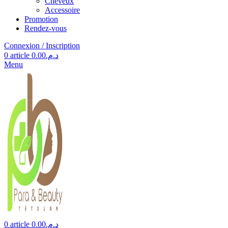
Cheveux
Accessoire
Promotion
Rendez-vous
Connexion / Inscription
0
article
0.00
د.م.
Menu
0
article
0.00
د.م.