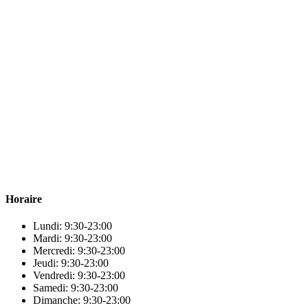
Para & beauty Tétouan votre destination pour la santé et le bien-être !
Horaire
Lundi: 9:30-23:00
Mardi: 9:30-23:00
Mercredi: 9:30-23:00
Jeudi: 9:30-23:00
Vendredi: 9:30-23:00
Samedi: 9:30-23:00
Dimanche: 9:30-23:00