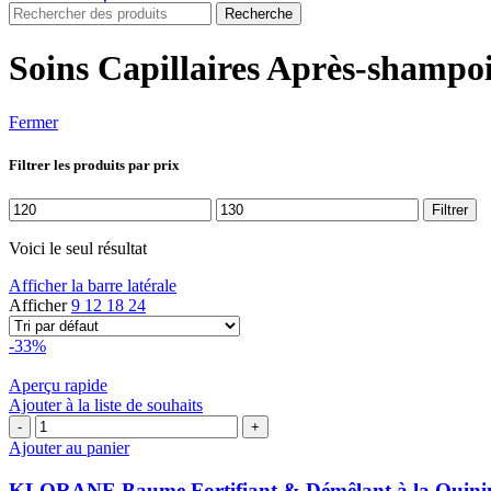
Recherche
Soins Capillaires Après-shampo
Fermer
Filtrer les produits par prix
Prix
Prix
Filtrer
min
max
Voici le seul résultat
Afficher la barre latérale
Afficher
9
12
18
24
-33%
Aperçu rapide
Ajouter à la liste de souhaits
quantité
de
Ajouter au panier
KLORANE
Baume
KLORANE Baume Fortifiant & Démêlant à la Quinine