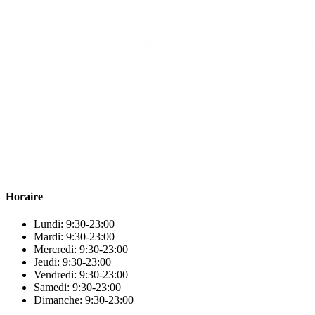
Para & beauty Tétouan votre destination pour la santé et le bien-être
! Nous sommes fiers d’offrir une vaste sélection de produits de
qualité pour répondre à tous vos besoins en matière de santé et de
beauté.
Horaire
Lundi: 9:30-23:00
Mardi: 9:30-23:00
Mercredi: 9:30-23:00
Jeudi: 9:30-23:00
Vendredi: 9:30-23:00
Samedi: 9:30-23:00
Dimanche: 9:30-23:00