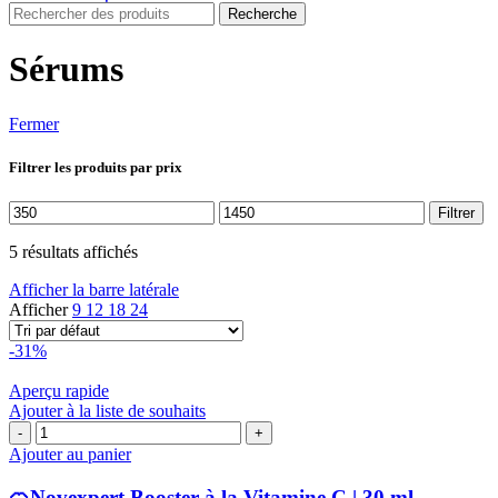
Recherche
Sérums
Fermer
Filtrer les produits par prix
Prix
Prix
Filtrer
min
max
5 résultats affichés
Afficher la barre latérale
Afficher
9
12
18
24
-31%
Aperçu rapide
Ajouter à la liste de souhaits
quantité
de
Ajouter au panier
🍊
Novexpert
🍊Novexpert Booster à la Vitamine C | 30 ml