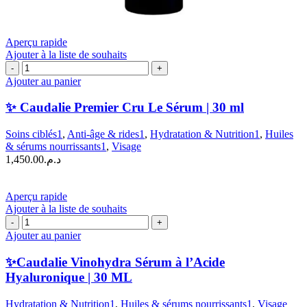
Aperçu rapide
Ajouter à la liste de souhaits
quantité
de
Ajouter au panier
✨
Caudalie
✨ Caudalie Premier Cru Le Sérum | 30 ml
Premier
Cru
Soins ciblés1
,
Anti-âge & rides1
,
Hydratation & Nutrition1
,
Huiles
Le
& sérums nourrissants1
,
Visage
Sérum
1,450.00
د.م.
|
30
ml
Aperçu rapide
Ajouter à la liste de souhaits
quantité
de
Ajouter au panier
✨Caudalie
Vinohydra
✨Caudalie Vinohydra Sérum à l’Acide
Sérum
Hyaluronique | 30 ML
à
l'Acide
Hydratation & Nutrition1
,
Huiles & sérums nourrissants1
,
Visage
Hyaluronique