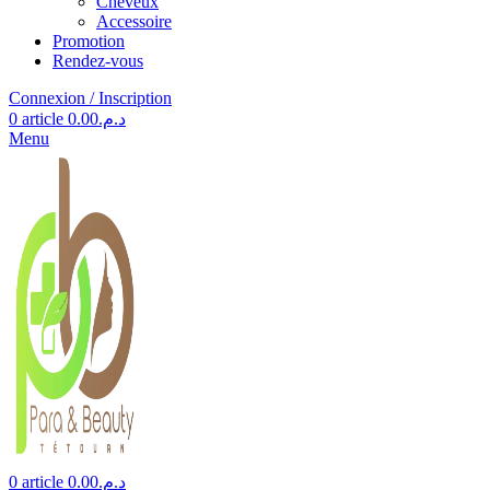
Cheveux
Accessoire
Promotion
Rendez-vous
Connexion / Inscription
0
article
0.00
د.م.
Menu
0
article
0.00
د.م.