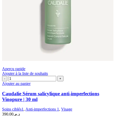
Aperçu rapide
Ajouter à la liste de souhaits
quantité
de
Ajouter au panier
Caudalie
Sérum
Caudalie Sérum salicylique anti-imperfections
salicylique
Vinopure | 30 ml
anti-
imperfections
Soins ciblés1
,
Anti-imperfections 1
,
Visage
Vinopure
390.00
د.م.
|