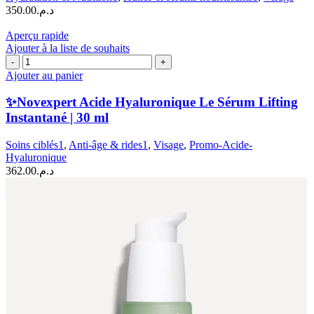
350.00
د.م.
|
30
Aperçu rapide
ML
Ajouter à la liste de souhaits
quantité
de
Ajouter au panier
✨Novexpert
Acide
✨Novexpert Acide Hyaluronique Le Sérum Lifting
Hyaluronique
Instantané | 30 ml
Le
Sérum
Soins ciblés1
,
Anti-âge & rides1
,
Visage
,
Promo-Acide-
Lifting
Hyaluronique
Instantané
362.00
د.م.
|
30
ml