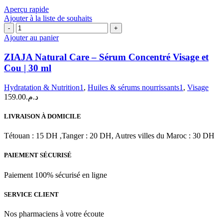
Aperçu rapide
Ajouter à la liste de souhaits
quantité
de
Ajouter au panier
ZIAJA
Natural
ZIAJA Natural Care – Sérum Concentré Visage et
Care
Cou | 30 ml
–
Sérum
Hydratation & Nutrition1
,
Huiles & sérums nourrissants1
,
Visage
Concentré
159.00
د.م.
Visage
et
Cou
LIVRAISON À DOMICILE
|
30
Tétouan : 15 DH ,Tanger : 20 DH, Autres villes du Maroc : 30 DH
ml
PAIEMENT SÉCURISÉ
Paiement 100% sécurisé en ligne
SERVICE CLIENT
Nos pharmaciens à votre écoute