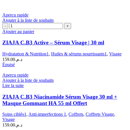
Aperçu rapide
Ajouter à la liste de souhaits
quantité
de
Ajouter au panier
ZIAJA
C.B3
ZIAJA C.B3 Active – Sérum Visage | 30 ml
Active
–
Hydratation & Nutrition1
,
Huiles & sérums nourrissants1
,
Visage
Sérum
159.00
د.م.
Visage
Épuisé
|
30
Aperçu rapide
ml
Ajouter à la liste de souhaits
Lire la suite
ZIAJA C.B3 Niacinamide Sérum Visage 30 ml +
Masque Gommant HA 55 ml Offert
Soins ciblés1
,
Anti-imperfections 1
,
Coffrets
,
Coffrets Visage
,
Visage
159.00
د.م.