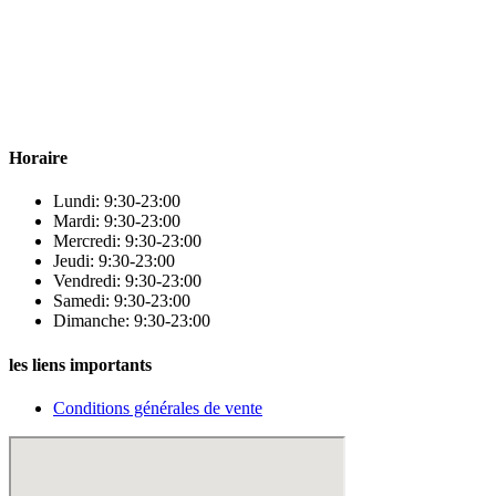
Para & beauty Tétouan votre destination pour la santé et le bien-être
! Nous sommes fiers d’offrir une vaste sélection de produits de
qualité pour répondre à tous vos besoins en matière de santé et de
beauté.
Horaire
Lundi: 9:30-23:00
Mardi: 9:30-23:00
Mercredi: 9:30-23:00
Jeudi: 9:30-23:00
Vendredi: 9:30-23:00
Samedi: 9:30-23:00
Dimanche: 9:30-23:00
les liens importants
Conditions générales de vente