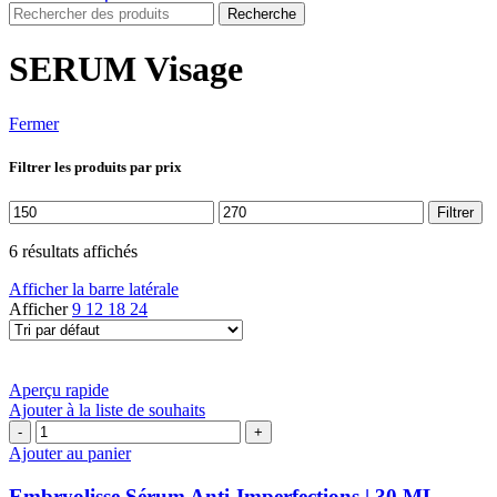
Recherche
SERUM Visage
Fermer
Filtrer les produits par prix
Prix
Prix
Filtrer
min
max
6 résultats affichés
Afficher la barre latérale
Afficher
9
12
18
24
Aperçu rapide
Ajouter à la liste de souhaits
quantité
de
Ajouter au panier
Embryolisse
Sérum
Embryolisse Sérum Anti-Imperfections | 30 ML