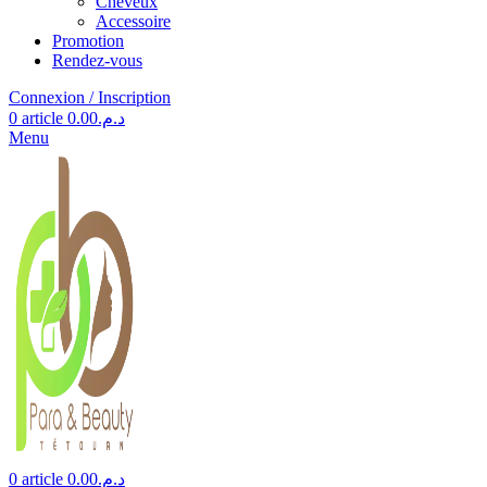
Cheveux
Accessoire
Promotion
Rendez-vous
Connexion / Inscription
0
article
0.00
د.م.
Menu
0
article
0.00
د.م.