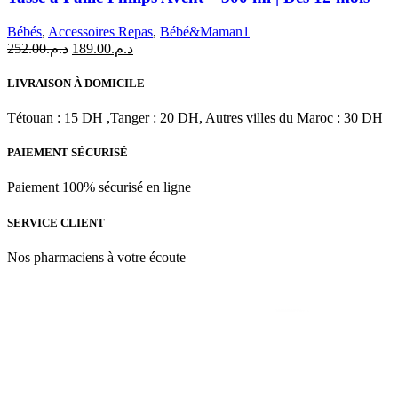
plusieurs
variations.
Bébés
,
Accessoires Repas
,
Bébé&Maman1
Les
Le
Le
252.00
د.م.
189.00
د.م.
options
prix
prix
peuvent
initial
actuel
LIVRAISON À DOMICILE
être
était :
est :
choisies
د.م.189.00.
د.م.252.00.
Tétouan : 15 DH ,Tanger : 20 DH, Autres villes du Maroc : 30 DH
sur
la
PAIEMENT SÉCURISÉ
page
du
produit
Paiement 100% sécurisé en ligne
SERVICE CLIENT
Nos pharmaciens à votre écoute