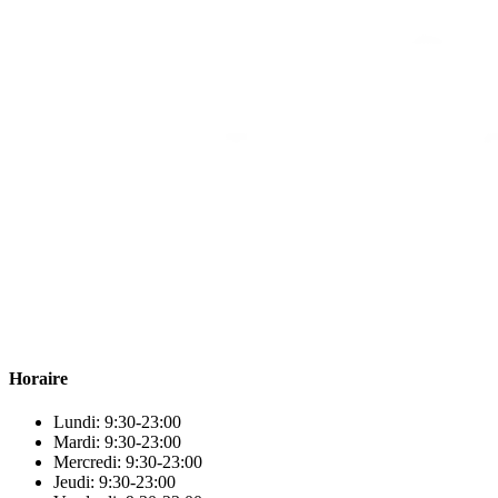
Para & beauty Tétouan votre destination pour la santé et le bien-être
! Nous sommes fiers d’offrir une vaste sélection de produits de
qualité pour répondre à tous vos besoins en matière de santé et de
beauté.
Horaire
Lundi: 9:30-23:00
Mardi: 9:30-23:00
Mercredi: 9:30-23:00
Jeudi: 9:30-23:00