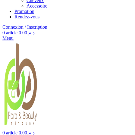
Cheveux
Accessoire
Promotion
Rendez-vous
Connexion / Inscription
0
article
0.00
د.م.
Menu
0
article
0.00
د.م.