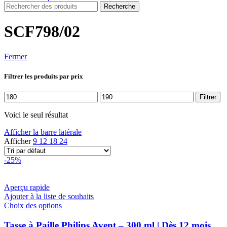
Recherche
SCF798/02
Fermer
Filtrer les produits par prix
Prix
Prix
Filtrer
min
max
Voici le seul résultat
Afficher la barre latérale
Afficher
9
12
18
24
-25%
Aperçu rapide
Ajouter à la liste de souhaits
Ce
Choix des options
produit
a
Tasse à Paille Philips Avent – 300 ml | Dès 12 mois