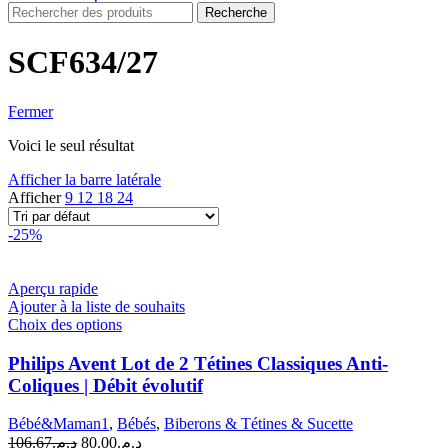
Recherche
SCF634/27
Fermer
Voici le seul résultat
Afficher la barre latérale
Afficher
9
12
18
24
-25%
Aperçu rapide
Ajouter à la liste de souhaits
Ce
Choix des options
produit
a
Philips Avent Lot de 2 Tétines Classiques Anti-
plusieurs
Coliques | Débit évolutif
variations.
Les
Bébé&Maman1
,
Bébés
,
Biberons & Tétines & Sucette
options
Le
Le
106.67
د.م.
80.00
د.م.