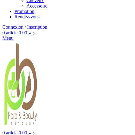
Cheveux
Accessoire
Promotion
Rendez-vous
Connexion / Inscription
0
article
0.00
د.م.
Menu
0
article
0.00
د.م.