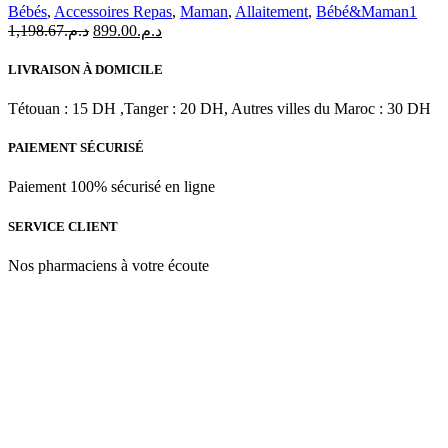
Breast
Bébés
,
Accessoires Repas
,
Maman
,
Allaitement
,
Bébé&Maman1
Pump
Le
Le
1,198.67
د.م.
899.00
د.م.
prix
prix
initial
actuel
LIVRAISON À DOMICILE
était :
est :
د.م.899.00.
د.م.1,198.67.
Tétouan : 15 DH ,Tanger : 20 DH, Autres villes du Maroc : 30 DH
PAIEMENT SÉCURISÉ
Paiement 100% sécurisé en ligne
SERVICE CLIENT
Nos pharmaciens à votre écoute