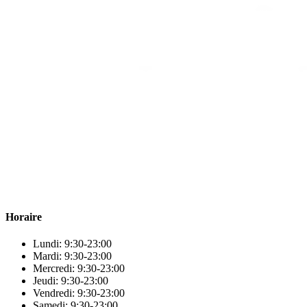
Para & beauty Tétouan votre destination pour la santé et le bien-être
! Nous sommes fiers d’offrir une vaste sélection de produits de
qualité pour répondre à tous vos besoins en matière de santé et de
beauté.
Horaire
Lundi: 9:30-23:00
Mardi: 9:30-23:00
Mercredi: 9:30-23:00
Jeudi: 9:30-23:00
Vendredi: 9:30-23:00
Samedi: 9:30-23:00