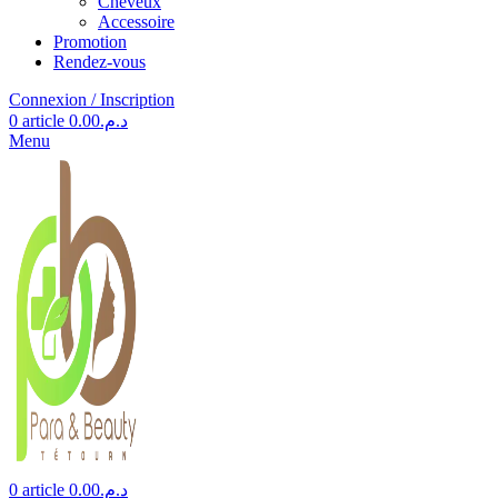
Cheveux
Accessoire
Promotion
Rendez-vous
Connexion / Inscription
0
article
0.00
د.م.
Menu
0
article
0.00
د.م.