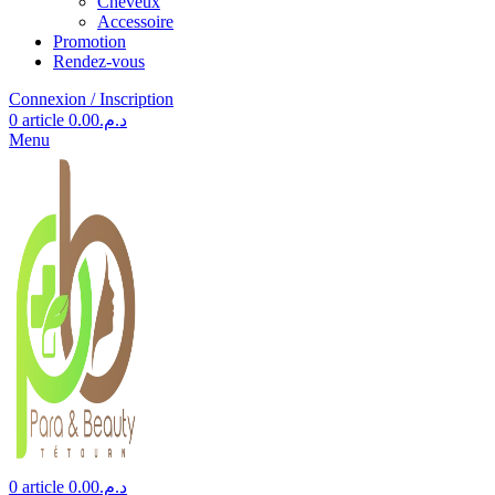
Cheveux
Accessoire
Promotion
Rendez-vous
Connexion / Inscription
0
article
0.00
د.م.
Menu
0
article
0.00
د.م.