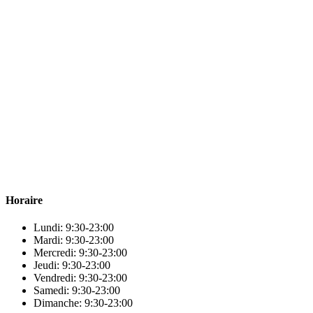
Para & beauty Tétouan votre destination pour la santé et le bien-être !
Horaire
Lundi: 9:30-23:00
Mardi: 9:30-23:00
Mercredi: 9:30-23:00
Jeudi: 9:30-23:00
Vendredi: 9:30-23:00
Samedi: 9:30-23:00
Dimanche: 9:30-23:00