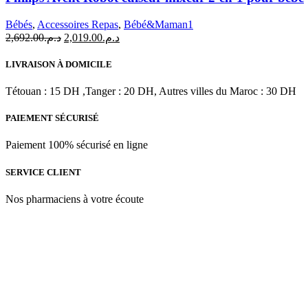
Bébés
,
Accessoires Repas
,
Bébé&Maman1
Le
Le
2,692.00
د.م.
2,019.00
د.م.
prix
prix
initial
actuel
LIVRAISON À DOMICILE
était :
est :
د.م.2,019.00.
د.م.2,692.00.
Tétouan : 15 DH ,Tanger : 20 DH, Autres villes du Maroc : 30 DH
PAIEMENT SÉCURISÉ
Paiement 100% sécurisé en ligne
SERVICE CLIENT
Nos pharmaciens à votre écoute