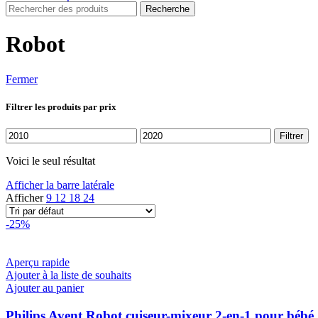
Recherche
Robot
Fermer
Filtrer les produits par prix
Prix
Prix
Filtrer
min
max
Voici le seul résultat
Afficher la barre latérale
Afficher
9
12
18
24
-25%
Aperçu rapide
Ajouter à la liste de souhaits
Ajouter au panier
Philips Avent Robot cuiseur-mixeur 2-en-1 pour bébé